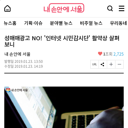
본
페
내
문
이
내
손
검
메
바
지
손
안
색
뉴
로
상
안
주
에
창
전
가
단
에
뉴스홈
기획·이슈
분야별 뉴스
비주얼 뉴스
우리동네
요
서
열
체
기
으
서
서
울
기
보
로
울
비
기
이
-
성매매광고 NO! '인터넷 시민감시단' 활약상 살펴
스
동
서
보니
바
울
로
시
가
좋
내 손안에 서울
1
조회
2,725
대
기
아
표
발행일
2019.01.23. 13:50
요
소
페
S
글
글
수정일
2019.01.23. 14:19
통
이
N
자
자
포
지
S
크
크
털
U
공
기
기
R
유
크
작
L
하
게
게
복
기
변
변
사
경
경
하
하
기
기