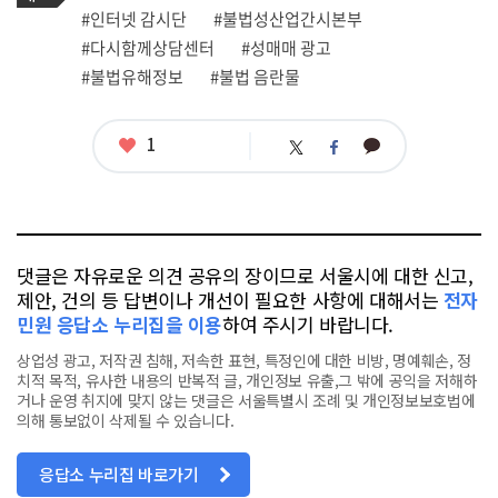
그
관
#인터넷 감시단
#불법성산업간시본부
련
#다시함께상담센터
#성매매 광고
태
그
#불법유해정보
#불법 음란물
좋
1
카
트
페
아
카
위
이
요
오
터
스
톡
북
댓글은 자유로운 의견 공유의 장이므로 서울시에 대한 신고,
제안, 건의 등 답변이나 개선이 필요한 사항에 대해서는
전자
민원 응답소 누리집을 이용
하여 주시기 바랍니다.
상업성 광고, 저작권 침해, 저속한 표현, 특정인에 대한 비방, 명예훼손, 정
치적 목적, 유사한 내용의 반복적 글, 개인정보 유출,그 밖에 공익을 저해하
거나 운영 취지에 맞지 않는 댓글은 서울특별시 조례 및 개인정보보호법에
의해 통보없이 삭제될 수 있습니다.
응답소 누리집 바로가기