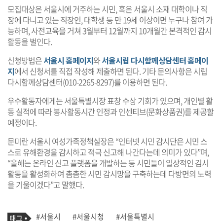
모집대상은 서울시에 거주하는 시민, 혹은 서울시 소재 대학이나 직
장에 다니고 있는 직장인, 대학생 등 만 19세 이상이면 누구나 참여 가
능하며, 사전교육을 거쳐 3월부터 12월까지 10개월간 본격적인 감시
활동을 벌인다.
신청방법은
서울시 홈페이지
와
서울시립 다시함께상담센터 홈페이
지
에서 신청서를 직접 작성해 제출하면 된다. 기타 문의사항은 시립
다시함께상담센터(010-2265-8297)를 이용하면 된다.
우수활동자에게는 서울특별시장 표창 수상 기회가 있으며, 개인별 활
동 실적에 따라 봉사활동시간 인정과 인센티브(문화상품권)를 제공할
예정이다.
문미란 서울시 여성가족정책실장은 “인터넷 시민 감시단은 시민 스
스로 유해환경을 감시하고 적극 신고해 나간다는데 의미가 있다”며,
“올해는 온라인 신고 플랫폼을 개발하는 등 시민들이 일상적인 김시
활동을 활성화하여 촘촘한 시민 감시망을 구축하는데 다방면의 노력
을 기울이겠다”고 말했다.
기
태
#서울시
#서울시청
#서울특별시
사