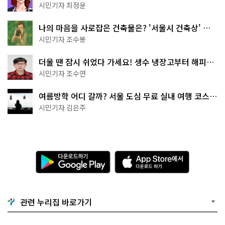
무 명소
시민기자 최정윤
나의 마음을 사로잡은 건축물은? '서울시 건축상' 수
상작 공개!
시민기자 조수봉
더울 땐 잠시 쉬었다 가세요! 생수 냉장고부터 해피소
·무더위쉼터까지
시민기자 조수연
여름방학 어디 갈까? 서울 도심 무료 실내 여행 코스
추천
시민기자 김은주
다
A
운
p
로
p
드
S
하
t
기
o
관련 누리집 바로가기
G
r
o
e
o
에