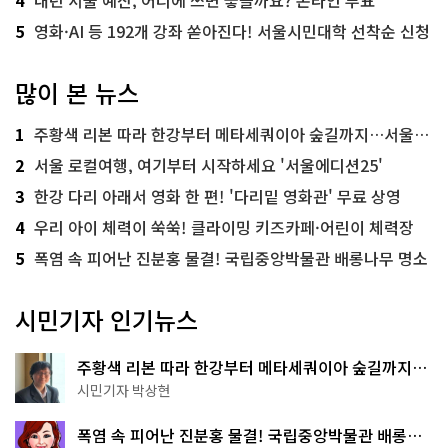
5
영화·AI 등 192개 강좌 쏟아진다! 서울시민대학 선착순 신청
많이 본 뉴스
1
주황색 리본 따라 한강부터 메타세쿼이아 숲길까지…서울둘레길 15코스
2
서울 로컬여행, 여기부터 시작하세요 '서울에디션25'
3
한강 다리 아래서 영화 한 편! '다리밑 영화관' 무료 상영
4
우리 아이 체력이 쑥쑥! 클라이밍 키즈카페·어린이 체력장
5
폭염 속 피어난 진분홍 물결! 국립중앙박물관 배롱나무 명소
시민기자 인기뉴스
주황색 리본 따라 한강부터 메타세쿼이아 숲길까지…
서울둘레길 15코스
시민기자 박상현
폭염 속 피어난 진분홍 물결! 국립중앙박물관 배롱나