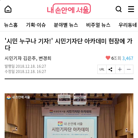
본
페
내
문
이
내
손
검
메
바
지
손
안
색
뉴
로
상
안
주
에
창
전
가
단
에
뉴스홈
기획·이슈
분야별 뉴스
비주얼 뉴스
우리동네
요
서
열
체
기
으
서
서
울
기
보
로
울
비
기
이
-
'시민 누구나 기자!' 시민기자단 아카데미 현장에 가
스
동
서
다
바
울
로
시
가
좋
시민기자 김은주, 변경희
6
조회
3,467
대
기
아
표
발행일
2018.12.18. 16:27
요
소
페
S
글
글
수정일
2018.12.18. 16:27
통
이
N
자
자
포
지
S
크
크
털
U
공
기
기
R
유
크
작
L
하
게
게
복
기
변
변
사
경
경
하
하
기
기