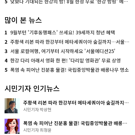
5
낮보다 기대되는 한강의 밤! 8월 한정 무료 '한강 밤핑' 예약은?
많이 본 뉴스
1
9월부턴 '기후동행패스' 쓰세요! 39세까지 청년 혜택
2
주황색 리본 따라 한강부터 메타세쿼이아 숲길까지…서울둘레길 15코스
3
서울 로컬여행, 여기부터 시작하세요 '서울에디션25'
4
한강 다리 아래서 영화 한 편! '다리밑 영화관' 무료 상영
5
폭염 속 피어난 진분홍 물결! 국립중앙박물관 배롱나무 명소
시민기자 인기뉴스
주황색 리본 따라 한강부터 메타세쿼이아 숲길까지…
서울둘레길 15코스
시민기자 박상현
폭염 속 피어난 진분홍 물결! 국립중앙박물관 배롱나
무 명소
시민기자 최정윤