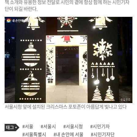
책 소개와 유용한 정보 전달로 시민의 곁에 항상 함께 하는 시민기자
단이 되길 바란다.
서울시청 앞에 설치된 크리스마스 포토존이 아름답게 빛나고 있다
기
태
#서울
#서울시
#서울시청
#시민기자
사
그
관
#서울특별시
#내 손안에 서울
#시민기자단