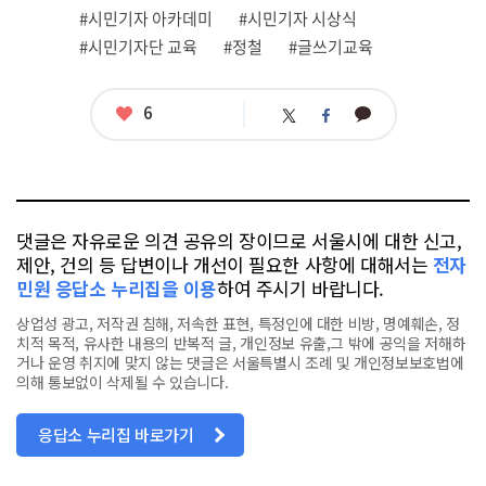
련
#시민기자 아카데미
#시민기자 시상식
태
그
#시민기자단 교육
#정철
#글쓰기교육
좋
6
카
트
페
아
카
위
이
요
오
터
스
톡
북
댓글은 자유로운 의견 공유의 장이므로 서울시에 대한 신고,
제안, 건의 등 답변이나 개선이 필요한 사항에 대해서는
전자
민원 응답소 누리집을 이용
하여 주시기 바랍니다.
상업성 광고, 저작권 침해, 저속한 표현, 특정인에 대한 비방, 명예훼손, 정
치적 목적, 유사한 내용의 반복적 글, 개인정보 유출,그 밖에 공익을 저해하
거나 운영 취지에 맞지 않는 댓글은 서울특별시 조례 및 개인정보보호법에
의해 통보없이 삭제될 수 있습니다.
응답소 누리집 바로가기