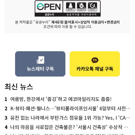
본 저작물은 "공공누리"
제4유형:출처표시+상업적 이용금지+변경금지
조건에 따라 이용 할 수 있습니다.
최신 뉴스
1
여름밤, 한강에서 '줍깅'하고 에코마일리지도 줍줍!
2
K-뷰티·패션·웰니스…'뷰티풀라이프인서울' 6일부터 사전 예약
3
유전 없는 나라에서 부탄가스 점유율 1위 가능? Yes, I 'CAN'
4
나의 마음을 사로잡은 건축물은? '서울시 건축상' 수상작 공개!