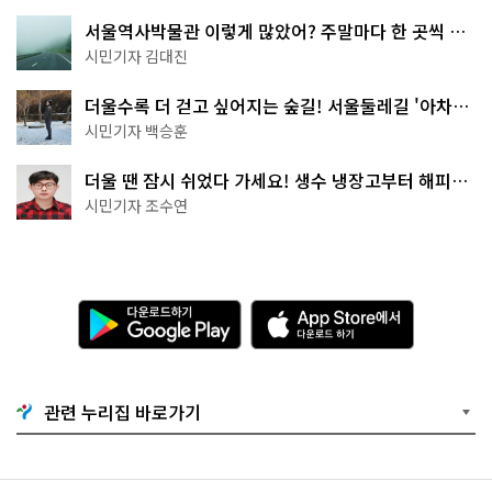
서울역사박물관 이렇게 많았어? 주말마다 한 곳씩 떠
나는 역사 산책
시민기자 김대진
더울수록 더 걷고 싶어지는 숲길! 서울둘레길 '아차산
코스'
시민기자 백승훈
더울 땐 잠시 쉬었다 가세요! 생수 냉장고부터 해피소
·무더위쉼터까지
시민기자 조수연
다
A
운
p
로
p
드
S
하
t
기
o
관련 누리집 바로가기
G
r
o
e
o
에
g
서