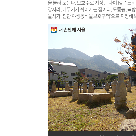
을 불러 모은다. 보호수로 지정된 나이 많은 느티
잠자리, 메뚜기가 쉬어가는 집이다. 도롱뇽, 
울시가 ‘진관 야생동식물보호구역’으로 지정해 