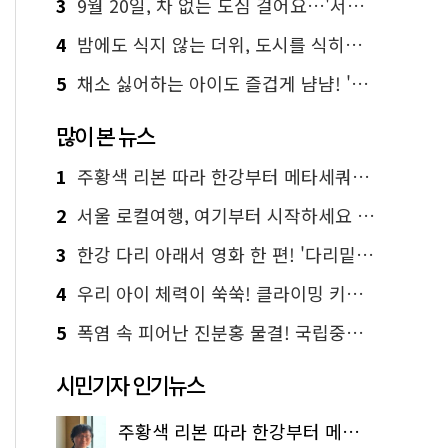
3
9월 20일, 차 없는 도심 걸어요…'서울 걷자 페스티벌' 선착순 5천명
4
밤에도 식지 않는 더위, 도시를 식히는 시원한 해법은?
5
채소 싫어하는 아이도 즐겁게 냠냠! '찾아가는 서울시 식생활 교육' 현장
많이 본 뉴스
1
주황색 리본 따라 한강부터 메타세쿼이아 숲길까지…서울둘레길 15코스
2
서울 로컬여행, 여기부터 시작하세요 '서울에디션25'
3
한강 다리 아래서 영화 한 편! '다리밑 영화관' 무료 상영
4
우리 아이 체력이 쑥쑥! 클라이밍 키즈카페·어린이 체력장
5
폭염 속 피어난 진분홍 물결! 국립중앙박물관 배롱나무 명소
시민기자 인기뉴스
주황색 리본 따라 한강부터 메타세쿼이아 숲길까지…서울둘레길 15코스