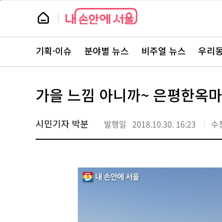
본
페
문
이
뉴
바
지
스
로
상
룸
가
단
뉴
기
으
스
로
기획·이슈
분야별 뉴스
비주얼 뉴스
우리동
주
이
요
동
서
비
스
가을 느낌 아니까~ 은평한옥
바
로
가
기
시민기자 박분
발행일
2018.10.30. 16:23
수