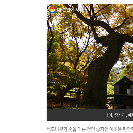
매미, 잠자리, 
버드나무가 숲을 이룬 천연 습지인 이곳은 편안