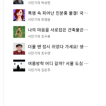
시민기자 박상현
폭염 속 피어난 진분홍 물결! 국립중앙박물관 배롱나무 명소
시민기자 최정윤
나의 마음을 사로잡은 건축물은? '서울시 건축상' 수상작 공개!
시민기자 조수봉
더울 땐 잠시 쉬었다 가세요! 생수 냉장고부터 해피소·무더위쉼터까지
시민기자 조수연
여름방학 어디 갈까? 서울 도심 무료 실내 여행 코스 추천
시민기자 김은주