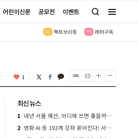
어린이신문
공모전
이벤트
검
메
색
뉴
창
전
열
체
팩트브리핑
레터구독
기
보
기
카
좋
트
페
1
페
인
글
글
카
위
이
아
이
쇄
자
자
오
터
스
요
지
하
크
크
톡
북
U
기
기
기
R
새
크
작
L
창
게
게
최신 뉴스
복
열
변
변
사
림
경
경
하
하
1
내년 서울 예산, 어디에 쓰면 좋을까요? 온라인 투표
기
기
2
영화·AI 등 192개 강좌 쏟아진다! 서울시민대학 선착순 신청