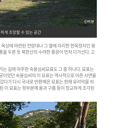
하게 조망할 수 있는 공간
옥상에 마련된 전망대나 그 옆에 자리한 한옥정자인 용
풍을 두른 듯 북한산의 수려한 풍광이 먼저 다가선다. 고
가는 길에 마주한 숙용심씨묘표도 그 중 하나다. 묘표는
후궁이었던 숙용심씨의 이 묘표는 역사적으로 아픈 사연을
어갔다가 다시 국내로 반환해온 묘표는 현재 유리막을 씌
정된 이 묘표는 윗부분에 용과 구름 등이 정교하게 조각된