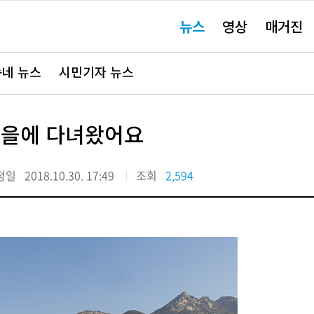
주
뉴스
영상
매거진
요
서
비
스
바
네 뉴스
시민기자 뉴스
로
가
기"
마을에 다녀왔어요
정일
2018.10.30. 17:49
조회
2,594