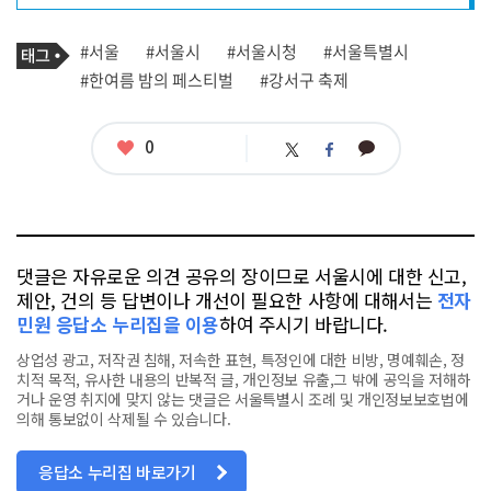
프
로
기
필
태
#서울
#서울시
#서울시청
#서울특별시
사
그
관
#한여름 밤의 페스티벌
#강서구 축제
련
태
그
좋
0
카
트
페
아
카
위
이
요
오
터
스
톡
북
댓글은 자유로운 의견 공유의 장이므로 서울시에 대한 신고,
제안, 건의 등 답변이나 개선이 필요한 사항에 대해서는
전자
민원 응답소 누리집을 이용
하여 주시기 바랍니다.
상업성 광고, 저작권 침해, 저속한 표현, 특정인에 대한 비방, 명예훼손, 정
치적 목적, 유사한 내용의 반복적 글, 개인정보 유출,그 밖에 공익을 저해하
거나 운영 취지에 맞지 않는 댓글은 서울특별시 조례 및 개인정보보호법에
의해 통보없이 삭제될 수 있습니다.
응답소 누리집 바로가기