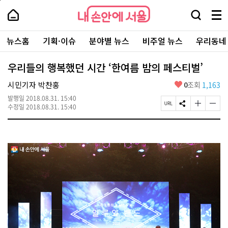
본
페
내
문
이
내
손
검
메
바
지
손
안
색
뉴
로
상
안
주
에
창
전
가
단
에
뉴스홈
기획·이슈
분야별 뉴스
비주얼 뉴스
우리동네
요
서
열
체
기
으
서
서
울
기
보
로
울
비
기
이
-
우리들의 행복했던 시간 ‘한여름 밤의 페스티벌’
스
동
서
바
울
좋
시민기자 박찬홍
0
조회
1,163
로
시
아
가
대
발행일
2018.08.31. 15:40
요
기
페
S
글
글
표
수정일
2018.08.31. 15:40
이
N
자
자
소
지
S
크
크
통
U
공
기
기
포
R
유
크
작
털
L
하
게
게
복
기
변
변
사
경
경
하
하
기
기