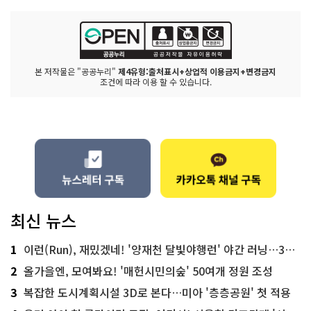
본 저작물은 "공공누리"
제4유형:출처표시+상업적 이용금지+변경금지
조건에 따라 이용 할 수 있습니다.
최신 뉴스
1
이런(Run), 재밌겠네! '양재천 달빛야행런' 야간 러닝…300명 모집
2
올가을엔, 모여봐요! '매헌시민의숲' 50여개 정원 조성
3
복잡한 도시계획시설 3D로 본다…미아 '층층공원' 첫 적용