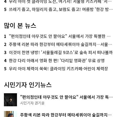
4
우리 아이 첫 클라이밍 도전, 여기서! 서울형 키즈카페 '서울가족플라자점'
5
쓰레기 줍고, 마일리지 줍고, 보람도 줍고! 여름밤 '한강 밤마실 줍깅'
많이 본 뉴스
1
"편의점인데 아무것도 안 팔아요" 서울에서 가장 특별한 편의점의 정체
2
주황색 리본 따라 한강부터 메타세쿼이아 숲길까지…서울둘레길 15코스
3
이것이 천연 냉방! '서울둘레길 9코스'로 숲속 피서 떠나볼까
4
한강 다리 아래서 영화 한 편! '다리밑 영화관' 무료 상영
5
우리 아이 체력이 쑥쑥! 클라이밍 키즈카페·어린이 체력장
시민기자 인기뉴스
"편의점인데 아무것도 안 팔아요" 서울에서 가장 특별
한 편의점의 정체
시민기자 권기윤
주황색 리본 따라 한강부터 메타세쿼이아 숲길까지…