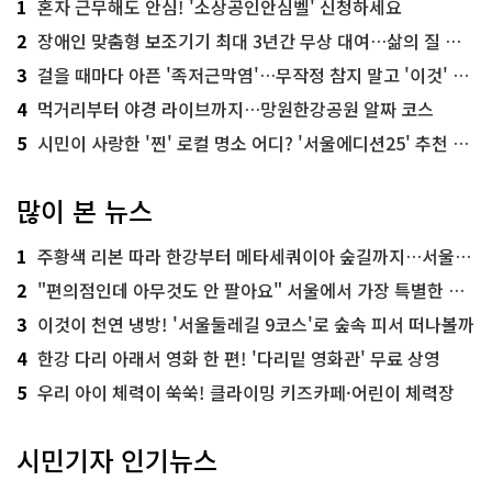
1
혼자 근무해도 안심! '소상공인안심벨' 신청하세요
2
장애인 맞춤형 보조기기 최대 3년간 무상 대여…삶의 질 높인다
3
걸을 때마다 아픈 '족저근막염'…무작정 참지 말고 '이것' 해보세요!
4
먹거리부터 야경 라이브까지…망원한강공원 알짜 코스
5
시민이 사랑한 '찐' 로컬 명소 어디? '서울에디션25' 추천 코스
많이 본 뉴스
1
주황색 리본 따라 한강부터 메타세쿼이아 숲길까지…서울둘레길 15코스
2
"편의점인데 아무것도 안 팔아요" 서울에서 가장 특별한 편의점의 정체
3
이것이 천연 냉방! '서울둘레길 9코스'로 숲속 피서 떠나볼까
4
한강 다리 아래서 영화 한 편! '다리밑 영화관' 무료 상영
5
우리 아이 체력이 쑥쑥! 클라이밍 키즈카페·어린이 체력장
시민기자 인기뉴스