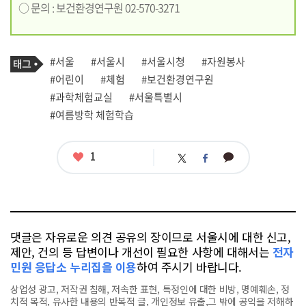
○ 문의 : 보건환경연구원 02-570-3271
기
태
#서울
#서울시
#서울시청
#자원봉사
사
그
관
#어린이
#체험
#보건환경연구원
련
#과학체험교실
#서울특별시
태
그
#여름방학 체험학습
좋
1
카
트
페
아
카
위
이
요
오
터
스
톡
북
댓글은 자유로운 의견 공유의 장이므로 서울시에 대한 신고,
제안, 건의 등 답변이나 개선이 필요한 사항에 대해서는
전자
민원 응답소 누리집을 이용
하여 주시기 바랍니다.
상업성 광고, 저작권 침해, 저속한 표현, 특정인에 대한 비방, 명예훼손, 정
치적 목적, 유사한 내용의 반복적 글, 개인정보 유출,그 밖에 공익을 저해하