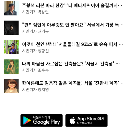
주황색 리본 따라 한강부터 메타세쿼이아 숲길까지…
서울둘레길 15코스
시민기자 박상현
"편의점인데 아무것도 안 팔아요" 서울에서 가장 특별
한 편의점의 정체
시민기자 권기윤
이것이 천연 냉방! '서울둘레길 9코스'로 숲속 피서 떠
나볼까
시민기자 정향선
나의 마음을 사로잡은 건축물은? '서울시 건축상' 수
상작 공개!
시민기자 조수봉
한여름에도 얼음장 같은 계곡물! 서울 '진관사 계곡'이
천국이네~
시민기자 양지영
다
A
운
p
로
p