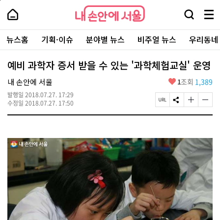
본
페
내
문
이
내
손
검
메
바
지
손
안
색
뉴
로
상
안
주
에
창
전
가
단
에
뉴스홈
기획·이슈
분야별 뉴스
비주얼 뉴스
우리동네
요
서
열
체
기
으
서
서
울
기
보
로
울
비
기
이
-
예비 과학자 증서 받을 수 있는 '과학체험교실' 운영
스
동
서
바
울
좋
내 손안에 서울
1
조회
1,389
로
시
아
가
대
발행일
2018.07.27. 17:29
요
기
페
S
글
글
표
수정일
2018.07.27. 17:50
이
N
자
자
소
지
S
크
크
통
U
공
기
기
포
R
유
크
작
털
L
하
게
게
복
기
변
변
사
경
경
하
하
기
기