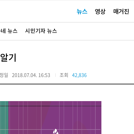
주
뉴스
영상
매거진
요
서
비
스
바
네 뉴스
시민기자 뉴스
로
가
기"
 알기
정일
2018.07.04. 16:53
조회
42,836