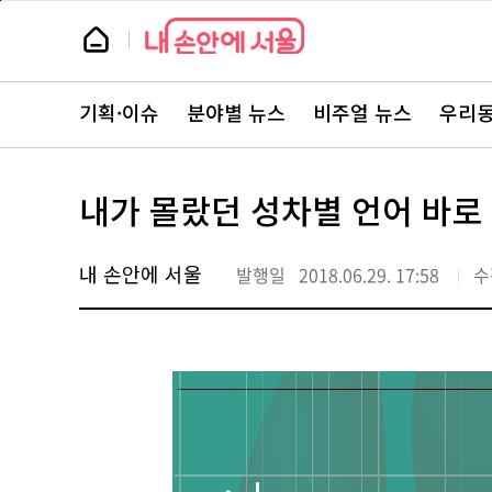
본
페
문
이
뉴
바
지
스
로
상
룸
가
단
뉴
기
으
스
로
기획·이슈
분야별 뉴스
비주얼 뉴스
우리동
주
이
요
동
서
비
스
내가 몰랐던 성차별 언어 바로
바
로
가
기
내 손안에 서울
발행일
2018.06.29. 17:58
수