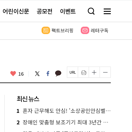
어린이신문
공모전
이벤트
검
메
색
뉴
창
전
열
체
팩트브리핑
레터구독
기
보
기
카
좋
트
페
16
페
인
글
글
카
위
이
아
이
쇄
자
자
오
터
스
요
지
하
크
크
톡
북
U
기
기
기
R
새
크
작
L
창
게
게
최신 뉴스
복
열
변
변
사
림
경
경
하
하
1
혼자 근무해도 안심! '소상공인안심벨' 신청하세요
기
기
2
장애인 맞춤형 보조기기 최대 3년간 무상 대여…삶의 질 높인다