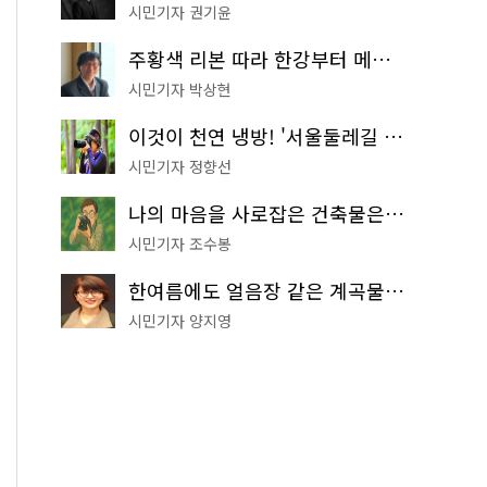
시민기자 권기윤
주황색 리본 따라 한강부터 메타세쿼이아 숲길까지…서울둘레길 15코스
시민기자 박상현
이것이 천연 냉방! '서울둘레길 9코스'로 숲속 피서 떠나볼까
시민기자 정향선
나의 마음을 사로잡은 건축물은? '서울시 건축상' 수상작 공개!
시민기자 조수봉
한여름에도 얼음장 같은 계곡물! 서울 '진관사 계곡'이 천국이네~
시민기자 양지영