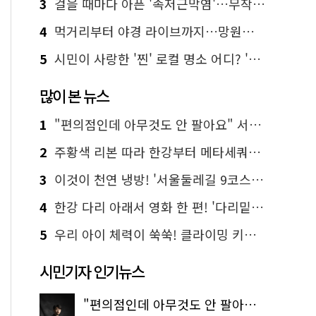
3
걸을 때마다 아픈 '족저근막염'…무작정 참지 말고 '이것' 해보세요!
4
먹거리부터 야경 라이브까지…망원한강공원 알짜 코스
5
시민이 사랑한 '찐' 로컬 명소 어디? '서울에디션25' 추천 코스
많이 본 뉴스
1
"편의점인데 아무것도 안 팔아요" 서울에서 가장 특별한 편의점의 정체
2
주황색 리본 따라 한강부터 메타세쿼이아 숲길까지…서울둘레길 15코스
3
이것이 천연 냉방! '서울둘레길 9코스'로 숲속 피서 떠나볼까
4
한강 다리 아래서 영화 한 편! '다리밑 영화관' 무료 상영
5
우리 아이 체력이 쑥쑥! 클라이밍 키즈카페·어린이 체력장
시민기자 인기뉴스
"편의점인데 아무것도 안 팔아요" 서울에서 가장 특별한 편의점의 정체