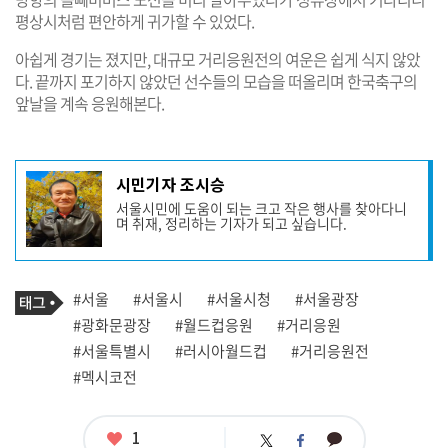
평상시처럼 편안하게 귀가할 수 있었다.
아쉽게 경기는 졌지만, 대규모 거리응원전의 여운은 쉽게 식지 않았
다. 끝까지 포기하지 않았던 선수들의 모습을 떠올리며 한국축구의
앞날을 계속 응원해본다.
기
시민기자 조시승
사
서울시민에 도움이 되는 크고 작은 행사를 찾아다니
작
며 취재, 정리하는 기자가 되고 싶습니다.
성
자
프
로
기
필
태
#서울
#서울시
#서울시청
#서울광장
사
그
관
#광화문광장
#월드컵응원
#거리응원
련
#서울특별시
#러시아월드컵
#거리응원전
태
그
#멕시코전
좋
1
카
트
페