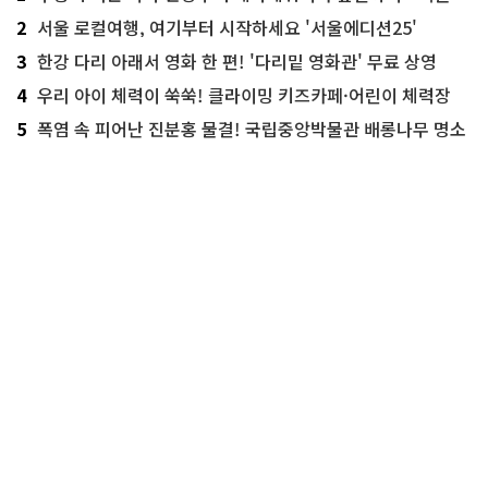
2
서울 로컬여행, 여기부터 시작하세요 '서울에디션25'
3
한강 다리 아래서 영화 한 편! '다리밑 영화관' 무료 상영
4
우리 아이 체력이 쑥쑥! 클라이밍 키즈카페·어린이 체력장
5
폭염 속 피어난 진분홍 물결! 국립중앙박물관 배롱나무 명소
시민기자 인기뉴스
주황색 리본 따라 한강부터 메타세쿼이아 숲길까지…
서울둘레길 15코스
시민기자 박상현
폭염 속 피어난 진분홍 물결! 국립중앙박물관 배롱나
무 명소
시민기자 최정윤
나의 마음을 사로잡은 건축물은? '서울시 건축상' 수
상작 공개!
시민기자 조수봉
더울 땐 잠시 쉬었다 가세요! 생수 냉장고부터 해피소