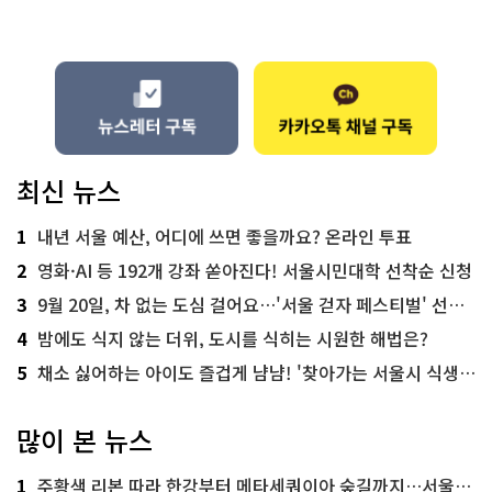
최신 뉴스
1
내년 서울 예산, 어디에 쓰면 좋을까요? 온라인 투표
2
영화·AI 등 192개 강좌 쏟아진다! 서울시민대학 선착순 신청
3
9월 20일, 차 없는 도심 걸어요…'서울 걷자 페스티벌' 선착순 5천명
4
밤에도 식지 않는 더위, 도시를 식히는 시원한 해법은?
5
채소 싫어하는 아이도 즐겁게 냠냠! '찾아가는 서울시 식생활 교육' 현장
많이 본 뉴스
1
주황색 리본 따라 한강부터 메타세쿼이아 숲길까지…서울둘레길 15코스