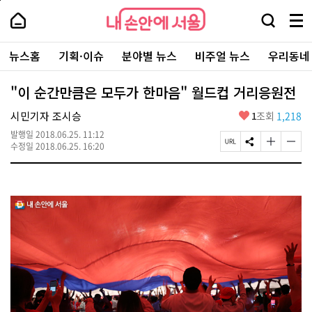
본
페
내
문
이
내
손
검
메
바
지
손
안
색
뉴
로
상
안
주
에
창
전
가
단
에
뉴스홈
기획·이슈
분야별 뉴스
비주얼 뉴스
우리동네
요
서
열
체
기
으
서
서
울
기
보
로
울
비
기
이
-
"이 순간만큼은 모두가 한마음" 월드컵 거리응원전
스
동
서
바
울
좋
시민기자 조시승
1
조회
1,218
로
시
아
가
대
발행일
2018.06.25. 11:12
요
기
페
S
글
글
표
수정일
2018.06.25. 16:20
이
N
자
자
소
지
S
크
크
통
U
공
기
기
포
R
유
크
작
털
L
하
게
게
복
기
변
변
사
경
경
하
하
기
기