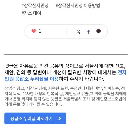
련
#삼각산시민청
#삼각산시민청 이용방법
태
그
#장소 대여
좋
1
카
트
페
아
카
위
이
요
오
터
스
톡
북
댓글은 자유로운 의견 공유의 장이므로 서울시에 대한 신고,
제안, 건의 등 답변이나 개선이 필요한 사항에 대해서는
전자
민원 응답소 누리집을 이용
하여 주시기 바랍니다.
상업성 광고, 저작권 침해, 저속한 표현, 특정인에 대한 비방, 명예훼손, 정
치적 목적, 유사한 내용의 반복적 글, 개인정보 유출,그 밖에 공익을 저해하
거나 운영 취지에 맞지 않는 댓글은 서울특별시 조례 및 개인정보보호법에
의해 통보없이 삭제될 수 있습니다.
응답소 누리집 바로가기