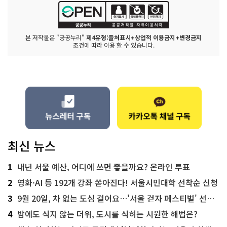
본 저작물은 "공공누리"
제4유형:출처표시+상업적 이용금지+변경금지
조건에 따라 이용 할 수 있습니다.
최신 뉴스
1
내년 서울 예산, 어디에 쓰면 좋을까요? 온라인 투표
2
영화·AI 등 192개 강좌 쏟아진다! 서울시민대학 선착순 신청
3
9월 20일, 차 없는 도심 걸어요…'서울 걷자 페스티벌' 선착순 5천명
4
밤에도 식지 않는 더위, 도시를 식히는 시원한 해법은?