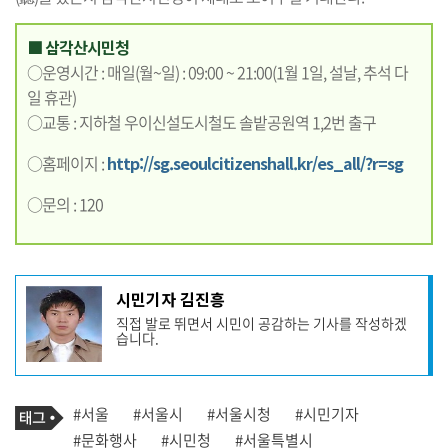
■ 삼각산시민청
○운영시간 : 매일(월~일) : 09:00 ~ 21:00(1월 1일, 설날, 추석 다
일 휴관)
○교통 : 지하철 우이신설도시철도 솔밭공원역 1,2번 출구
○홈페이지 :
http://sg.seoulcitizenshall.kr/es_all/?r=sg
○문의 : 120
기
시민기자 김진흥
사
직접 발로 뛰면서 시민이 공감하는 기사를 작성하겠
작
습니다.
성
자
프
로
기
필
태
#서울
#서울시
#서울시청
#시민기자
사
그
관
#문화행사
#시민청
#서울특별시