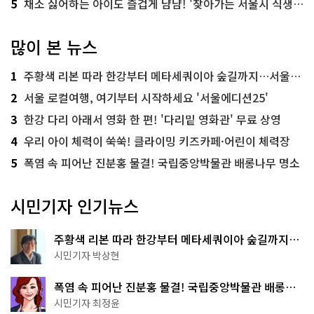
5
채소 싫어하는 아이도 즐겁게 냠냠! '찾아가는 서울시 식생활 교육' 현장
많이 본 뉴스
1
주황색 리본 따라 한강부터 메타세쿼이아 숲길까지…서울둘레길 15코스
2
서울 로컬여행, 여기부터 시작하세요 '서울에디션25'
3
한강 다리 아래서 영화 한 편! '다리밑 영화관' 무료 상영
4
우리 아이 체력이 쑥쑥! 클라이밍 키즈카페·어린이 체력장
5
폭염 속 피어난 진분홍 물결! 국립중앙박물관 배롱나무 명소
시민기자 인기뉴스
주황색 리본 따라 한강부터 메타세쿼이아 숲길까지…
서울둘레길 15코스
시민기자 박상현
폭염 속 피어난 진분홍 물결! 국립중앙박물관 배롱나
무 명소
시민기자 최정윤