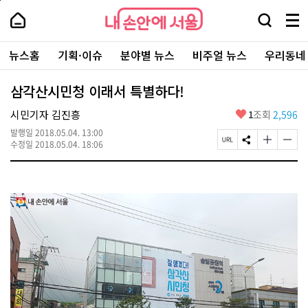
본
페
내
문
이
내
손
검
메
바
지
손
안
색
뉴
로
상
안
주
에
창
전
가
단
에
뉴스홈
기획·이슈
분야별 뉴스
비주얼 뉴스
우리동네
요
서
열
체
기
으
서
서
울
기
보
로
울
비
기
이
-
삼각산시민청 이래서 특별하다!
스
동
서
바
울
좋
시민기자 김진흥
1
조회
2,596
로
시
아
가
대
발행일
2018.05.04. 13:00
요
기
페
S
글
글
표
수정일
2018.05.04. 18:06
이
N
자
자
소
지
S
크
크
통
U
공
기
기
포
R
유
크
작
털
L
하
게
게
복
기
변
변
사
경
경
하
하
기
기