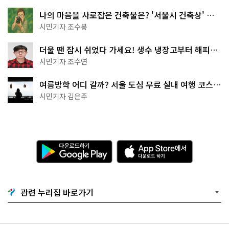
나의 마음을 사로잡은 건축물은? '서울시 건축상' 수
상작 공개!
시민기자 조수봉
더울 땐 잠시 쉬었다 가세요! 생수 냉장고부터 해피소
·무더위쉼터까지
시민기자 조수연
여름방학 어디 갈까? 서울 도심 무료 실내 여행 코스
추천
시민기자 김은주
다
A
운
p
로
p
드
S
하
t
기
o
관련 누리집 바로가기
G
r
o
e
o
에
g
서