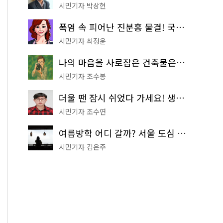
시민기자 박상현
폭염 속 피어난 진분홍 물결! 국립중앙박물관 배롱나무 명소
시민기자 최정윤
나의 마음을 사로잡은 건축물은? '서울시 건축상' 수상작 공개!
시민기자 조수봉
더울 땐 잠시 쉬었다 가세요! 생수 냉장고부터 해피소·무더위쉼터까지
시민기자 조수연
여름방학 어디 갈까? 서울 도심 무료 실내 여행 코스 추천
시민기자 김은주