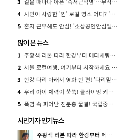
3
걸을 때마다 아픈 '족저근막염'…무작정 참지 말고 '이것' 해보세요!
4
시민이 사랑한 '찐' 로컬 명소 어디? '서울에디션25' 추천 코스
5
혼자 근무해도 안심! '소상공인안심벨' 신청하세요
많이 본 뉴스
1
주황색 리본 따라 한강부터 메타세쿼이아 숲길까지…서울둘레길 15코스
2
서울 로컬여행, 여기부터 시작하세요 '서울에디션25'
3
한강 다리 아래서 영화 한 편! '다리밑 영화관' 무료 상영
4
우리 아이 체력이 쑥쑥! 클라이밍 키즈카페·어린이 체력장
5
폭염 속 피어난 진분홍 물결! 국립중앙박물관 배롱나무 명소
시민기자 인기뉴스
주황색 리본 따라 한강부터 메타세쿼이아 숲길까지…서울둘레길 15코스