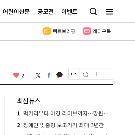
어린이신문
공모전
이벤트
검
메
색
뉴
창
전
열
체
팩트브리핑
레터구독
기
보
기
카
좋
트
페
2
페
인
글
글
카
위
이
아
이
쇄
자
자
오
터
스
요
지
하
크
크
톡
북
U
기
기
기
R
새
크
작
L
창
게
게
최신 뉴스
복
열
변
변
사
림
경
경
하
하
1
먹거리부터 야경 라이브까지…망원한강공원 알짜 코스
기
기
2
장애인 맞춤형 보조기기 최대 3년간 무상 대여…삶의 질 높인다