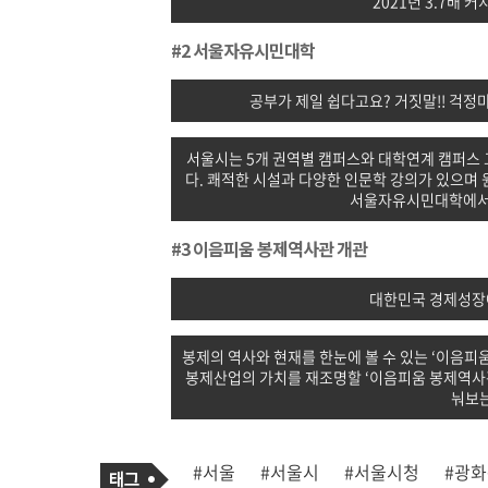
2021년 3.7배 
#2 서울자유시민대학
공부가 제일 쉽다고요? 거짓말!! 걱
서울시는 5개 권역별 캠퍼스와 대학연계 캠퍼스
다. 쾌적한 시설과 다양한 인문학 강의가 있으며
서울자유시민대학에서
#3 이음피움 봉제역사관 개관
대한민국 경제성장에
봉제의 역사와 현재를 한눈에 볼 수 있는 ‘이음피
봉제산업의 가치를 재조명할 ‘이음피움 봉제역사관
눠보는
기
태
#서울
#서울시
#서울시청
#광
사
그