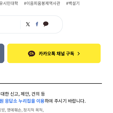
자유시민대학
#이음피움봉제역사관
#백설기
카
트
페
카
위
이
오
터
스
톡
북
한 신고, 제안, 건의 등
원 응답소 누리집을 이용
하여 주시기 바랍니다.
방, 명예훼손, 정치적 목적,