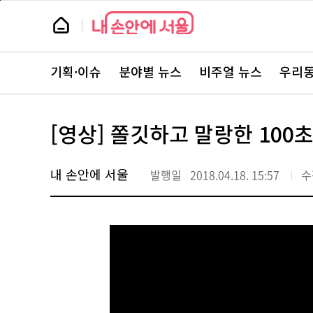
본
페
문
이
뉴
바
지
스
로
상
룸
가
단
뉴
기
으
스
로
기획·이슈
분야별 뉴스
비주얼 뉴스
우리동
주
이
요
동
서
비
스
[영상] 쫄깃하고 말랑한 100초
바
로
가
기
내 손안에 서울
발행일
2018.04.18. 15:57
수