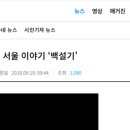
주
뉴스
영상
매거진
요
서
비
스
바
네 뉴스
시민기자 뉴스
로
가
기"
 서울 이야기 ‘백설기’
정일
2018.09.19. 09:44
조회
1,080