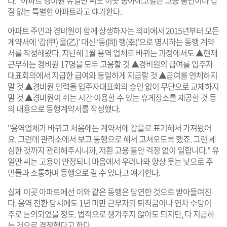
질 없는 특별한 아파트라고 얘기한다.
아파트 주민과 경비원이 함께 상생하자는 의미에서 2015년부터 모든
계약서에 ‘갑(甲) 을(乙)’ 대신 ‘동(同) 행(幸)’으로 명시하는 동행 계약
서를 작성해왔다. 지난해 1월 용역 업체로 바뀌는 과정에서도 ▲현재
근무하는 경비원 17명을 모두 고용할 것 ▲경비원의 급여를 입주자
대표회의에서 지급한 급여와 동일하게 지급할 것 ▲급여를 연체하지
말 것 ▲경비원 인력을 입주자대표회의 승인 없이 무단으로 교체하지
말 것 ▲경비원이 쉬는 시간 이용할 수 있는 휴게장소를 제공할 것 등
의 내용으로 동행계약서를 작성했다.
"용역업체가 바뀌고 처음에는 계약서에 갑을로 표기해서 가져왔어
요. 그런데 관리소에서 보고 동행으로 해서 고쳐오도록 했죠. 그런 세
심한 것까지 관리해주시니까, 저흰 고용 불안 걱정 없이 일합니다." 유
일만 씨는 고용이 안정되니 마음에서 우러나와 항상 웃는 낯으로 주
민들과 소통하며 동행으로 갈 수 있다고 얘기한다.
실제 이곳 아파트에선 이와 같은 동행은 당연한 것으로 받아들여진
다. 용역 전환 당시에도 1년 미만 근무자의 퇴직금이나 연차 수당이
주로 논의되었을 정도. 법적으로 챙겨주지 않아도 되지만, 다 지급하
는 것으로 결정했다고 한다.