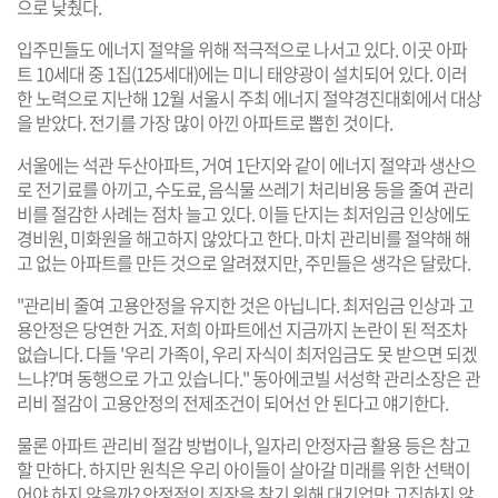
으로 낮췄다.
입주민들도 에너지 절약을 위해 적극적으로 나서고 있다. 이곳 아파
트 10세대 중 1집(125세대)에는 미니 태양광이 설치되어 있다. 이러
한 노력으로 지난해 12월 서울시 주최 에너지 절약경진대회에서 대상
을 받았다. 전기를 가장 많이 아낀 아파트로 뽑힌 것이다.
서울에는 석관 두산아파트, 거여 1단지와 같이 에너지 절약과 생산으
로 전기료를 아끼고, 수도료, 음식물 쓰레기 처리비용 등을 줄여 관리
비를 절감한 사례는 점차 늘고 있다. 이들 단지는 최저임금 인상에도
경비원, 미화원을 해고하지 않았다고 한다. 마치 관리비를 절약해 해
고 없는 아파트를 만든 것으로 알려졌지만, 주민들은 생각은 달랐다.
"관리비 줄여 고용안정을 유지한 것은 아닙니다. 최저임금 인상과 고
용안정은 당연한 거죠. 저희 아파트에선 지금까지 논란이 된 적조차
없습니다. 다들 '우리 가족이, 우리 자식이 최저임금도 못 받으면 되겠
느냐?'며 동행으로 가고 있습니다." 동아에코빌 서성학 관리소장은 관
리비 절감이 고용안정의 전제조건이 되어선 안 된다고 얘기한다.
물론 아파트 관리비 절감 방법이나, 일자리 안정자금 활용 등은 참고
할 만하다. 하지만 원칙은 우리 아이들이 살아갈 미래를 위한 선택이
어야 하지 않을까? 안정적인 직장을 찾기 위해 대기업만 고집하지 않