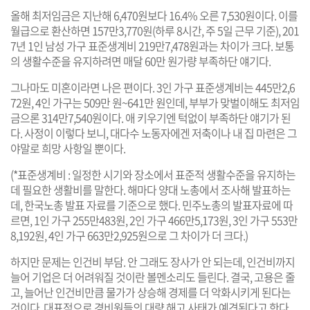
올해 최저임금은 지난해 6,470원보다 16.4% 오른 7,530원이다. 이를
월급으로 환산하면 157만3,770원(하루 8시간, 주 5일 근무 기준), 201
7년 1인 남성 가구 표준생계비 219만7,478원과는 차이가 크다. 보통
의 생활수준을 유지하려면 매달 60만 원가량 부족하단 얘기다.
그나마도 미혼이라면 나은 편이다. 3인 가구 표준생계비는 445만2,6
72원, 4인 가구는 509만 원~641만 원인데, 부부가 맞벌이해도 최저임
금으론 314만7,540원이다. 애 키우기엔 턱없이 부족하단 얘기가 된
다. 사정이 이렇다 보니, 대다수 노동자에겐 저축이나 내 집 마련은 그
야말로 희망 사항일 뿐이다.
(*표준생계비 : 일정한 시기와 장소에서 표준적 생활수준을 유지하는
데 필요한 생활비를 말한다. 해마다 양대 노총에서 조사해 발표하는
데, 한국노총 발표 자료를 기준으로 했다. 민주노총의 발표자료에 따
르면, 1인 가구 255만483원, 2인 가구 466만5,173원, 3인 가구 553만
8,192원, 4인 가구 663만2,925원으로 그 차이가 더 크다.)
하지만 문제는 인건비 부담. 안 그래도 장사가 안 되는데, 인건비까지
늘어 기업은 더 어려워질 것이란 볼멘소리도 들린다. 결국, 고용은 줄
고, 늘어난 인건비만큼 물가가 상승해 경제를 더 악화시키게 된다는
것이다. 대표적으로 경비원들의 대량 해고 사태가 예견된다고 한다.