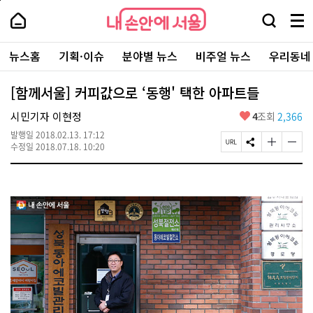
본
페
내
문
이
내
손
검
메
바
지
손
안
색
뉴
로
상
안
주
에
창
전
가
단
에
뉴스홈
기획·이슈
분야별 뉴스
비주얼 뉴스
우리동네
요
서
열
체
기
으
서
서
울
기
보
로
울
비
기
이
-
[함께서울] 커피값으로 ‘동행' 택한 아파트들
스
동
서
바
울
좋
시민기자 이현정
4
조회
2,366
로
시
아
가
대
발행일
2018.02.13. 17:12
요
기
페
S
글
글
표
수정일
2018.07.18. 10:20
이
N
자
자
소
지
S
크
크
통
U
공
기
기
포
R
유
크
작
털
L
하
게
게
복
기
변
변
사
경
경
하
하
기
기