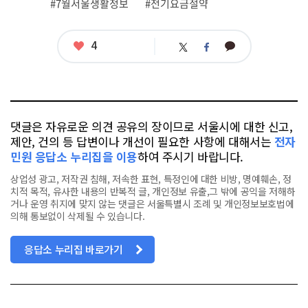
#7월서울생활정보
#전기요금절약
좋
4
카
트
페
아
카
위
이
요
오
터
스
톡
북
댓글은 자유로운 의견 공유의 장이므로 서울시에 대한 신고,
제안, 건의 등 답변이나 개선이 필요한 사항에 대해서는
전자
민원 응답소 누리집을 이용
하여 주시기 바랍니다.
상업성 광고, 저작권 침해, 저속한 표현, 특정인에 대한 비방, 명예훼손, 정
치적 목적, 유사한 내용의 반복적 글, 개인정보 유출,그 밖에 공익을 저해하
거나 운영 취지에 맞지 않는 댓글은 서울특별시 조례 및 개인정보보호법에
의해 통보없이 삭제될 수 있습니다.
응답소 누리집 바로가기