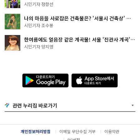
나볼까
시민기자 정향선
나의 마음을 사로잡은 건축물은? '서울시 건축상' 수
상작 공개!
시민기자 조수봉
한여름에도 얼음장 같은 계곡물! 서울 '진관사 계곡'이
천국이네~
시민기자 양지영
다
A
운
p
로
p
드
S
하
t
기
o
관련 누리집 바로가기
G
r
o
e
o
에
g
서
l
다
개인정보처리방침
이메일 무단수집 거부
이용약관
e
운
P
로
PC버전