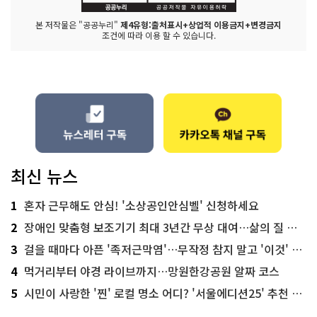
본 저작물은 "공공누리"
제4유형:출처표시+상업적 이용금지+변경금지
조건에 따라 이용 할 수 있습니다.
최신 뉴스
1
혼자 근무해도 안심! '소상공인안심벨' 신청하세요
2
장애인 맞춤형 보조기기 최대 3년간 무상 대여…삶의 질 높인다
3
걸을 때마다 아픈 '족저근막염'…무작정 참지 말고 '이것' 해보세요!
4
먹거리부터 야경 라이브까지…망원한강공원 알짜 코스
5
시민이 사랑한 '찐' 로컬 명소 어디? '서울에디션25' 추천 코스