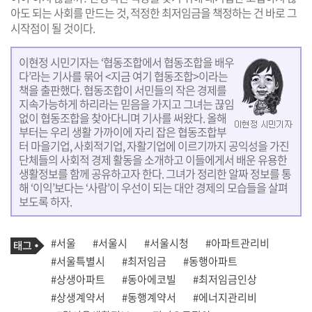
아도 되는 사회를 만드는 것, 적정한 최저임금을 책정하는 건 바로 그
시작점이 될 것이다.
이현정 시민기자는 ‘협동조합에서 협동조합을 배우
다’라는 기사를 묶어 <지금 여기 협동조합>이라는
책을 출판했다. 협동조합이 서민들의 작은 경제를
지속가능하게 하리라는 믿음을 가지고 그녀는 끊임
없이 협동조합을 찾아다니며 기사를 써왔다. 올해
부터는 우리 생활 가까이에 자리 잡은 협동조합부
터 마을기업, 사회적기업, 자활기업에 이르기까지 공익성을 가진
단체들의 사회적 경제 활동을 소개하고 이들에게서 배운 유용한
생활정보를 함께 공유하고자 한다. 그녀가 정리한 알짜 정보를 통
해 ‘이익’보다는 ‘사람’이 우선이 되는 대안 경제의 모습들을 살펴
보도록 하자.
기
태
#서울
#서울시
#서울시청
#아파트관리비
사
그
관
#서울특별시
#최저임금
#동행아파트
련
#상생아파트
#동아에코빌
#최저임금인상
태
그
#상생계약서
#동행계약서
#에너지관리비