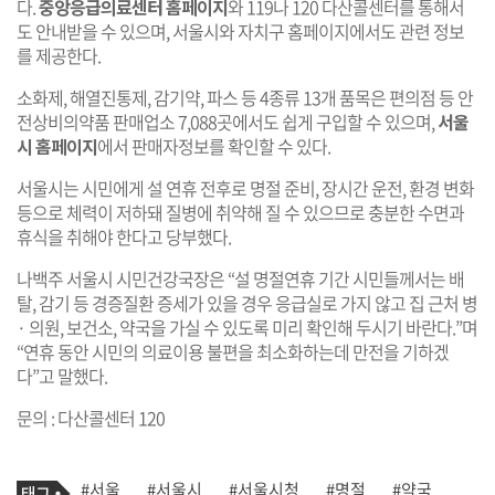
다.
중앙응급의료센터 홈페이지
와 119나 120 다산콜센터를 통해서
도 안내받을 수 있으며, 서울시와 자치구 홈페이지에서도 관련 정보
를 제공한다.
소화제, 해열진통제, 감기약, 파스 등 4종류 13개 품목은 편의점 등 안
전상비의약품 판매업소 7,088곳에서도 쉽게 구입할 수 있으며,
서울
시 홈페이지
에서 판매자정보를 확인할 수 있다.
서울시는 시민에게 설 연휴 전후로 명절 준비, 장시간 운전, 환경 변화
등으로 체력이 저하돼 질병에 취약해 질 수 있으므로 충분한 수면과
휴식을 취해야 한다고 당부했다.
나백주 서울시 시민건강국장은 “설 명절연휴 기간 시민들께서는 배
탈, 감기 등 경증질환 증세가 있을 경우 응급실로 가지 않고 집 근처 병
· 의원, 보건소, 약국을 가실 수 있도록 미리 확인해 두시기 바란다.”며
“연휴 동안 시민의 의료이용 불편을 최소화하는데 만전을 기하겠
다”고 말했다.
문의 : 다산콜센터 120
기
태
#서울
#서울시
#서울시청
#명절
#약국