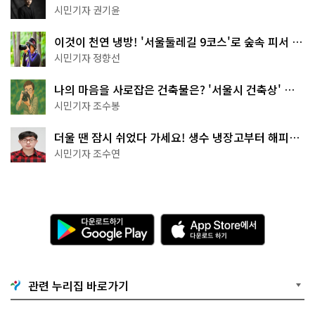
한 편의점의 정체
시민기자 권기윤
이것이 천연 냉방! '서울둘레길 9코스'로 숲속 피서 떠
나볼까
시민기자 정향선
나의 마음을 사로잡은 건축물은? '서울시 건축상' 수
상작 공개!
시민기자 조수봉
더울 땐 잠시 쉬었다 가세요! 생수 냉장고부터 해피소
·무더위쉼터까지
시민기자 조수연
다
A
운
p
로
p
드
S
하
t
기
o
관련 누리집 바로가기
G
r
o
e
o
에