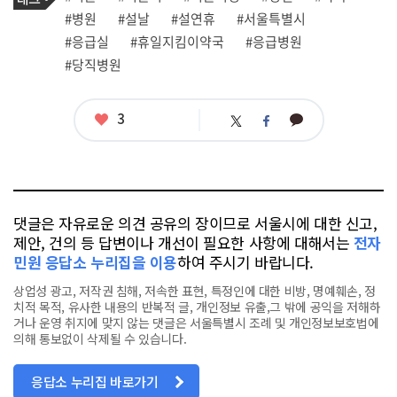
사
그
관
#병원
#설날
#설연휴
#서울특별시
련
#응급실
#휴일지킴이약국
#응급병원
태
그
#당직병원
좋
3
카
트
페
아
카
위
이
요
오
터
스
톡
북
댓글은 자유로운 의견 공유의 장이므로 서울시에 대한 신고,
제안, 건의 등 답변이나 개선이 필요한 사항에 대해서는
전자
민원 응답소 누리집을 이용
하여 주시기 바랍니다.
상업성 광고, 저작권 침해, 저속한 표현, 특정인에 대한 비방, 명예훼손, 정
치적 목적, 유사한 내용의 반복적 글, 개인정보 유출,그 밖에 공익을 저해하
거나 운영 취지에 맞지 않는 댓글은 서울특별시 조례 및 개인정보보호법에
의해 통보없이 삭제될 수 있습니다.
응답소 누리집 바로가기