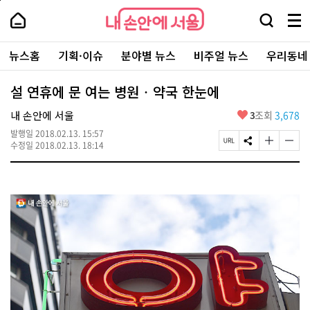
본
페
내
문
이
내
손
검
메
바
지
손
안
색
뉴
로
상
안
주
에
창
전
가
단
에
뉴스홈
기획·이슈
분야별 뉴스
비주얼 뉴스
우리동네
요
서
열
체
기
으
서
서
울
기
보
로
울
비
기
이
-
설 연휴에 문 여는 병원‧약국 한눈에
스
동
서
바
울
좋
내 손안에 서울
3
조회
3,678
로
시
아
가
대
발행일
2018.02.13. 15:57
요
기
페
S
글
글
표
수정일
2018.02.13. 18:14
이
N
자
자
소
지
S
크
크
통
U
공
기
기
포
R
유
크
작
털
L
하
게
게
복
기
변
변
사
경
경
하
하
기
기