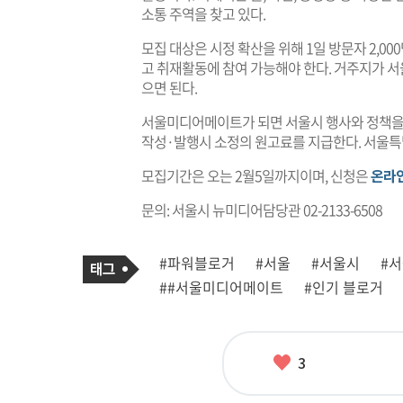
소통 주역을 찾고 있다.
모집 대상은 시정 확산을 위해 1일 방문자 2,00
고 취재활동에 참여 가능해야 한다. 거주지가 서
으면 된다.
서울미디어메이트가 되면 서울시 행사와 정책을 
작성·발행시 소정의 원고료를 지급한다. 서울특
모집기간은 오는 2월5일까지이며, 신청은
온라
문의: 서울시 뉴미디어담당관 02-2133-6508
기
태
#파워블로거
#서울
#서울시
#
사
그
관
##서울미디어메이트
#인기 블로거
련
태
그
좋
3
아
요