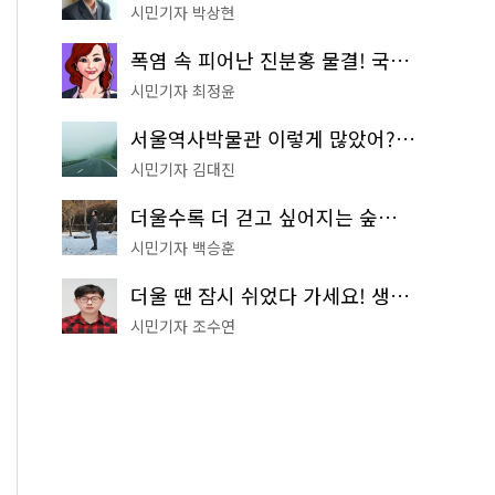
시민기자 박상현
폭염 속 피어난 진분홍 물결! 국립중앙박물관 배롱나무 명소
시민기자 최정윤
서울역사박물관 이렇게 많았어? 주말마다 한 곳씩 떠나는 역사 산책
시민기자 김대진
더울수록 더 걷고 싶어지는 숲길! 서울둘레길 '아차산 코스'
시민기자 백승훈
더울 땐 잠시 쉬었다 가세요! 생수 냉장고부터 해피소·무더위쉼터까지
시민기자 조수연