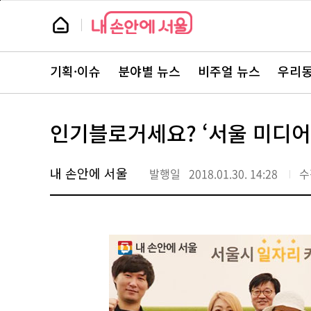
본
페
문
이
뉴
바
지
스
로
상
룸
가
단
뉴
기
으
스
로
기획·이슈
분야별 뉴스
비주얼 뉴스
우리동
주
이
요
동
서
비
스
인기블로거세요? ‘서울 미디어
바
로
가
기
내 손안에 서울
발행일
2018.01.30. 14:28
수