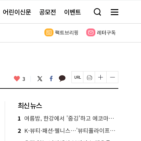
어린이신문
공모전
이벤트
검
메
색
뉴
창
전
열
체
팩트브리핑
레터구독
기
보
기
카
좋
트
페
3
페
인
글
글
카
위
이
아
이
쇄
자
자
오
터
스
요
지
하
크
크
톡
북
U
기
기
기
R
새
크
작
L
창
게
게
최신 뉴스
복
열
변
변
사
림
경
경
하
하
1
여름밤, 한강에서 '줍깅'하고 에코마일리지도 줍줍!
기
기
2
K-뷰티·패션·웰니스…'뷰티풀라이프인서울' 6일부터 사전 예약