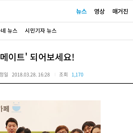
주
뉴스
영상
매거진
요
서
비
스
바
네 뉴스
시민기자 뉴스
로
가
기"
메이트' 되어보세요!
정일
2018.03.28. 16:28
조회
1,170