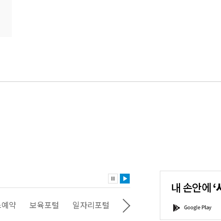
내
손
안
에
'서
스예약
보육포털
일자리포털
문화포털
평생학습포털
G
울'을
o
다