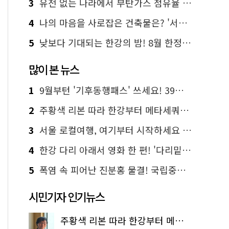
3
유전 없는 나라에서 부탄가스 점유율 1위 가능? Yes, I 'CAN'
4
나의 마음을 사로잡은 건축물은? '서울시 건축상' 수상작 공개!
5
낮보다 기대되는 한강의 밤! 8월 한정 무료 '한강 밤핑' 예약은?
많이 본 뉴스
1
9월부턴 '기후동행패스' 쓰세요! 39세까지 청년 혜택
2
주황색 리본 따라 한강부터 메타세쿼이아 숲길까지…서울둘레길 15코스
3
서울 로컬여행, 여기부터 시작하세요 '서울에디션25'
4
한강 다리 아래서 영화 한 편! '다리밑 영화관' 무료 상영
5
폭염 속 피어난 진분홍 물결! 국립중앙박물관 배롱나무 명소
시민기자 인기뉴스
주황색 리본 따라 한강부터 메타세쿼이아 숲길까지…서울둘레길 15코스