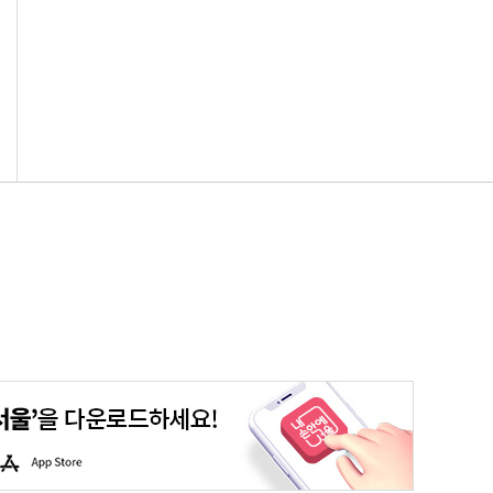
청년포털
대기환경정보
에코마일리지
스마트서울맵
A
p