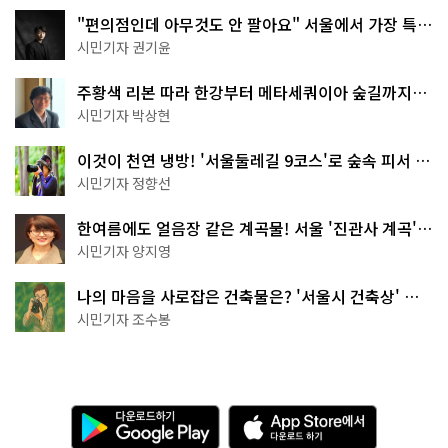
"편의점인데 아무것도 안 팔아요" 서울에서 가장 특별
한 편의점의 정체
시민기자 권기윤
주황색 리본 따라 한강부터 메타세쿼이아 숲길까지…
서울둘레길 15코스
시민기자 박상현
이것이 천연 냉방! '서울둘레길 9코스'로 숲속 피서 떠
나볼까
시민기자 정향선
한여름에도 얼음장 같은 계곡물! 서울 '진관사 계곡'이
천국이네~
시민기자 양지영
나의 마음을 사로잡은 건축물은? '서울시 건축상' 수
상작 공개!
시민기자 조수봉
다
A
운
p
로
p