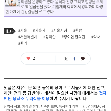
의원을 운영하고 있다. 음식과 건강 그리고 힐링을 주제
로 책 일곱권을 썼다. 기업체와 학교에서 강의하며 다양
한 매체에 건강칼럼을 쓰고 있다.
기
태
#서울
#서울시
#서울시청
#한방
사
그
관
#서울특별시
#정이안
#정이안 한의원
#약차
련
#한의
태
그
좋
2
카
트
페
아
카
위
이
요
오
터
스
톡
북
댓글은 자유로운 의견 공유의 장이므로 서울시에 대한 신고,
제안, 건의 등 답변이나 개선이 필요한 사항에 대해서는
전자
민원 응답소 누리집을 이용
하여 주시기 바랍니다.
상업성 광고, 저작권 침해, 저속한 표현, 특정인에 대한 비방, 명예훼손, 정
치적 목적, 유사한 내용의 반복적 글, 개인정보 유출,그 밖에 공익을 저해하