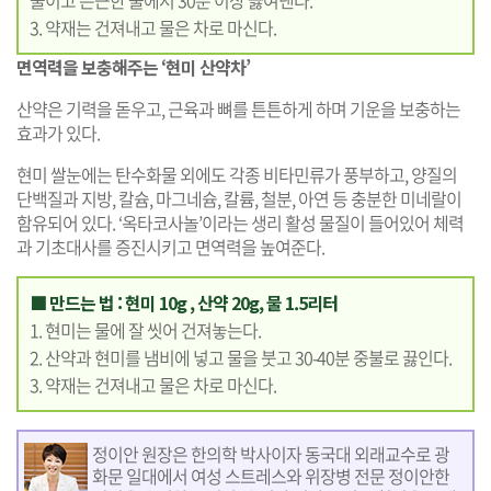
줄이고 은근한 불에서 30분 이상 끓여낸다.
3. 약재는 건져내고 물은 차로 마신다.
면역력을 보충해주는 ‘현미 산약차’
산약은 기력을 돋우고, 근육과 뼈를 튼튼하게 하며 기운을 보충하는
효과가 있다.
현미 쌀눈에는 탄수화물 외에도 각종 비타민류가 풍부하고, 양질의
단백질과 지방, 칼슘, 마그네슘, 칼륨, 철분, 아연 등 충분한 미네랄이
함유되어 있다. ‘옥타코사놀’이라는 생리 활성 물질이 들어있어 체력
과 기초대사를 증진시키고 면역력을 높여준다.
■ 만드는 법 : 현미 10g , 산약 20g, 물 1.5리터
1. 현미는 물에 잘 씻어 건져놓는다.
2. 산약과 현미를 냄비에 넣고 물을 붓고 30-40분 중불로 끓인다.
3. 약재는 건져내고 물은 차로 마신다.
정이안 원장은 한의학 박사이자 동국대 외래교수로 광
화문 일대에서 여성 스트레스와 위장병 전문 정이안한