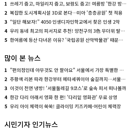
1
쓰레기 줍고, 마일리지 줍고, 보람도 줍고! 여름밤 '한강 밤마실 줍깅'
2
복잡한 도시계획시설 3D로 본다…미아 '층층공원' 첫 적용
3
“일단 해보자!” 4050 인생디자인학교에서 찾은 인생 2막
4
우리 동네 최고의 피서지로 추천! 양천구의 3色 무더위 탈출 명소
5
한여름에 등산 다녀온 이유? '국립공원 산악박물관' 때문이죠!
많이 본 뉴스
1
"편의점인데 아무것도 안 팔아요" 서울에서 가장 특별한 편의점의 정체
2
주황색 리본 따라 한강부터 메타세쿼이아 숲길까지…서울둘레길 15코스
3
이것이 천연 냉방! '서울둘레길 9코스'로 숲속 피서 떠나볼까
4
한강 다리 아래서 영화 한 편! '다리밑 영화관' 무료 상영
5
우리 아이 체력이 쑥쑥! 클라이밍 키즈카페·어린이 체력장
시민기자 인기뉴스