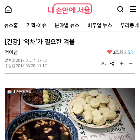
본
페
내
문
이
내
손
검
메
바
지
손
안
색
뉴
로
상
안
주
에
창
전
가
단
에
뉴스홈
기획·이슈
분야별 뉴스
비주얼 뉴스
우리동네
요
서
열
체
기
으
서
서
울
기
보
로
울
비
기
이
-
[건강] ‘약차'가 필요한 겨울
스
동
서
바
울
좋
정이안
2
조회
2,581
로
시
아
가
대
발행일
2018.01.17. 18:02
요
기
페
S
글
글
표
수정일
2018.03.20. 17:17
이
N
자
자
소
지
S
크
크
통
U
공
기
기
포
R
유
크
작
털
L
하
게
게
복
기
변
변
사
경
경
하
하
기
기