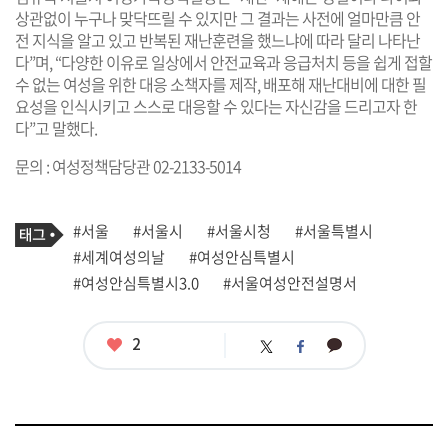
상관없이 누구나 맞닥뜨릴 수 있지만 그 결과는 사전에 얼마만큼 안
전 지식을 알고 있고 반복된 재난훈련을 했느냐에 따라 달리 나타난
다”며, “다양한 이유로 일상에서 안전교육과 응급처치 등을 쉽게 접할
수 없는 여성을 위한 대응 소책자를 제작, 배포해 재난대비에 대한 필
요성을 인식시키고 스스로 대응할 수 있다는 자신감을 드리고자 한
다”고 말했다.
문의 : 여성정책담당관 02-2133-5014
기
태
#서울
#서울시
#서울시청
#서울특별시
사
그
관
#세계여성의날
#여성안심특별시
련
#여성안심특별시3.0
#서울여성안전설명서
태
그
좋
2
카
트
페
아
카
위
이
요
오
터
스
톡
북