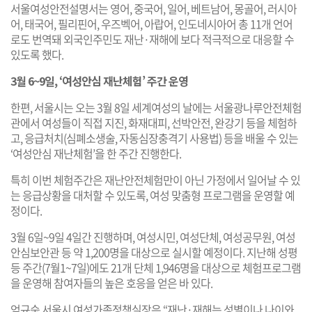
서울여성안전설명서는 영어, 중국어, 일어, 베트남어, 몽골어, 러시아
어, 태국어, 필리핀어, 우즈벡어, 아랍어, 인도네시아어 총 11개 언어
로도 번역돼 외국인주민도 재난·재해에 보다 적극적으로 대응할 수
있도록 했다.
3월 6~9일, ‘여성안심 재난체험’ 주간 운영
한편, 서울시는 오는 3월 8일 세계여성의 날에는 서울광나루안전체험
관에서 여성들이 직접 지진, 화재대피, 선박안전, 완강기 등을 체험하
고, 응급처치(심폐소생술, 자동심장충격기 사용법) 등을 배울 수 있는
‘여성안심 재난체험’을 한 주간 진행한다.
특히 이번 체험주간은 재난안전체험만이 아닌 가정에서 일어날 수 있
는 응급상황을 대처할 수 있도록, 여성 맞춤형 프로그램을 운영할 예
정이다.
3월 6일~9일 4일간 진행하며, 여성시민, 여성단체, 여성공무원, 여성
안심보안관 등 약 1,200명을 대상으로 실시할 예정이다. 지난해 성평
등 주간(7월1~7일)에도 21개 단체 1,946명을 대상으로 체험프로그램
을 운영해 참여자들의 높은 호응을 얻은 바 있다.
엄규숙 서울시 여성가족정책실장은 “재난·재해는 성별이나 나이와