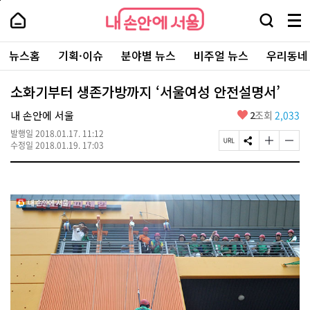
본
페
내
문
이
내
손
검
메
바
지
손
안
색
뉴
로
상
안
주
에
창
전
가
단
에
뉴스홈
기획·이슈
분야별 뉴스
비주얼 뉴스
우리동네
요
서
열
체
기
으
서
서
울
기
보
로
울
비
기
이
-
소화기부터 생존가방까지 ‘서울여성 안전설명서’
스
동
서
바
울
좋
내 손안에 서울
2
조회
2,033
로
시
아
가
대
발행일
2018.01.17. 11:12
요
기
페
S
글
글
표
수정일
2018.01.19. 17:03
이
N
자
자
소
지
S
크
크
통
U
공
기
기
포
R
유
크
작
털
L
하
게
게
복
기
변
변
사
경
경
하
하
기
기