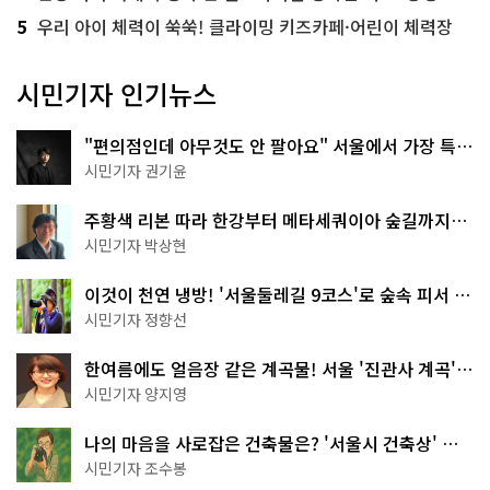
5
우리 아이 체력이 쑥쑥! 클라이밍 키즈카페·어린이 체력장
시민기자 인기뉴스
"편의점인데 아무것도 안 팔아요" 서울에서 가장 특별
한 편의점의 정체
시민기자 권기윤
주황색 리본 따라 한강부터 메타세쿼이아 숲길까지…
서울둘레길 15코스
시민기자 박상현
이것이 천연 냉방! '서울둘레길 9코스'로 숲속 피서 떠
나볼까
시민기자 정향선
한여름에도 얼음장 같은 계곡물! 서울 '진관사 계곡'이
천국이네~
시민기자 양지영
나의 마음을 사로잡은 건축물은? '서울시 건축상' 수
상작 공개!
시민기자 조수봉