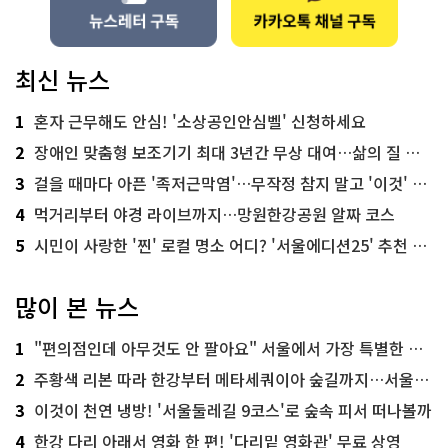
최신 뉴스
1
혼자 근무해도 안심! '소상공인안심벨' 신청하세요
2
장애인 맞춤형 보조기기 최대 3년간 무상 대여…삶의 질 높인다
3
걸을 때마다 아픈 '족저근막염'…무작정 참지 말고 '이것' 해보세요!
4
먹거리부터 야경 라이브까지…망원한강공원 알짜 코스
5
시민이 사랑한 '찐' 로컬 명소 어디? '서울에디션25' 추천 코스
많이 본 뉴스
1
"편의점인데 아무것도 안 팔아요" 서울에서 가장 특별한 편의점의 정체
2
주황색 리본 따라 한강부터 메타세쿼이아 숲길까지…서울둘레길 15코스
3
이것이 천연 냉방! '서울둘레길 9코스'로 숲속 피서 떠나볼까
4
한강 다리 아래서 영화 한 편! '다리밑 영화관' 무료 상영