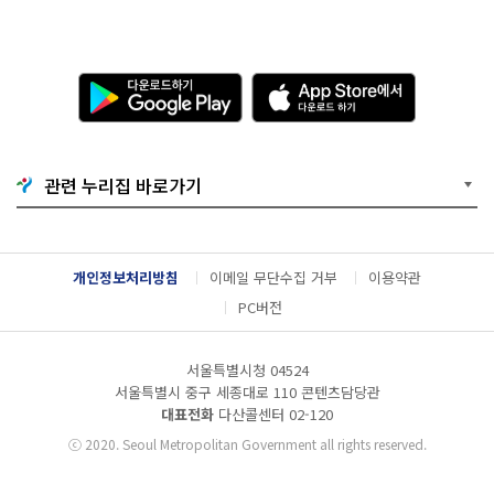
다
A
운
p
로
p
드
S
하
t
기
o
관련 누리집 바로가기
G
r
o
e
o
에
g
서
l
다
개인정보처리방침
이메일 무단수집 거부
이용약관
e
운
P
로
PC버전
l
드
a
하
y
기
서울특별시청 04524
서울특별시 중구 세종대로 110 콘텐츠담당관
대표전화
다산콜센터
02-120
ⓒ
2020. Seoul Metropolitan Government all rights reserved.