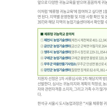
앞으로 다양한 귀농교육을 받으며 꼼꼼하게 귀농
이처럼 ‘체류형 귀농교육’에 참여하고 싶다면 1
면 된다. 지역별 운영현황 및 지원 사항 확인 
397)와 해당 지역의 농업기술센터에서 확인할 수
■ 체류형 귀농학교 문의처
①
제천시 농업기술센터
(제천시 제천북로 401-12, 043-
②
금산군 농업기술센터
(금산군 군북면 어필각로 264-18
③
영주시 농업기술센터
(영주시 창진로 229-31, 054-6
④
구례군 농업기술센터
(구례군 용방면 용방로 320, 06
⑤
무주군 마을만들기사업소
(무주군 안성면 봉산로 41-3
⑥
강진군 농업기술센터
(칠량면 장계로 82-8 외, 061-4
지원자 선정은 1차 서류심사와 2차 해당지역 
선발한다. 심사는 귀농의지와 계획의 적정성, 
자와 관련자격증 소지자, 그리고 가족 수가 많
다.
한석규 서울시 도시농업과장은 “‘서울 체류형 