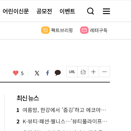
어린이신문
공모전
이벤트
검
메
색
뉴
창
전
열
체
팩트브리핑
레터구독
기
보
기
카
좋
트
페
5
페
인
글
글
카
위
이
아
이
쇄
자
자
오
터
스
요
지
하
크
크
톡
북
U
기
기
기
R
새
크
작
L
창
게
게
최신 뉴스
복
열
변
변
사
림
경
경
하
하
1
여름밤, 한강에서 '줍깅'하고 에코마일리지도 줍줍!
기
기
2
K-뷰티·패션·웰니스…'뷰티풀라이프인서울' 6일부터 사전 예약