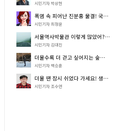
시민기자 박상현
폭염 속 피어난 진분홍 물결! 국립중앙박물관 배롱나무 명소
시민기자 최정윤
서울역사박물관 이렇게 많았어? 주말마다 한 곳씩 떠나는 역사 산책
시민기자 김대진
더울수록 더 걷고 싶어지는 숲길! 서울둘레길 '아차산 코스'
시민기자 백승훈
더울 땐 잠시 쉬었다 가세요! 생수 냉장고부터 해피소·무더위쉼터까지
시민기자 조수연