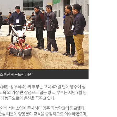
`소백산 귀농드림타운`
48)·황우석(49)씨 부부는 교육 4개월 만에 영주에 정
육’의 가장 큰 장점으로 꼽는 황 씨 부부는 지난 7월 영
 사과농군으로의 변신을 꿈꾸고 있다.
서 외식 서비스업에 종사하다 영주 귀농학교에 입교했다.
관심 때문에 양봉분야 교육을 중점적으로 이수하였으며,