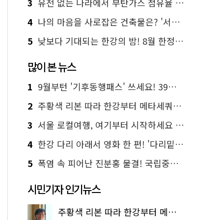
3
유전 없는 나라에서 부탄가스 점유율 1위 가능? Yes, I 'CAN'
4
나의 마음을 사로잡은 건축물은? '서울시 건축상' 수상작 공개!
5
낮보다 기대되는 한강의 밤! 8월 한정 무료 '한강 밤핑' 예약은?
많이 본 뉴스
1
9월부턴 '기후동행패스' 쓰세요! 39세까지 청년 혜택
2
주황색 리본 따라 한강부터 메타세쿼이아 숲길까지…서울둘레길 15코스
3
서울 로컬여행, 여기부터 시작하세요 '서울에디션25'
4
한강 다리 아래서 영화 한 편! '다리밑 영화관' 무료 상영
5
폭염 속 피어난 진분홍 물결! 국립중앙박물관 배롱나무 명소
시민기자 인기뉴스
주황색 리본 따라 한강부터 메타세쿼이아 숲길까지…서울둘레길 15코스