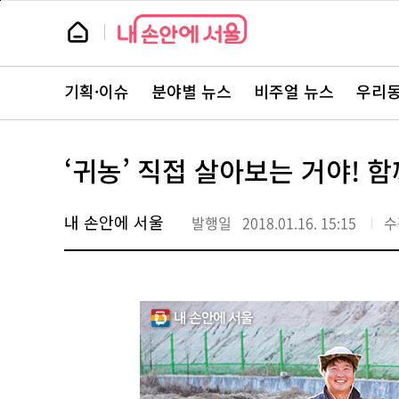
본
페
문
이
뉴
바
지
스
로
상
룸
가
단
뉴
기
으
스
로
기획·이슈
분야별 뉴스
비주얼 뉴스
우리동
주
이
요
동
서
비
스
‘귀농’ 직접 살아보는 거야! 함
바
로
가
기
내 손안에 서울
발행일
2018.01.16. 15:15
수