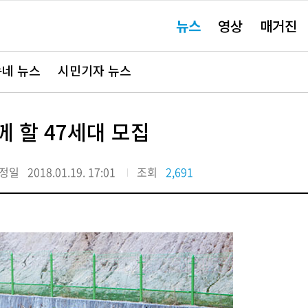
주
뉴스
영상
매거진
요
서
비
스
바
네 뉴스
시민기자 뉴스
로
가
기"
께 할 47세대 모집
정일
2018.01.19. 17:01
조회
2,691