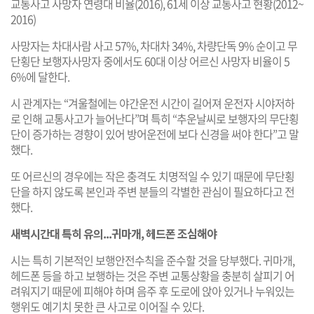
교통사고 사망자 연령대 비율(2016), 61세 이상 교통사고 현황(2012~
2016)
사망자는 차대사람 사고 57%, 차대차 34%, 차량단독 9% 순이고 무
단횡단 보행자사망자 중에서도 60대 이상 어르신 사망자 비율이 5
6%에 달한다.
시 관계자는 “겨울철에는 야간운전 시간이 길어져 운전자 시야저하
로 인해 교통사고가 늘어난다”며 특히 “추운날씨로 보행자의 무단횡
단이 증가하는 경향이 있어 방어운전에 보다 신경을 써야 한다”고 말
했다.
또 어르신의 경우에는 작은 충격도 치명적일 수 있기 때문에 무단횡
단을 하지 않도록 본인과 주변 분들의 각별한 관심이 필요하다고 전
했다.
새벽시간대 특히 유의...귀마개, 헤드폰 조심해야
시는 특히 기본적인 보행안전수칙을 준수할 것을 당부했다. 귀마개,
헤드폰 등을 하고 보행하는 것은 주변 교통상황을 충분히 살피기 어
려워지기 때문에 피해야 하며 음주 후 도로에 앉아 있거나 누워있는
행위도 예기치 못한 큰 사고로 이어질 수 있다.