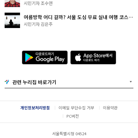
·무더위쉼터까지
시민기자 조수연
여름방학 어디 갈까? 서울 도심 무료 실내 여행 코스
추천
시민기자 김은주
다
A
운
p
로
p
드
S
하
t
기
o
관련 누리집 바로가기
G
r
o
e
o
에
g
서
l
다
개인정보처리방침
이메일 무단수집 거부
이용약관
e
운
P
로
PC버전
l
드
a
하
y
기
서울특별시청 04524