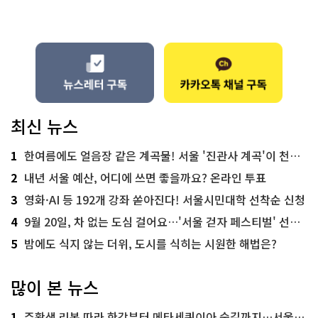
최신 뉴스
1
한여름에도 얼음장 같은 계곡물! 서울 '진관사 계곡'이 천국이네~
2
내년 서울 예산, 어디에 쓰면 좋을까요? 온라인 투표
3
영화·AI 등 192개 강좌 쏟아진다! 서울시민대학 선착순 신청
4
9월 20일, 차 없는 도심 걸어요…'서울 걷자 페스티벌' 선착순 5천명
5
밤에도 식지 않는 더위, 도시를 식히는 시원한 해법은?
많이 본 뉴스
1
주황색 리본 따라 한강부터 메타세쿼이아 숲길까지…서울둘레길 15코스