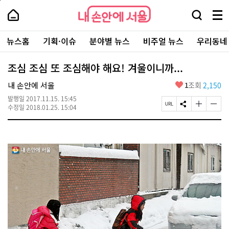
본
페
내
문
이
내
손
검
메
바
지
손
안
색
뉴
로
상
안
주
에
창
전
가
단
에
뉴스홈
기획·이슈
분야별 뉴스
비주얼 뉴스
우리동네
요
서
열
체
기
으
서
서
울
기
보
로
울
비
기
이
-
조심 조심 또 조심해야 해요! 겨울이니까...
스
동
서
바
울
좋
내 손안에 서울
1
조회
2,150
로
시
아
가
대
발행일
2017.11.15. 15:45
요
기
페
S
글
글
표
수정일
2018.01.25. 15:04
이
N
자
자
소
지
S
크
크
통
U
공
기
기
포
R
유
크
작
털
L
하
게
게
복
기
변
변
사
경
경
하
하
기
기