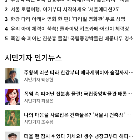
2
서울 로컬여행, 여기부터 시작하세요 '서울에디션25'
3
한강 다리 아래서 영화 한 편! '다리밑 영화관' 무료 상영
4
우리 아이 체력이 쑥쑥! 클라이밍 키즈카페·어린이 체력장
5
폭염 속 피어난 진분홍 물결! 국립중앙박물관 배롱나무 명소
시민기자 인기뉴스
주황색 리본 따라 한강부터 메타세쿼이아 숲길까지…
서울둘레길 15코스
시민기자 박상현
폭염 속 피어난 진분홍 물결! 국립중앙박물관 배롱나
무 명소
시민기자 최정윤
나의 마음을 사로잡은 건축물은? '서울시 건축상' 수
상작 공개!
시민기자 조수봉
더울 땐 잠시 쉬었다 가세요! 생수 냉장고부터 해피소