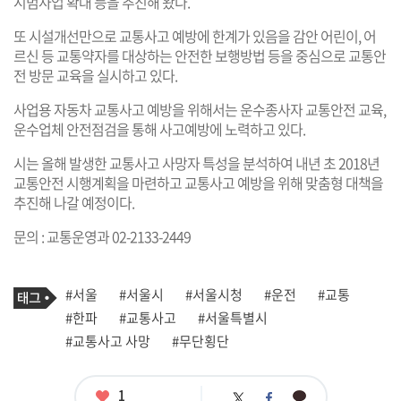
시범사업 확대 등을 추진해 왔다.
또 시설개선만으로 교통사고 예방에 한계가 있음을 감안 어린이, 어
르신 등 교통약자를 대상하는 안전한 보행방법 등을 중심으로 교통안
전 방문 교육을 실시하고 있다.
사업용 자동차 교통사고 예방을 위해서는 운수종사자 교통안전 교육,
운수업체 안전점검을 통해 사고예방에 노력하고 있다.
시는 올해 발생한 교통사고 사망자 특성을 분석하여 내년 초 2018년
교통안전 시행계획을 마련하고 교통사고 예방을 위해 맞춤형 대책을
추진해 나갈 예정이다.
문의 : 교통운영과 02-2133-2449
기
태
#서울
#서울시
#서울시청
#운전
#교통
사
그
관
#한파
#교통사고
#서울특별시
련
#교통사고 사망
#무단횡단
태
그
좋
1
카
트
페