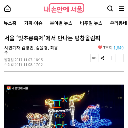
본
페
내
문
이
내
손
검
메
바
지
손
안
색
뉴
로
상
안
주
에
창
전
가
단
에
뉴스홈
기획·이슈
분야별 뉴스
비주얼 뉴스
우리동네
요
서
열
체
기
으
서
서
울
기
보
로
울
비
기
이
-
서울 ‘빛초롱축제’에서 만나는 평창올림픽
스
동
서
바
울
좋
시민기자 김경민, 김윤경, 최용
7
조회
1,649
로
시
아
수
가
대
요
기
페
S
글
글
표
발행일
2017.11.07. 18:15
이
N
자
자
소
수정일
2017.11.08. 17:12
지
S
크
크
통
U
공
기
기
포
R
유
크
작
털
L
하
게
게
복
기
변
변
사
경
경
하
하
기
기