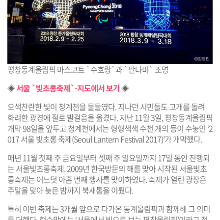
평창동계올림픽 마스코트 `수호랑`과 `반다비` 조명
◈
서울 `빛초롱축제`-지도에서 보기
◈
오색찬란한 빛이 청계천을 물들였다. 지나던 시민들도 고개를 돌려
화려한 광경에 절로 발걸음을 옮겼다. 지난 11월 3일, 평창동계올림픽
개막 98일을 앞두고 청계천에서는 형형색색 수천 개의 등이 수놓인 ‘2
017 서울 빛초롱 축제(Seoul Lantern Festival 2017)’가 개막했다.
매년 11월 첫째 주 금요일부터 셋째 주 일요일까지 17일 동안 진행되
는 서울빛초롱축제. 2009년 한국방문의 해를 맞아 시작된 서울빛초
롱축제는 어느덧 아홉 번째 행사를 맞이하였다. 축제가 열린 광장은
주말을 맞아 늦은 밤까지 북새통을 이뤘다.
특히 이번 축제는 3개월 앞으로 다가온 동계올림픽과 함께해 그 의미
를 더했다. 현수막에는 ‘서울에서 빛으로 보는 평창올림픽’이라고 적