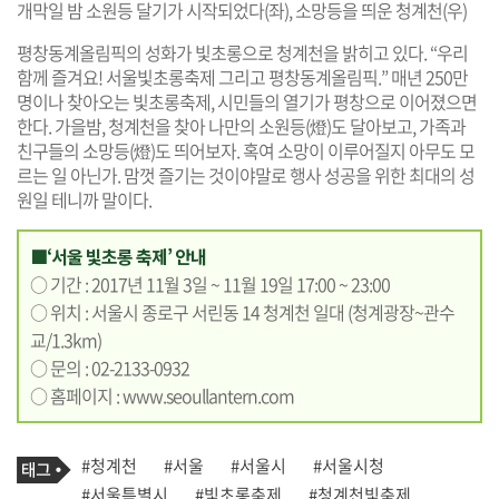
개막일 밤 소원등 달기가 시작되었다(좌), 소망등을 띄운 청계천(우)
평창동계올림픽의 성화가 빛초롱으로 청계천을 밝히고 있다. “우리
함께 즐겨요! 서울빛초롱축제 그리고 평창동계올림픽.” 매년 250만
명이나 찾아오는 빛초롱축제, 시민들의 열기가 평창으로 이어졌으면
한다. 가을밤, 청계천을 찾아 나만의 소원등(燈)도 달아보고, 가족과
친구들의 소망등(燈)도 띄어보자. 혹여 소망이 이루어질지 아무도 모
르는 일 아닌가. 맘껏 즐기는 것이야말로 행사 성공을 위한 최대의 성
원일 테니까 말이다.
■‘서울 빛초롱 축제’ 안내
○ 기간 : 2017년 11월 3일 ~ 11월 19일 17:00 ~ 23:00
○ 위치 : 서울시 종로구 서린동 14 청계천 일대 (청계광장~관수
교/1.3km)
○ 문의 : 02-2133-0932
○ 홈페이지 :
www.seoullantern.com
기
태
#청계천
#서울
#서울시
#서울시청
사
그
관
#서울특별시
#빛초롱축제
#청계천빛축제