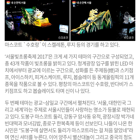
마스코트 `수호랑`이 스켈레톤, 루지 등의 경기를 하고 있다.
‘서울빛초롱축제 2017’은 크게 세 가지 테마의 구간으로 구성되었고,
총 43개 작품이 빛초롱을 밝히고 있다. 청계광장 입구를 밝힌 LED 아
치에서부터 광교에 이르는 구간으로, 성화를 든 주제등(燈)과 스키점
프, 아이스하키, 피겨스케이트, 루지, 봅슬레이 등 동계올림픽의 11개
종목을 작품으로 볼 수 있다. 평창의 마스코트인 수호랑, 반다비가 스
키점프도 하고 봅슬레이도 타며 신이 나 있다.
두 번째 테마는 광교~삼일교 구간에서 펼쳐진다. ‘서울, 대한민국 그
리고 세계’라는 주제로 서울시민들이 사랑하는 명소가 등불로 재현되
고 있다. 도봉구 마스코트 둘리, 강동구 암사동 유적, 광장시장 박가네
빈대떡과 모녀김밥, 종로구 한복축제 등이 선보인다. 나들이 나온 한
시민은 “도봉구에 살면서도 둘리가 마스코트라는 걸 처음 알았네”라
며 연신 셔터를 누른다. 이어 양주시 별산대놀이 그리고 중국의 청도