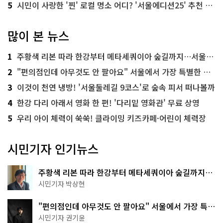
5
시민이 사랑한 '찐' 로컬 명소 어디? '서울에디션25' 추천 코스
많이 본 뉴스
1
주황색 리본 따라 한강부터 메타세쿼이아 숲길까지…서울둘레길 15코스
2
"편의점인데 아무것도 안 팔아요" 서울에서 가장 특별한 편의점의 정체
3
이것이 천연 냉방! '서울둘레길 9코스'로 숲속 피서 떠나볼까
4
한강 다리 아래서 영화 한 편! '다리밑 영화관' 무료 상영
5
우리 아이 체력이 쑥쑥! 클라이밍 키즈카페·어린이 체력장
시민기자 인기뉴스
주황색 리본 따라 한강부터 메타세쿼이아 숲길까지…
서울둘레길 15코스
시민기자 박상현
"편의점인데 아무것도 안 팔아요" 서울에서 가장 특별
한 편의점의 정체
시민기자 권기윤