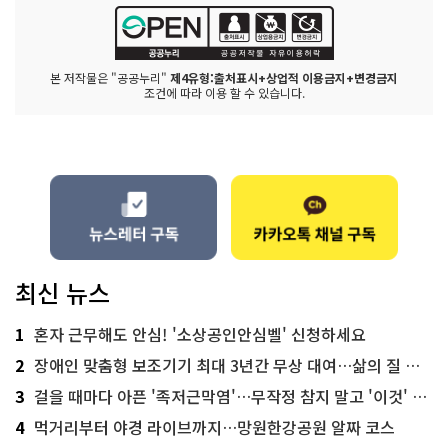
본 저작물은 "공공누리"
제4유형:출처표시+상업적 이용금지+변경금지
조건에 따라 이용 할 수 있습니다.
최신 뉴스
1
혼자 근무해도 안심! '소상공인안심벨' 신청하세요
2
장애인 맞춤형 보조기기 최대 3년간 무상 대여…삶의 질 높인다
3
걸을 때마다 아픈 '족저근막염'…무작정 참지 말고 '이것' 해보세요!
4
먹거리부터 야경 라이브까지…망원한강공원 알짜 코스