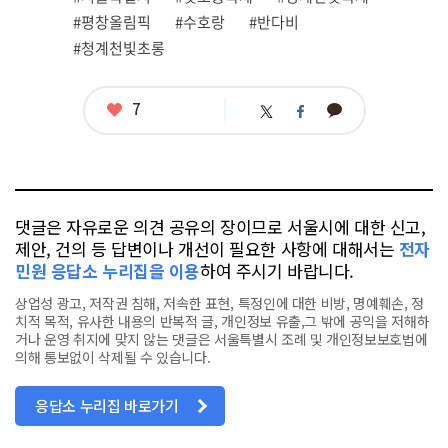
련
#평창올림픽
#수호랑
#반다비
태
그
#청계천빛초롱
좋
7
카
트
페
아
카
위
이
요
오
터
스
톡
북
댓글은 자유로운 의견 공유의 장이므로 서울시에 대한 신고,
제안, 건의 등 답변이나 개선이 필요한 사항에 대해서는
전자
민원 응답소 누리집을 이용
하여 주시기 바랍니다.
상업성 광고, 저작권 침해, 저속한 표현, 특정인에 대한 비방, 명예훼손, 정
치적 목적, 유사한 내용의 반복적 글, 개인정보 유출,그 밖에 공익을 저해하
거나 운영 취지에 맞지 않는 댓글은 서울특별시 조례 및 개인정보보호법에
의해 통보없이 삭제될 수 있습니다.
응답소 누리집 바로가기