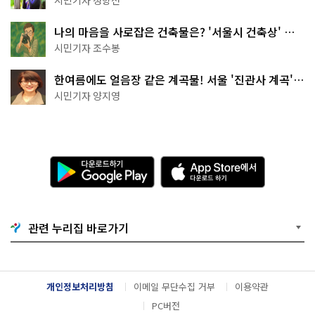
나의 마음을 사로잡은 건축물은? '서울시 건축상' 수
상작 공개!
시민기자 조수봉
한여름에도 얼음장 같은 계곡물! 서울 '진관사 계곡'이
천국이네~
시민기자 양지영
다
A
운
p
로
p
드
S
하
t
기
o
관련 누리집 바로가기
G
r
o
e
o
에
g
서
l
다
개인정보처리방침
이메일 무단수집 거부
이용약관
e
운
P
로
PC버전