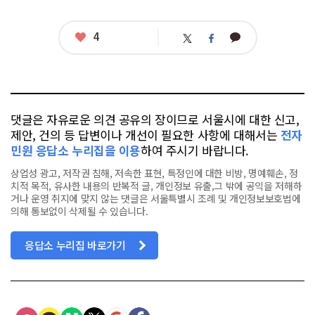
그
좋
4
카
트
페
아
카
위
이
요
오
터
스
톡
북
댓글은 자유로운 의견 공유의 장이므로 서울시에 대한 신고,
제안, 건의 등 답변이나 개선이 필요한 사항에 대해서는
전자
민원 응답소 누리집을 이용
하여 주시기 바랍니다.
상업성 광고, 저작권 침해, 저속한 표현, 특정인에 대한 비방, 명예훼손, 정
치적 목적, 유사한 내용의 반복적 글, 개인정보 유출,그 밖에 공익을 저해하
거나 운영 취지에 맞지 않는 댓글은 서울특별시 조례 및 개인정보보호법에
의해 통보없이 삭제될 수 있습니다.
응답소 누리집 바로가기