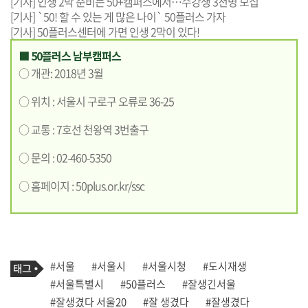
[기사] 인생 2막 준비는 50+캠퍼스에서…수강생 3천명 모집
[기사] `50! 할 수 있는 게 많은 나이` 50플러스 가자
[기사] 50플러스센터에 가면 인생 2막이 있다!
■ 50플러스 남부캠퍼스
○ 개관: 2018년 3월
○ 위치 : 서울시 구로구 오류로 36-25
○ 교통 : 7호선 천왕역 3번출구
○ 문의 : 02-460-5350
○ 홈페이지 :
50plus.or.kr/ssc
기
태
#서울
#서울시
#서울시청
#도시재생
사
그
관
#서울특별시
#50플러스
#잘생긴서울
련
#잘생겼다 서울20
#잘 생겼다
#잘생겼다
태