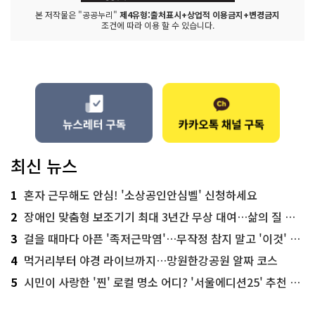
본 저작물은 "공공누리"
제4유형:출처표시+상업적 이용금지+변경금지
조건에 따라 이용 할 수 있습니다.
최신 뉴스
1
혼자 근무해도 안심! '소상공인안심벨' 신청하세요
2
장애인 맞춤형 보조기기 최대 3년간 무상 대여…삶의 질 높인다
3
걸을 때마다 아픈 '족저근막염'…무작정 참지 말고 '이것' 해보세요!
4
먹거리부터 야경 라이브까지…망원한강공원 알짜 코스
5
시민이 사랑한 '찐' 로컬 명소 어디? '서울에디션25' 추천 코스