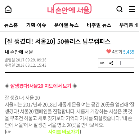
본
페
내
문
이
내
손
검
메
바
지
손
안
색
뉴
로
상
안
주
에
창
전
가
단
에
뉴스홈
기획·이슈
분야별 뉴스
비주얼 뉴스
우리동네
요
서
열
체
기
으
서
서
울
기
보
로
울
비
기
이
-
[잘 생겼다! 서울20] 50플러스 남부캠퍼스
스
동
서
바
울
좋
내 손안에 서울
4
조회
5,455
로
시
아
가
대
발행일
2017.09.29. 09:26
요
기
페
S
글
글
표
수정일
2018.03.12. 15:43
이
N
자
자
소
지
S
크
크
통
U
공
기
기
포
◈
잘생겼다!서울20-지도에서 보기
◈
R
유
크
작
털
L
하
게
게
복
기
변
변
잘 생겼다! 서울 20
사
경
경
서울시는 2017년과 2018년 새롭게 문을 여는 공간 20곳을 엄선해 ‘잘
하
하
생겼다! 서울20'캠페인을 진행합니다. 새롭게 개장하는 시설은 옛 것
기
기
을 무조건 허물고 새로 짓기보다 기억과 가치를 되살렸습니다. ‘내 손
안에 서울’에서 잘생긴 서울 명소 20곳을 만나보세요.
(☞
잘 생겼다! 서울 20
사이트 바로가기
)