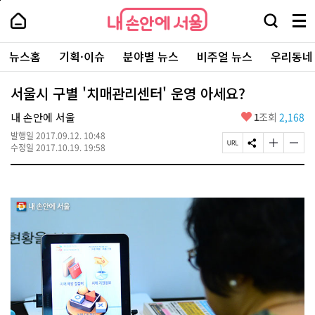
본
페
내
문
이
내
손
검
메
바
지
손
안
색
뉴
로
상
안
주
에
창
전
가
단
에
뉴스홈
기획·이슈
분야별 뉴스
비주얼 뉴스
우리동네
요
서
열
체
기
으
서
서
울
기
보
로
울
비
기
이
-
서울시 구별 '치매관리센터' 운영 아세요?
스
동
서
바
울
좋
내 손안에 서울
1
조회
2,168
로
시
아
가
대
발행일
2017.09.12. 10:48
요
기
페
S
글
글
표
수정일
2017.10.19. 19:58
이
N
자
자
소
지
S
크
크
통
U
공
기
기
포
R
유
크
작
털
L
하
게
게
복
기
변
변
사
경
경
하
하
기
기