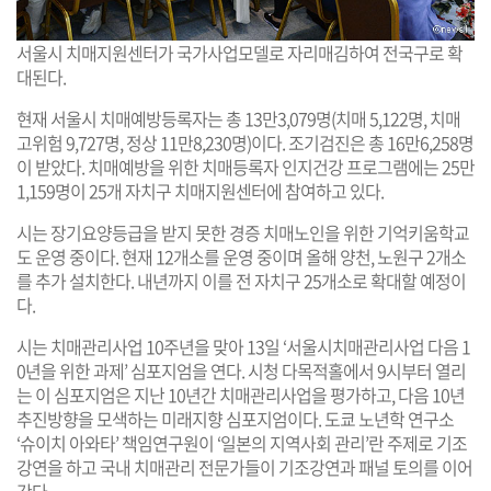
서울시 치매지원센터가 국가사업모델로 자리매김하여 전국구로 확
대된다.
현재 서울시 치매예방등록자는 총 13만3,079명(치매 5,122명, 치매
고위험 9,727명, 정상 11만8,230명)이다. 조기검진은 총 16만6,258명
이 받았다. 치매예방을 위한 치매등록자 인지건강 프로그램에는 25만
1,159명이 25개 자치구 치매지원센터에 참여하고 있다.
시는 장기요양등급을 받지 못한 경증 치매노인을 위한 기억키움학교
도 운영 중이다. 현재 12개소를 운영 중이며 올해 양천, 노원구 2개소
를 추가 설치한다. 내년까지 이를 전 자치구 25개소로 확대할 예정이
다.
시는 치매관리사업 10주년을 맞아 13일 ‘서울시치매관리사업 다음 1
0년을 위한 과제’ 심포지엄을 연다. 시청 다목적홀에서 9시부터 열리
는 이 심포지엄은 지난 10년간 치매관리사업을 평가하고, 다음 10년
추진방향을 모색하는 미래지향 심포지엄이다. 도쿄 노년학 연구소
‘슈이치 아와타’ 책임연구원이 ‘일본의 지역사회 관리’란 주제로 기조
강연을 하고 국내 치매관리 전문가들이 기조강연과 패널 토의를 이어
간다.