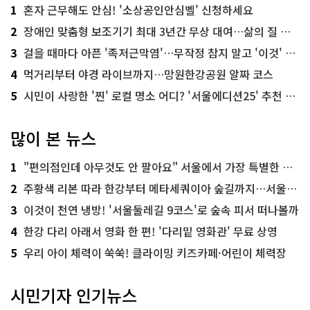
1
혼자 근무해도 안심! '소상공인안심벨' 신청하세요
2
장애인 맞춤형 보조기기 최대 3년간 무상 대여…삶의 질 높인다
3
걸을 때마다 아픈 '족저근막염'…무작정 참지 말고 '이것' 해보세요!
4
먹거리부터 야경 라이브까지…망원한강공원 알짜 코스
5
시민이 사랑한 '찐' 로컬 명소 어디? '서울에디션25' 추천 코스
많이 본 뉴스
1
"편의점인데 아무것도 안 팔아요" 서울에서 가장 특별한 편의점의 정체
2
주황색 리본 따라 한강부터 메타세쿼이아 숲길까지…서울둘레길 15코스
3
이것이 천연 냉방! '서울둘레길 9코스'로 숲속 피서 떠나볼까
4
한강 다리 아래서 영화 한 편! '다리밑 영화관' 무료 상영
5
우리 아이 체력이 쑥쑥! 클라이밍 키즈카페·어린이 체력장
시민기자 인기뉴스