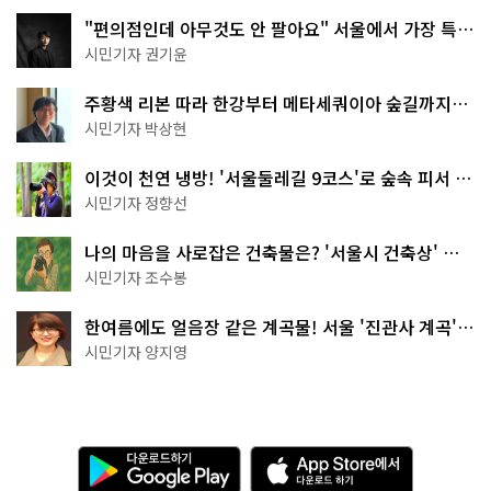
"편의점인데 아무것도 안 팔아요" 서울에서 가장 특별
한 편의점의 정체
시민기자 권기윤
주황색 리본 따라 한강부터 메타세쿼이아 숲길까지…
서울둘레길 15코스
시민기자 박상현
이것이 천연 냉방! '서울둘레길 9코스'로 숲속 피서 떠
나볼까
시민기자 정향선
나의 마음을 사로잡은 건축물은? '서울시 건축상' 수
상작 공개!
시민기자 조수봉
한여름에도 얼음장 같은 계곡물! 서울 '진관사 계곡'이
천국이네~
시민기자 양지영
다
A
운
p