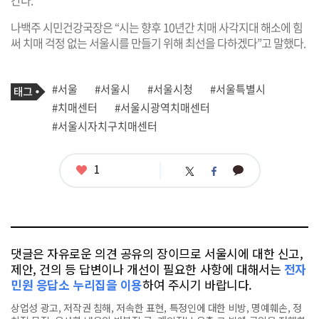
나백주 시민건강국장은 “시는 향후 10년간 치매 사각지대 해소에 힘
써 치매 걱정 없는 서울시를 만들기 위해 최선을 다하겠다”고 말했다.
기
태
#서울
#서울시
#서울시청
#서울특별시
사
그
관
#치매센터
#서울시광역치매센터
련
#서울시자치구치매센터
태
그
좋
1
카
트
페
아
카
위
이
요
오
터
스
톡
북
댓글은 자유로운 의견 공유의 장이므로 서울시에 대한 신고,
제안, 건의 등 답변이나 개선이 필요한 사항에 대해서는
전자
민원 응답소 누리집을 이용
하여 주시기 바랍니다.
상업성 광고, 저작권 침해, 저속한 표현, 특정인에 대한 비방, 명예훼손, 정