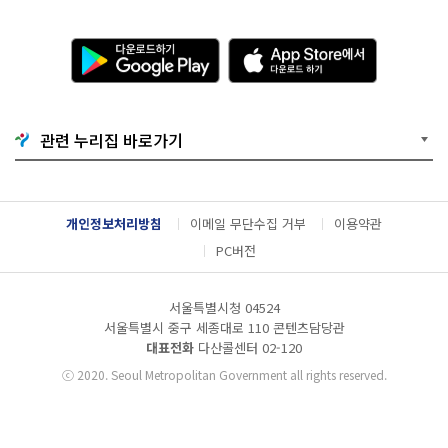
다
A
운
p
로
p
드
S
하
t
기
o
관련 누리집 바로가기
G
r
o
e
o
에
g
서
l
다
개인정보처리방침
이메일 무단수집 거부
이용약관
e
운
P
로
PC버전
l
드
a
하
y
기
서울특별시청 04524
서울특별시 중구 세종대로 110 콘텐츠담당관
대표전화
다산콜센터
02-120
ⓒ
2020. Seoul Metropolitan Government all rights reserved.