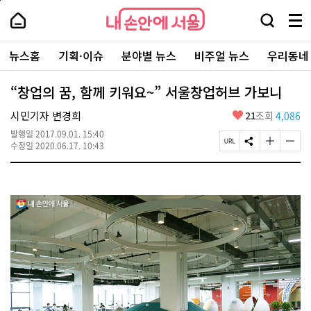
본
페
내
문
이
내
손
검
메
바
지
손
안
색
뉴
로
상
안
주
에
창
전
가
단
에
뉴스홈
기획·이슈
분야별 뉴스
비주얼 뉴스
우리동네
요
서
열
체
기
으
서
서
울
기
보
로
울
비
기
이
-
“창업의 꿈, 함께 키워요~” 서울창업허브 가보니
스
동
서
바
울
좋
시민기자 변경희
21
조회
4,086
로
시
아
가
대
발행일
2017.09.01. 15:40
요
기
페
S
글
글
표
수정일
2020.06.17. 10:43
이
N
자
자
소
지
S
크
크
통
U
공
기
기
포
R
유
크
작
털
L
하
게
게
복
기
변
변
사
경
경
하
하
기
기