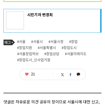
기
시민기자 변경희
사
작
성
자
프
로
기
필
태
#서울
#서울시
#서울시청
#창업
사
그
관
#창업지원
#서울특별시
#창업도시
련
#서울창업허브
#창업상담
#서울미래지도
태
그
#창업도시_신사업거점
좋
21
카
트
페
아
카
위
이
요
오
터
스
톡
북
댓글은 자유로운 의견 공유의 장이므로 서울시에 대한 신고,