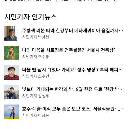
시민기자 인기뉴스
주황색 리본 따라 한강부터 메타세쿼이아 숲길까지…
서울둘레길 15코스
시민기자 박상현
나의 마음을 사로잡은 건축물은? '서울시 건축상' 수
상작 공개!
시민기자 조수봉
더울 땐 잠시 쉬었다 가세요! 생수 냉장고부터 해피소
·무더위쉼터까지
시민기자 조수연
낮보다 기대되는 한강의 밤! 8월 한정 무료 '한강 밤
핑' 예약은?
시민기자 김성무
호수·예술·미식 모두 품은 도보 코스! 서울식물원~LG
아트센터~마곡테라스거리
시민기자 이상돈