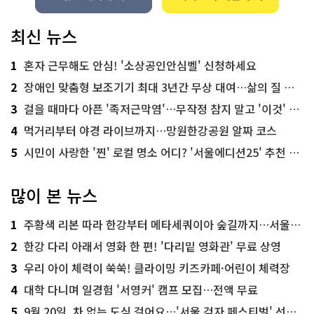
최신 뉴스
1
혼자 근무해도 안심! '소상공인안심벨' 신청하세요
2
장애인 맞춤형 보조기기 최대 3년간 무상 대여…삶의 질 높인다
3
걸을 때마다 아픈 '족저근막염'…무작정 참지 말고 '이것' 해보세요!
4
먹거리부터 야경 라이브까지…망원한강공원 알짜 코스
5
시민이 사랑한 '찐' 로컬 명소 어디? '서울에디션25' 추천 코스
많이 본 뉴스
1
주황색 리본 따라 한강부터 메타세쿼이아 숲길까지…서울둘레길 15코스
2
한강 다리 아래서 영화 한 편! '다리밑 영화관' 무료 상영
3
우리 아이 체력이 쑥쑥! 클라이밍 키즈카페·어린이 체력장
4
대학 다니며 일경험 '서영커' 캠프 모집…전액 무료
5
9월 20일, 차 없는 도심 걸어요…'서울 걷자 페스티벌' 선착순 5천명