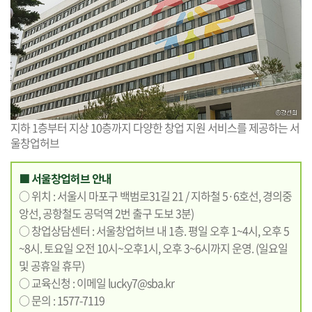
지하 1층부터 지상 10층까지 다양한 창업 지원 서비스를 제공하는 서
울창업허브
■ 서울창업허브 안내
○ 위치 : 서울시 마포구 백범로31길 21 / 지하철 5·6호선, 경의중
앙선, 공항철도 공덕역 2번 출구 도보 3분)
○ 창업상담센터 : 서울창업허브 내 1층. 평일 오후 1~4시, 오후 5
~8시. 토요일 오전 10시~오후1시, 오후 3~6시까지 운영. (일요일
및 공휴일 휴무)
○ 교육신청 : 이메일
lucky7@sba.kr
○ 문의 : 1577-7119