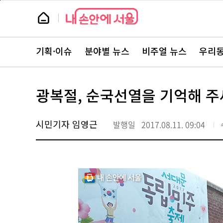
본
페
문
이
뉴
바
지
스
로
상
룸
가
단
뉴
기
으
스
로
기획·이슈
분야별 뉴스
비주얼 뉴스
우리동
주
이
요
동
서
비
스
광복절, 순국선열을 기억해 주
바
로
가
기
시민기자 임영근
발행일
2017.08.11. 09:04