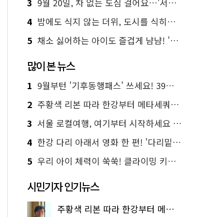
3
9월 20일, 차 없는 도심 걸어요…'서울 걷자 페스티벌' 선착순 5천명
4
밤에도 식지 않는 더위, 도시를 식히는 시원한 해법은?
5
채소 싫어하는 아이도 즐겁게 냠냠! '찾아가는 서울시 식생활 교육' 현장
많이 본 뉴스
1
9월부턴 '기후동행패스' 쓰세요! 39세까지 청년 혜택
2
주황색 리본 따라 한강부터 메타세쿼이아 숲길까지…서울둘레길 15코스
3
서울 로컬여행, 여기부터 시작하세요 '서울에디션25'
4
한강 다리 아래서 영화 한 편! '다리밑 영화관' 무료 상영
5
우리 아이 체력이 쑥쑥! 클라이밍 키즈카페·어린이 체력장
시민기자 인기뉴스
주황색 리본 따라 한강부터 메타세쿼이아 숲길까지…서울둘레길 15코스