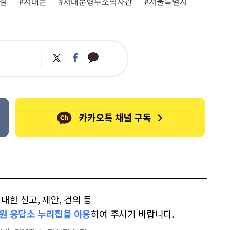
복절
#서대문
#서대문형무소역사관
#서울특별시
카
트
페
카
위
이
오
터
스
톡
북
한 신고, 제안, 건의 등
원 응답소 누리집을 이용
하여 주시기 바랍니다.