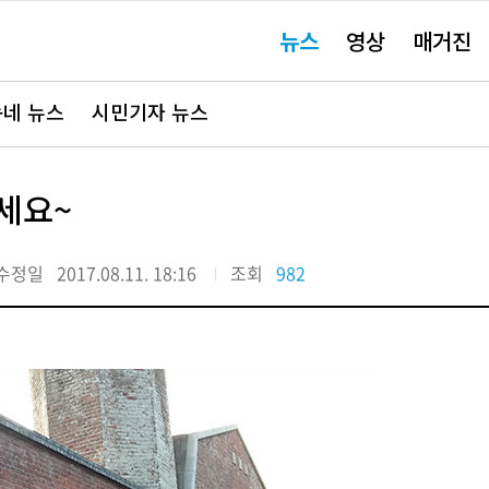
주
뉴스
영상
매거진
요
서
비
스
바
네 뉴스
시민기자 뉴스
로
가
기"
세요~
수정일
2017.08.11. 18:16
조회
982