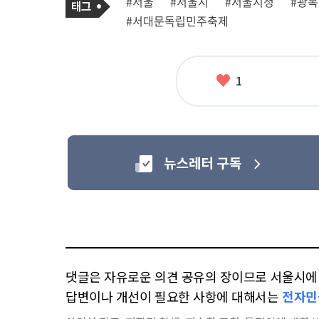
태
#서울
#서울시
#서울시청
#광
사
그
관
#서대문독립민주축제
련
태
그
좋
1
아
요
댓글은 자유로운 의견 공유의 장이므로 서울시에 대
답변이나 개선이 필요한 사항에 대해서는
전자민