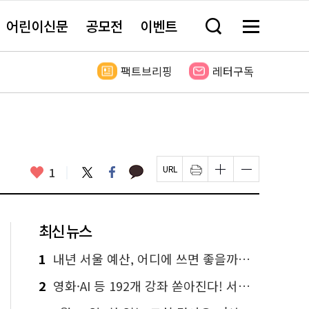
어린이신문
공모전
이벤트
검
메
색
뉴
창
전
열
체
팩트브리핑
레터구독
기
보
기
카
좋
트
페
1
페
인
글
글
카
위
이
아
이
쇄
자
자
오
터
스
요
지
하
크
크
톡
북
U
기
기
기
R
새
크
작
L
창
게
게
최신 뉴스
복
열
변
변
사
림
경
경
하
하
1
내년 서울 예산, 어디에 쓰면 좋을까요? 온라인 투표
기
기
2
영화·AI 등 192개 강좌 쏟아진다! 서울시민대학 선착순 신청