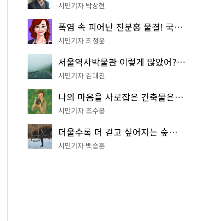
시민기자 박상현
폭염 속 피어난 진분홍 물결! 국립중앙박물관 배롱나무 명소
시민기자 최정윤
서울역사박물관 이렇게 많았어? 주말마다 한 곳씩 떠나는 역사 산책
시민기자 김대진
나의 마음을 사로잡은 건축물은? '서울시 건축상' 수상작 공개!
시민기자 조수봉
더울수록 더 걷고 싶어지는 숲길! 서울둘레길 '아차산 코스'
시민기자 백승훈