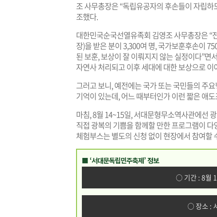
조 사무총장은 “독립유공자의 후손들이 자립하도
조했다.
대한민국순국선열유족회 김영조 사무총장은 “전체 
장)을 받은 분이 3,300여 명, 국가보훈후손이 7
된 보훈, 보상이 잘 이뤄지지 않는 실정이다”면
자연사 처리되고 이후 세대에 대한 보상으로 이
그러고 보니, 예전에는 국가 또는 국민들의 주
기억이 있는데, 어느 때부터인가 이런 짧은 애도
마침, 8월 14~15일, 서대문형무소역사관에선
직접 광복의 기쁨을 함께할 만한 프로그램이 다
체험부스는 별도의 신청 없이 현장에서 참여할 수
■ ‘서대문독립민주축제’ 정보
○ 기간 : 8월 
○ 장소 