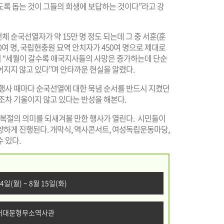
록 돕는 것이 그들의 희생에 보답하는 것이다”라고 강
순국선열자가 약 15만 명 정도 되는데 그 중 서훈(훈
50여 명, 국립현충원 묘역 안치자가 450여 명으로 제대로
서 “세월이 갈수록 애국지사들의 사망은 증가하는데 단순
어지지 않고 있다”며 안타까운 현실을 알렸다.
요행사 때마다 순국선열에 대한 묵념 순서를 반드시 지켰던
조차 기울이지 않고 있다는 반성을 해본다.
 광복절의 의미를 되새겨볼 만한 행사가 열린다. 시민들이
양하게 진행된다. 개막식, 역사콘서트, 여성독립운동마당,
 있다.
14일(월) ~ 8월 15일(화)
: 서대문형무소역사관