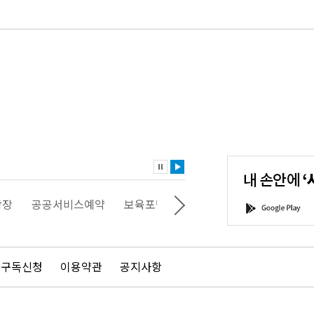
내
손
안
에
'서
광장
공공서비스예약
보육포털
일자리포털
문화포털
G
울'을
o
다
o
운
g
로
l
드
e
 구독신청
이용약관
공지사항
하
P
세
l
요!
a
y