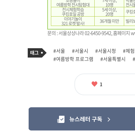
초등놀이
7세 이상,
박물관
여름방학 전시탐험대
10명
전시물
전시체험학습
5세 이상,
쿠킹호
쿠킹호일 공방
20명
이야기놀이
36개월 미만
빌리보
321 로켓 발사!
문의 : 서울상상나라 02-6450-9542, 홈페이지
w
기
태
#서울
#서울시
#서울시청
#체험
사
그
관
#여름방학 프로그램
#서울특별시
련
태
그
좋
1
아
요