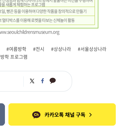
 선생님과 함께 디자이너의 방에서 탈출하는 미션을 수행하며
을 새롭게 체험하는 프로그램
일, 빵끈 등을 이용하여 다양한 작품을 창의적으로 만들기
 멀티박스를 이용해 로켓을 타보는 신체놀이 활동
ww.seoulchildrensmuseum.org
#여름방학
#전시
#상상나라
#서울상상나라
#방학 프로그램
카
트
페
카
위
이
오
터
스
톡
북