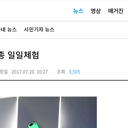
주
뉴스
영상
매거진
요
서
비
스
바
네 뉴스
시민기자 뉴스
로
가
기"
0종 일일체험
정일
2017.07.20. 10:27
조회
3,505