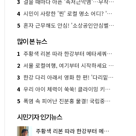
3
걸을 때마다 아픈 '족저근막염'…무작정 참지 말고 '이것' 해보세요!
4
시민이 사랑한 '찐' 로컬 명소 어디? '서울에디션25' 추천 코스
5
혼자 근무해도 안심! '소상공인안심벨' 신청하세요
많이 본 뉴스
1
주황색 리본 따라 한강부터 메타세쿼이아 숲길까지…서울둘레길 15코스
2
서울 로컬여행, 여기부터 시작하세요 '서울에디션25'
3
한강 다리 아래서 영화 한 편! '다리밑 영화관' 무료 상영
4
우리 아이 체력이 쑥쑥! 클라이밍 키즈카페·어린이 체력장
5
폭염 속 피어난 진분홍 물결! 국립중앙박물관 배롱나무 명소
시민기자 인기뉴스
주황색 리본 따라 한강부터 메타세쿼이아 숲길까지…서울둘레길 15코스