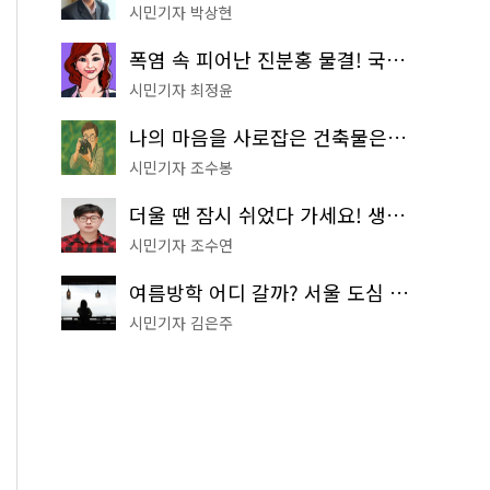
시민기자 박상현
폭염 속 피어난 진분홍 물결! 국립중앙박물관 배롱나무 명소
시민기자 최정윤
나의 마음을 사로잡은 건축물은? '서울시 건축상' 수상작 공개!
시민기자 조수봉
더울 땐 잠시 쉬었다 가세요! 생수 냉장고부터 해피소·무더위쉼터까지
시민기자 조수연
여름방학 어디 갈까? 서울 도심 무료 실내 여행 코스 추천
시민기자 김은주