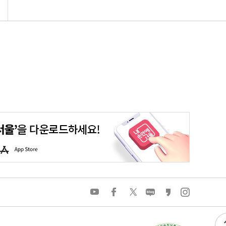
평생학습포털
청년포털
대기환경정보
에코마일리지
A
p
p
S
t
o
유
페
트
네
카
인
r
튜
이
위
이
카
스
e
브
스
터
버
오
타
북
블
스
그
로
토
램