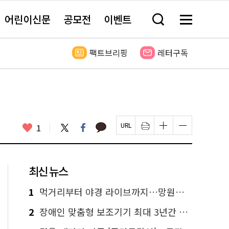
어린이신문
공모전
이벤트
검
메
색
뉴
창
전
열
체
팩트브리핑
레터구독
기
보
기
카
좋
트
페
1
페
인
글
글
카
위
이
아
이
쇄
자
자
오
터
스
요
지
하
크
크
톡
북
U
기
기
기
R
새
크
작
L
창
게
게
최신 뉴스
복
열
변
변
사
림
경
경
하
하
1
먹거리부터 야경 라이브까지…망원한강공원 알짜 코스
기
기
2
장애인 맞춤형 보조기기 최대 3년간 무상 대여…삶의 질 높인다