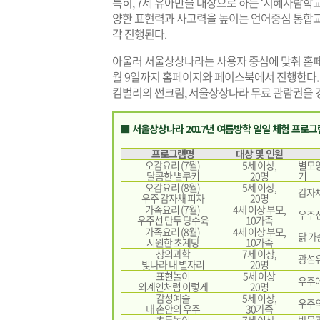
특히, 7세 유아만을 대상으로 하는 ‘지혜자람학
양한 표현력과 사고력을 높이는 언어중심 통합교육프
각 진행된다.
아울러 서울상상나라는 사용자 중심에 맞춰 홈페
월 9일까지 홈페이지와 페이스북에서 진행한다. 
킴벌리의 썬크림, 서울상상나라 무료 관람권을 
■ 서울상상나라 2017년 여름방학 일일 체험 프로그
프로그램명
대상 및 인원
오감요리 (7월)
5세 이상,
별모양
달콤한 별쿠키
20명
기
오감요리 (8월)
5세 이상,
감자채
우주 감자채 피자
20명
가족요리 (7월)
4세 이상 부모,
우주선
우주선 만두 탕수육
10가족
가족요리 (8월)
4세 이상 부모,
닭 가
시원한 초계탕
10가족
창의과학
7세 이상,
광섬유
빛나라 내 별자리
20명
표현놀이
5세 이상
우주에
외계인처럼 이렇게
20명
감성예술
5세 이상,
우주의
내 손안의 우주
30가족