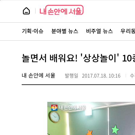
본
페
문
이
뉴
바
지
스
로
상
룸
가
단
뉴
기
으
스
로
기획·이슈
분야별 뉴스
비주얼 뉴스
우리동
주
이
요
동
서
비
스
놀면서 배워요! '상상놀이' 1
바
로
가
기
내 손안에 서울
발행일
2017.07.18. 10:16
수