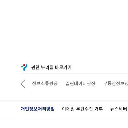
관련 누리집 바로가기
상상대로 서울
정보소통광장
열린데이터광장
부동산정보
개인정보처리방침
이메일 무단수집 거부
뉴스레터