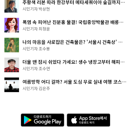
주황색 리본 따라 한강부터 메타세쿼이아 숲길까지…
서울둘레길 15코스
시민기자 박상현
폭염 속 피어난 진분홍 물결! 국립중앙박물관 배롱나
무 명소
시민기자 최정윤
나의 마음을 사로잡은 건축물은? '서울시 건축상' 수
상작 공개!
시민기자 조수봉
더울 땐 잠시 쉬었다 가세요! 생수 냉장고부터 해피소
·무더위쉼터까지
시민기자 조수연
여름방학 어디 갈까? 서울 도심 무료 실내 여행 코스
추천
시민기자 김은주
다
A
운
p
로
p
드
S