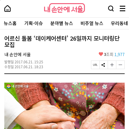
본
페
내
문
이
내
손
검
메
바
지
손
안
색
뉴
로
상
안
주
에
창
전
가
단
에
뉴스홈
기획·이슈
분야별 뉴스
비주얼 뉴스
우리동네
요
서
열
체
기
으
서
서
울
기
보
로
울
비
기
이
-
어르신 돌봄 ‘데이케어센터’ 26일까지 모니터링단
스
동
서
모집
바
울
로
시
가
좋
내 손안에 서울
3
조회
1,977
대
기
아
표
발행일
2017.06.21. 15:25
요
소
페
S
글
글
수정일
2017.06.21. 18:23
통
이
N
자
자
포
지
S
크
크
털
U
공
기
기
R
유
크
작
L
하
게
게
복
기
변
변
사
경
경
하
하
기
기