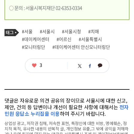
○ 문의 : 서울시복지재단 02-6353-0334
기
태
#서울
#서울시
#서울시청
#치매
사
그
관
#데이케어센터
#어르신
#서울특별시
련
#모니터링단
#데이케어센터 안신모니터링단
태
그
좋
3
카
트
페
아
카
위
이
요
오
터
스
톡
북
댓글은 자유로운 의견 공유의 장이므로 서울시에 대한 신고,
제안, 건의 등 답변이나 개선이 필요한 사항에 대해서는
전자
민원 응답소 누리집을 이용
하여 주시기 바랍니다.
상업성 광고, 저작권 침해, 저속한 표현, 특정인에 대한 비방, 명예훼손, 정
치적 목적, 유사한 내용의 반복적 글, 개인정보 유출,그 밖에 공익을 저해하
거나 운영 취지에 맞지 않는 댓글은 서울특별시 조례 및 개인정보보호법에