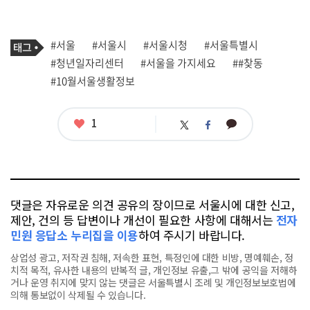
기
태
#서울
#서울시
#서울시청
#서울특별시
사
그
관
#청년일자리센터
#서울을 가지세요
##찾동
련
#10월서울생활정보
태
그
좋
1
카
트
페
아
카
위
이
요
오
터
스
톡
북
댓글은 자유로운 의견 공유의 장이므로 서울시에 대한 신고,
제안, 건의 등 답변이나 개선이 필요한 사항에 대해서는
전자
민원 응답소 누리집을 이용
하여 주시기 바랍니다.
상업성 광고, 저작권 침해, 저속한 표현, 특정인에 대한 비방, 명예훼손, 정
치적 목적, 유사한 내용의 반복적 글, 개인정보 유출,그 밖에 공익을 저해하
거나 운영 취지에 맞지 않는 댓글은 서울특별시 조례 및 개인정보보호법에
의해 통보없이 삭제될 수 있습니다.