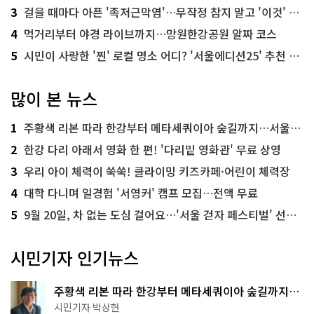
3
걸을 때마다 아픈 '족저근막염'…무작정 참지 말고 '이것' 해보세요!
4
먹거리부터 야경 라이브까지…망원한강공원 알짜 코스
5
시민이 사랑한 '찐' 로컬 명소 어디? '서울에디션25' 추천 코스
많이 본 뉴스
1
주황색 리본 따라 한강부터 메타세쿼이아 숲길까지…서울둘레길 15코스
2
한강 다리 아래서 영화 한 편! '다리밑 영화관' 무료 상영
3
우리 아이 체력이 쑥쑥! 클라이밍 키즈카페·어린이 체력장
4
대학 다니며 일경험 '서영커' 캠프 모집…전액 무료
5
9월 20일, 차 없는 도심 걸어요…'서울 걷자 페스티벌' 선착순 5천명
시민기자 인기뉴스
주황색 리본 따라 한강부터 메타세쿼이아 숲길까지…
서울둘레길 15코스
시민기자 박상현