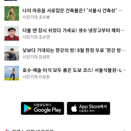
나의 마음을 사로잡은 건축물은? '서울시 건축상' 수
상작 공개!
시민기자 조수봉
더울 땐 잠시 쉬었다 가세요! 생수 냉장고부터 해피소
·무더위쉼터까지
시민기자 조수연
낮보다 기대되는 한강의 밤! 8월 한정 무료 '한강 밤
핑' 예약은?
시민기자 김성무
호수·예술·미식 모두 품은 도보 코스! 서울식물원~LG
아트센터~마곡테라스거리
시민기자 이상돈
다
A
운
p
로
p
드
S
하
t
기
o