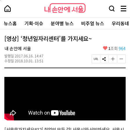
본
페
내
문
이
내
손
검
메
바
지
손
안
색
뉴
로
상
안
주
에
창
전
가
단
에
뉴스홈
기획·이슈
분야별 뉴스
비주얼 뉴스
우리동네
요
서
열
체
기
으
서
서
울
기
보
로
울
비
기
이
-
[영상] ‘청년일자리센터’를 가지세요~
스
동
서
바
울
좋
내 손안에 서울
1
조회
964
로
시
아
가
대
발행일
2017.06.16. 14:47
요
기
페
S
글
글
표
수정일
2018.10.01. 13:51
이
N
자
자
소
지
S
크
크
통
U
공
기
기
포
R
유
크
작
털
L
하
게
게
복
기
변
변
사
경
경
하
하
기
기
[서울을가지세요#12] 취업의 모든 것! 서울시와 상의하세요, 서울시