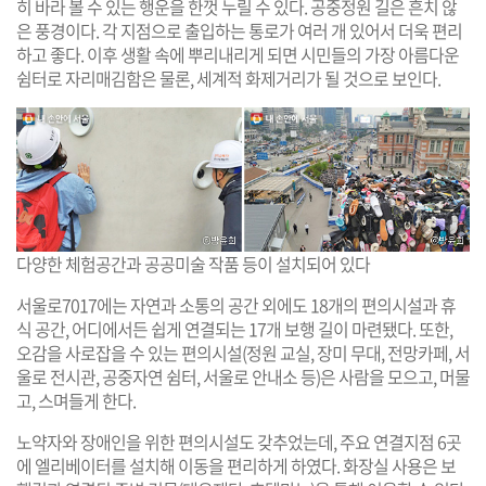
히 바라 볼 수 있는 행운을 한껏 누릴 수 있다. 공중정원 길은 흔치 않
은 풍경이다. 각 지점으로 출입하는 통로가 여러 개 있어서 더욱 편리
하고 좋다. 이후 생활 속에 뿌리내리게 되면 시민들의 가장 아름다운
쉼터로 자리매김함은 물론, 세계적 화제거리가 될 것으로 보인다.
다양한 체험공간과 공공미술 작품 등이 설치되어 있다
서울로7017에는 자연과 소통의 공간 외에도 18개의 편의시설과 휴
식 공간, 어디에서든 쉽게 연결되는 17개 보행 길이 마련됐다. 또한,
오감을 사로잡을 수 있는 편의시설(정원 교실, 장미 무대, 전망카페, 서
울로 전시관, 공중자연 쉼터, 서울로 안내소 등)은 사람을 모으고, 머물
고, 스며들게 한다.
노약자와 장애인을 위한 편의시설도 갖추었는데, 주요 연결지점 6곳
에 엘리베이터를 설치해 이동을 편리하게 하였다. 화장실 사용은 보