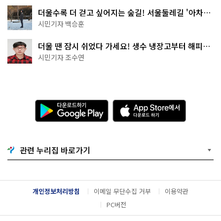
더울수록 더 걷고 싶어지는 숲길! 서울둘레길 '아차산
코스'
시민기자 백승훈
더울 땐 잠시 쉬었다 가세요! 생수 냉장고부터 해피소
·무더위쉼터까지
시민기자 조수연
다
A
운
p
로
p
드
S
하
t
기
o
관련 누리집 바로가기
G
r
o
e
o
에
g
서
l
다
개인정보처리방침
이메일 무단수집 거부
이용약관
e
운
P
로
PC버전
l
드
a
하