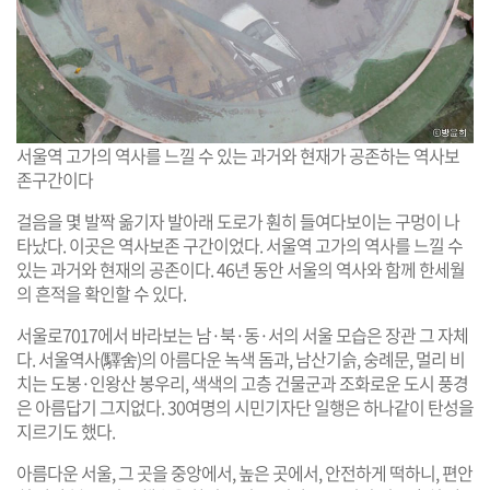
서울역 고가의 역사를 느낄 수 있는 과거와 현재가 공존하는 역사보
존구간이다
걸음을 몇 발짝 옮기자 발아래 도로가 훤히 들여다보이는 구멍이 나
타났다. 이곳은 역사보존 구간이었다. 서울역 고가의 역사를 느낄 수
있는 과거와 현재의 공존이다. 46년 동안 서울의 역사와 함께 한세월
의 흔적을 확인할 수 있다.
서울로7017에서 바라보는 남·북·동·서의 서울 모습은 장관 그 자체
다. 서울역사(驛舍)의 아름다운 녹색 돔과, 남산기슭, 숭례문, 멀리 비
치는 도봉·인왕산 봉우리, 색색의 고층 건물군과 조화로운 도시 풍경
은 아름답기 그지없다. 30여명의 시민기자단 일행은 하나같이 탄성을
지르기도 했다.
아름다운 서울, 그 곳을 중앙에서, 높은 곳에서, 안전하게 떡하니, 편안