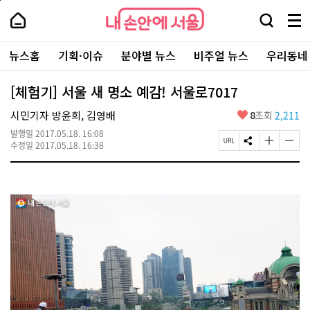
본
페
내
문
이
내
손
검
메
바
지
손
안
색
뉴
로
상
안
주
에
창
전
가
단
에
뉴스홈
기획·이슈
분야별 뉴스
비주얼 뉴스
우리동네
요
서
열
체
기
으
서
서
울
기
보
로
울
비
기
이
-
[체험기] 서울 새 명소 예감! 서울로7017
스
동
서
바
울
좋
시민기자 방윤희, 김영배
8
조회
2,211
로
시
아
가
대
발행일
2017.05.18. 16:08
요
기
페
S
글
글
표
수정일
2017.05.18. 16:38
이
N
자
자
소
지
S
크
크
통
U
공
기
기
포
R
유
크
작
털
L
하
게
게
복
기
변
변
사
경
경
하
하
기
기