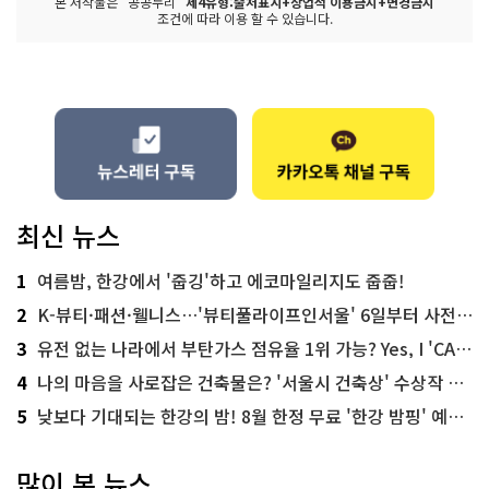
본 저작물은 "공공누리"
제4유형:출처표시+상업적 이용금지+변경금지
조건에 따라 이용 할 수 있습니다.
최신 뉴스
1
여름밤, 한강에서 '줍깅'하고 에코마일리지도 줍줍!
2
K-뷰티·패션·웰니스…'뷰티풀라이프인서울' 6일부터 사전 예약
3
유전 없는 나라에서 부탄가스 점유율 1위 가능? Yes, I 'CAN'
4
나의 마음을 사로잡은 건축물은? '서울시 건축상' 수상작 공개!
5
낮보다 기대되는 한강의 밤! 8월 한정 무료 '한강 밤핑' 예약은?
많이 본 뉴스