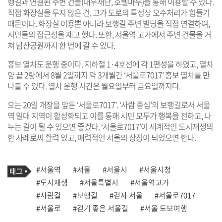
행길과 연결된 주변 건물(대우재단, 호텔마누)을 통해 이용할 수 있다.
직접 화장실을 두지 않은 건, 고가 도로의 특성상 오수처리가 힘들기
때문이다. 화장실 이용뿐 아니라 보행길 주변 빌딩을 직접 연결하여,
시민들의 접근성을 제고 했다. 또한, 서울역 고가에서 주변 건물을 거
쳐 남산공원까지 한 번에 갈 수 있다.
홍보 열차도 운행 중이다. 지하철 1·4호선에 각 1편성을 하였고, 열차
양 끝 2량에서 8월 2일까지 약 3개월간 ‘서울로7017’ 홍보 열차를 만
나볼 수 있다. 열차 운행 시간은 월요일부터 금요일까지다.
오는 20일 개장을 앞둔 ‘서울로7017’. ‘사람 중심’의 보행길로서 서울
역 일대 지역이 활성화되고 이를 통해 시민 모두가 행복을 전하고, 나
누는 길이 될 수 있으면 좋겠다. ‘서울로7017’이 세계적인 도시재생의
한 사례로써 활력 있고, 매력적인 서울의 상징이 되었으면 한다.
기
태
#서울역
#서울
#서울시
#서울시청
사
그
관
#도시재생
#서울특별시
#서울역고가
련
#사람길
#보행길
#걷자 서울
#서울로7017
태
그
#서울로
#걷기 좋은 서울길
#서울 도보여행