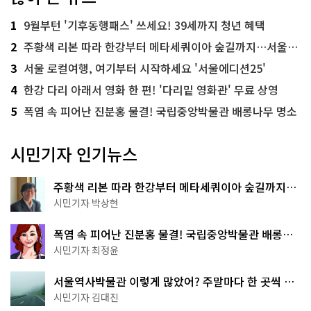
1
9월부턴 '기후동행패스' 쓰세요! 39세까지 청년 혜택
2
주황색 리본 따라 한강부터 메타세쿼이아 숲길까지…서울둘레길 15코스
3
서울 로컬여행, 여기부터 시작하세요 '서울에디션25'
4
한강 다리 아래서 영화 한 편! '다리밑 영화관' 무료 상영
5
폭염 속 피어난 진분홍 물결! 국립중앙박물관 배롱나무 명소
시민기자 인기뉴스
주황색 리본 따라 한강부터 메타세쿼이아 숲길까지…
서울둘레길 15코스
시민기자 박상현
폭염 속 피어난 진분홍 물결! 국립중앙박물관 배롱나
무 명소
시민기자 최정윤
서울역사박물관 이렇게 많았어? 주말마다 한 곳씩 떠
나는 역사 산책
시민기자 김대진