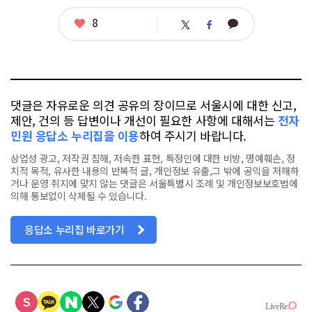
좋
8
카
트
페
아
카
위
이
요
오
터
스
톡
북
댓글은 자유로운 의견 공유의 장이므로 서울시에 대한 신고,
제안, 건의 등 답변이나 개선이 필요한 사항에 대해서는
전자
민원 응답소 누리집을 이용
하여 주시기 바랍니다.
상업성 광고, 저작권 침해, 저속한 표현, 특정인에 대한 비방, 명예훼손, 정
치적 목적, 유사한 내용의 반복적 글, 개인정보 유출,그 밖에 공익을 저해하
거나 운영 취지에 맞지 않는 댓글은 서울특별시 조례 및 개인정보보호법에
의해 통보없이 삭제될 수 있습니다.
응답소 누리집 바로가기