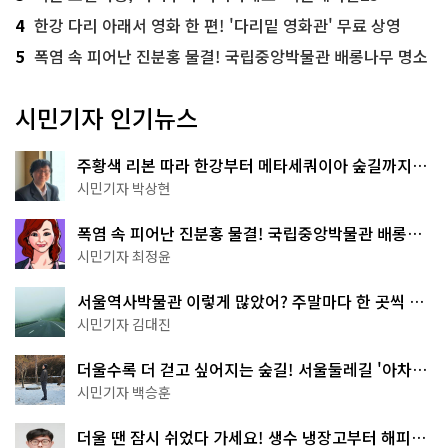
4
한강 다리 아래서 영화 한 편! '다리밑 영화관' 무료 상영
5
폭염 속 피어난 진분홍 물결! 국립중앙박물관 배롱나무 명소
시민기자 인기뉴스
주황색 리본 따라 한강부터 메타세쿼이아 숲길까지…
서울둘레길 15코스
시민기자 박상현
폭염 속 피어난 진분홍 물결! 국립중앙박물관 배롱나
무 명소
시민기자 최정윤
서울역사박물관 이렇게 많았어? 주말마다 한 곳씩 떠
나는 역사 산책
시민기자 김대진
더울수록 더 걷고 싶어지는 숲길! 서울둘레길 '아차산
코스'
시민기자 백승훈
더울 땐 잠시 쉬었다 가세요! 생수 냉장고부터 해피소