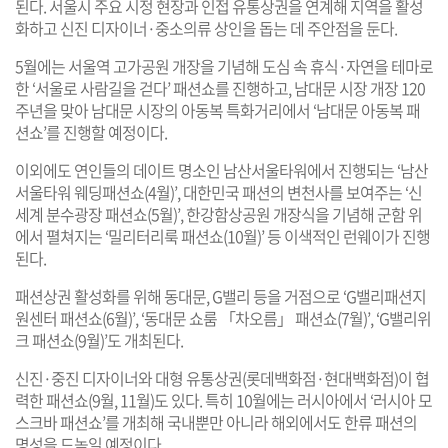
된다. 서울시 주요 시정 현장과 인접 유통상권을 연계해 지역을 활성
화하고 신진 디자이너·중소의류 상인을 돕는 데 주안점을 둔다.
5월에는 서울역 고가공원 개장을 기념해 도심 속 휴식·자연을 테마로
한 ‘서울로 사람길을 걷다’ 패션쇼를 진행하고, 남대문 시장 개장 120
주년을 맞아 남대문 시장의 아동복 특화거리에서 ‘남대문 아동복 패
션쇼’를 진행할 예정이다.
이외에도 연인들의 데이트 명소인 남산서울타워에서 진행되는 ‘남산
서울타워 웨딩패션쇼(4월)’, 대한민국 패션의 변천사를 보여주는 ‘신
세계 분수광장 패션쇼(5월)’, 한강함상공원 개장식을 기념해 군함 위
에서 펼쳐지는 ‘밀리터리룩 패션쇼(10월)’ 등 이색적인 런웨이가 진행
된다.
패션상권 활성화를 위해 동대문, G밸리 등을 거점으로 ‘G밸리패션지
원센터 패션쇼(6월)’, ‘동대문 쇼룸 「차오름」 패션쇼(7월)’, ‘G밸리위
크 패션쇼(9월)’도 개최된다.
신진·중진 디자이너와 대형 유통상권(롯데백화점·현대백화점)이 협
력한 패션쇼(9월, 11월)도 있다. 특히 10월에는 러시아에서 ‘러시아 모
스크바 패션쇼’를 개최해 국내뿐만 아니라 해외에서도 한류 패션의
명성을 드높일 예정이다.