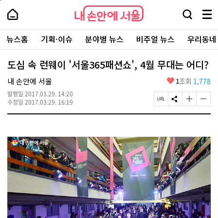
본
페
내
문
이
내
손
검
메
바
지
손
안
색
뉴
로
상
안
주
에
창
전
가
단
에
뉴스홈
기획·이슈
분야별 뉴스
비주얼 뉴스
우리동네
요
서
열
체
기
으
서
서
울
기
보
로
울
비
기
이
-
도심 속 런웨이 '서울365패션쇼', 4월 무대는 어디?
스
동
서
바
울
좋
내 손안에 서울
1
조회
1,778
로
시
아
가
대
발행일
2017.03.29. 14:20
요
기
페
S
글
글
표
수정일
2017.03.29. 16:19
이
N
자
자
소
지
S
크
크
통
U
공
기
기
포
R
유
크
작
털
L
하
게
게
복
기
변
변
사
경
경
하
하
기
기