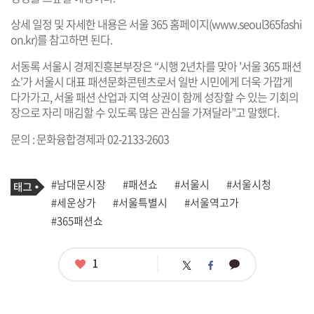
상세 일정 및 자세한 내용은 서울 365 홈페이지(
www.seoul365fashi
on.kr
)를 참고하면 된다.
서동록 서울시 경제진흥본부장은 “시행 2년차를 맞아 '서울 365 패션
쇼'가 서울시 대표 패션문화콘텐츠로서 일반 시민에게 더욱 가깝게
다가가고, 서울 패션 산업과 지역 상권이 함께 성장할 수 있는 기회의
장으로 자리 매김할 수 있도록 많은 관심을 가져달라”고 말했다.
문의 : 문화융합경제과 02-2133-2603
기
태
#남대문시장
#패션쇼
#서울시
#서울시청
사
그
관
#세운상가
#서울특별시
#서울역고가
련
#365패션쇼
태
그
좋
1
카
트
페
아
카
위
이
요
오
터
스
톡
북