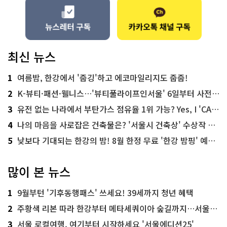
최신 뉴스
1
여름밤, 한강에서 '줍깅'하고 에코마일리지도 줍줍!
2
K-뷰티·패션·웰니스…'뷰티풀라이프인서울' 6일부터 사전 예약
3
유전 없는 나라에서 부탄가스 점유율 1위 가능? Yes, I 'CAN'
4
나의 마음을 사로잡은 건축물은? '서울시 건축상' 수상작 공개!
5
낮보다 기대되는 한강의 밤! 8월 한정 무료 '한강 밤핑' 예약은?
많이 본 뉴스
1
9월부턴 '기후동행패스' 쓰세요! 39세까지 청년 혜택
2
주황색 리본 따라 한강부터 메타세쿼이아 숲길까지…서울둘레길 15코스
3
서울 로컬여행, 여기부터 시작하세요 '서울에디션25'