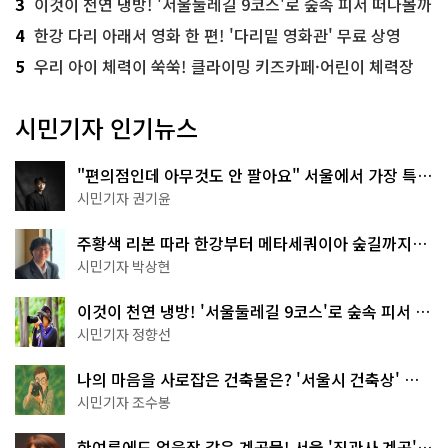
3
이것이 천연 냉방! '서울둘레길 9코스'로 숲속 피서 떠나볼까
4
한강 다리 아래서 영화 한 편! '다리밑 영화관' 무료 상영
5
우리 아이 체력이 쑥쑥! 클라이밍 키즈카페·어린이 체력장
시민기자 인기뉴스
"편의점인데 아무것도 안 팔아요" 서울에서 가장 특별
한 편의점의 정체
시민기자 권기윤
주황색 리본 따라 한강부터 메타세쿼이아 숲길까지…
서울둘레길 15코스
시민기자 박상현
이것이 천연 냉방! '서울둘레길 9코스'로 숲속 피서 떠
나볼까
시민기자 정향선
나의 마음을 사로잡은 건축물은? '서울시 건축상' 수
상작 공개!
시민기자 조수봉
한여름에도 얼음장 같은 계곡물! 서울 '진관사 계곡'이