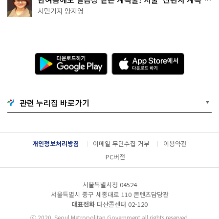
천국이네~
시민기자 양지영
다
A
운
p
로
p
드
S
하
t
기
o
관련 누리집 바로가기
G
r
o
e
o
에
g
서
l
다
개인정보처리방침
이메일 무단수집 거부
이용약관
e
운
P
로
PC버전
l
드
a
하
y
기
서울특별시청 04524
서울특별시 중구 세종대로 110 콘텐츠담당관
대표전화
다산콜센터
02-120
ⓒ
2020. Seoul Metropolitan Government all rights reserved.