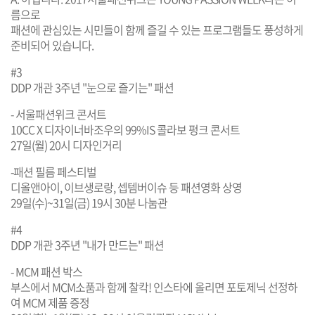
름으로
패션에 관심있는 시민들이 함께 즐길 수 있는 프로그램들도 풍성하게
준비되어 있습니다.
#3
DDP 개관 3주년 "눈으로 즐기는" 패션
- 서울패션위크 콘서트
10CC X 디자이너바조우의 99%IS 콜라보 펑크 콘서트
27일(월) 20시 디자인거리
-패션 필름 페스티벌
디올앤아이, 이브생로랑, 셉템버이슈 등 패션영화 상영
29일(수)~31일(금) 19시 30분 나눔관
#4
DDP 개관 3주년 "내가 만드는" 패션
- MCM 패션 박스
부스에서 MCM소품과 함께 찰칵! 인스타에 올리면 포토제닉 선정하
여 MCM 제품 증정