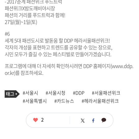
- 2017춘계 패션위크 푸드트럭
패션위크X밤도깨비야시장
패션의 거리를 푸드트럭과 함께!
27일(월)~1일(토)
#6
세계 5대 패션도시로 발돋움 할 DDP 헤라서울패션위크!
각자의 개성을 표현하고 트렌드를 공유할 수 있는 장으로,
시민 모두가 즐길 수 있는 페스티벌로 만들어가겠습니다.
프로그램에 대해 더 자세히 확인하시려면 DDP 홈페이지(
www.ddp.
or.kr
)를 참조하세요.
기
태
#서울시
#서울시청
#DDP
#서울패션위크
사
그
관
#서울특별시
#카드뉴스
#헤라서울패션위크
련
태
그
좋
2
카
트
페
아
카
위
이
요
오
터
스
톡
북