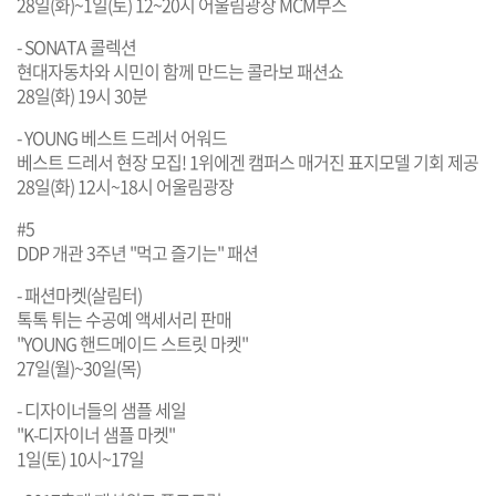
28일(화)~1일(토) 12~20시 어울림광장 MCM부스
- SONATA 콜렉션
현대자동차와 시민이 함께 만드는 콜라보 패션쇼
28일(화) 19시 30분
- YOUNG 베스트 드레서 어워드
베스트 드레서 현장 모집! 1위에겐 캠퍼스 매거진 표지모델 기회 제공
28일(화) 12시~18시 어울림광장
#5
DDP 개관 3주년 "먹고 즐기는" 패션
- 패션마켓(살림터)
톡톡 튀는 수공예 액세서리 판매
"YOUNG 핸드메이드 스트릿 마켓"
27일(월)~30일(목)
- 디자이너들의 샘플 세일
"K-디자이너 샘플 마켓"
1일(토) 10시~17일