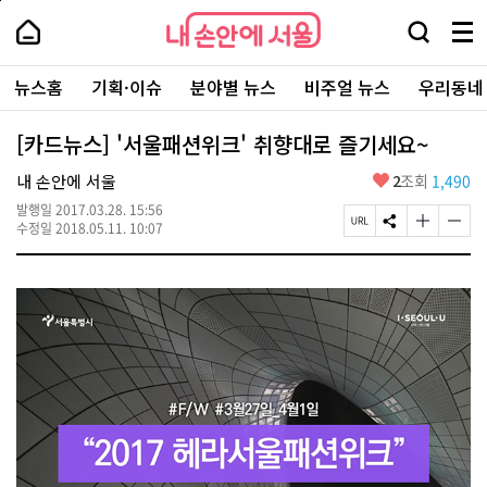
본
페
내
문
이
내
손
검
메
바
지
손
안
색
뉴
로
상
안
주
에
창
전
가
단
에
뉴스홈
기획·이슈
분야별 뉴스
비주얼 뉴스
우리동네
요
서
열
체
기
으
서
서
울
기
보
로
울
비
기
이
-
[카드뉴스] '서울패션위크' 취향대로 즐기세요~
스
동
서
바
울
좋
내 손안에 서울
2
조회
1,490
로
시
아
가
대
발행일
2017.03.28. 15:56
요
기
페
S
글
글
표
수정일
2018.05.11. 10:07
이
N
자
자
소
지
S
크
크
통
U
공
기
기
포
R
유
크
작
털
L
하
게
게
복
기
변
변
사
경
경
하
하
기
기