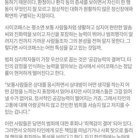
동하기 때문이다. 환청이나 환각 등의 증세를 보이면서 자신이 한 행
동이 무엇인지 잘 모르고 정상적인 대화가 원활하지 않은 정신장애와
확연히 구별되는 지점이다.
사이코패스는 평소엔 보통 사람들처럼 생활하고 심지어 현란한 말솜
씨와 친화력을 보이고 자신을 포장하는 능력이 뛰어나 범죄행각이 알
려지기 전까지 가까운 사람들조차 그의 본성을 전혀 알지 못한다. 그
렇다면 사이코패스는 어떤 특성을 갖고 있는 것일까.
범죄 심리학자들이 가장 우선으로 꼽는 것은 ‘공감능력의 결여’다. 타
인의 감정을 인식하는 능력을 알아보는 검사에서 사이코패스는 정답
률이 현저하게 떨어진다고 한다.
“보통사람들은 상대를 응시하면서 상대방이 어떤 생각을 하는지 어
떤 감정을 느끼는지 표정에서 읽어내지만 사이코패스들은 그걸 읽어
낼 수가 없어요. 정서적인 공감능력이 떨어지는 거죠. 그래서 타인의
고통에 대해 아랑곳하지 않고 잔인한 범죄를 서슴지 않고 저지를 수
있는 겁니다.”
이런 사람들은 당연히 범죄에 대한 후회나 ‘죄책감이 결여’ 되어 있다.
그러면서 오히려 타인에게 모든 책임을 떠넘기거나 사회 탓으로 돌리
며 책임을 회피하는 특성을 보인다고 한다. 자기 합리화에는 능하며