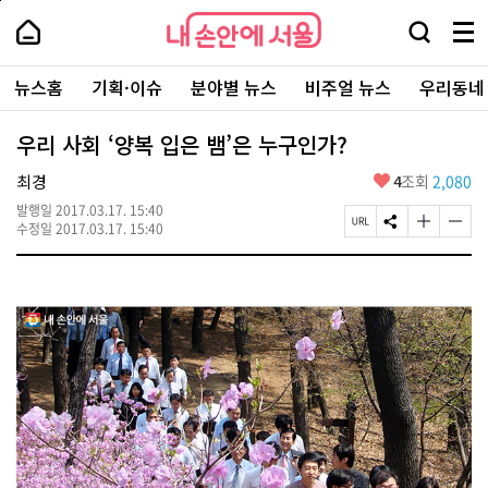
본
페
내
문
이
내
손
검
메
바
지
손
안
색
뉴
로
상
안
주
에
창
전
가
단
에
뉴스홈
기획·이슈
분야별 뉴스
비주얼 뉴스
우리동네
요
서
열
체
기
으
서
서
울
기
보
로
울
비
기
이
-
우리 사회 ‘양복 입은 뱀’은 누구인가?
스
동
서
바
울
좋
최경
4
조회
2,080
로
시
아
가
대
발행일
2017.03.17. 15:40
요
기
페
S
글
글
표
수정일
2017.03.17. 15:40
이
N
자
자
소
지
S
크
크
통
U
공
기
기
포
R
유
크
작
털
L
하
게
게
복
기
변
변
사
경
경
하
하
기
기