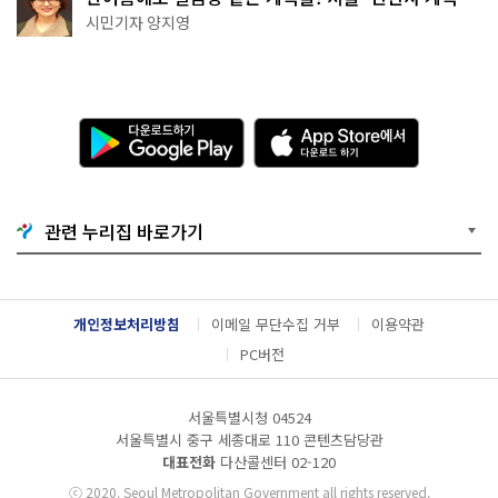
천국이네~
시민기자 양지영
다
A
운
p
로
p
드
S
하
t
기
o
관련 누리집 바로가기
G
r
o
e
o
에
g
서
l
다
개인정보처리방침
이메일 무단수집 거부
이용약관
e
운
P
로
PC버전
l
드
a
하
y
기
서울특별시청 04524
서울특별시 중구 세종대로 110 콘텐츠담당관
대표전화
다산콜센터
02-120
ⓒ
2020. Seoul Metropolitan Government all rights reserved.