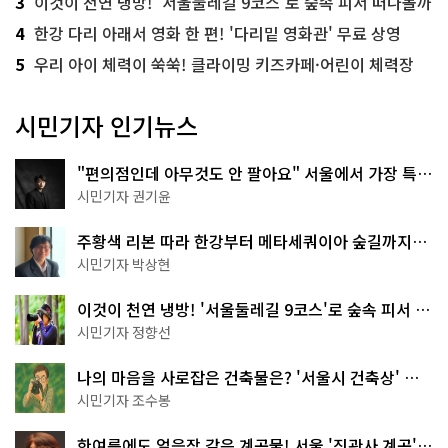
3
이것이 천연 냉방! '서울둘레길 9코스'로 숲속 피서 떠나볼까
4
한강 다리 아래서 영화 한 편! '다리밑 영화관' 무료 상영
5
우리 아이 체력이 쑥쑥! 클라이밍 키즈카페·어린이 체력장
시민기자 인기뉴스
"편의점인데 아무것도 안 팔아요" 서울에서 가장 특별
한 편의점의 정체
시민기자 권기윤
주황색 리본 따라 한강부터 메타세쿼이아 숲길까지…
서울둘레길 15코스
시민기자 박상현
이것이 천연 냉방! '서울둘레길 9코스'로 숲속 피서 떠
나볼까
시민기자 정향선
나의 마음을 사로잡은 건축물은? '서울시 건축상' 수
상작 공개!
시민기자 조수봉
한여름에도 얼음장 같은 계곡물! 서울 '진관사 계곡'이