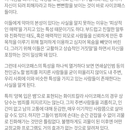
자신이 되려 피해자라고 하는 뻔뻔함을 보이는 것이 바로 사이코패스
들이다.
이들에게 악마의 본성이 있다는 사실을 알지 못하는 이유는 ‘피상적
인 매력’을 가지고 있는 특성 때문이기도 하다. 부드럽고 친절한 말투
와 친화적인 태도, 혹은 매력적인 외모로 사람들을 신뢰하게 만든 후
목적을 이루기 위해 철저하게 이용하고 심지어 목숨을 빼앗아 버린
다. 그러기 위해 이들은 ‘교활하고 상습적인 거짓말’을 하면서 자신을
포장하는 것이 일상화 돼 있다.
그런데 사이코패스의 특성을 하나씩 열거하다 보면 연쇄살인범 등의
천인공노할 범죄를 저지른 사람들을 굳이 떠올리지 않아도 내 주변,
우리 사회에 이와 비슷한 특성을 가지고 있는 사람들이 존재한다는
사실을 알게 된다.
특히 ‘양복 입은 뱀’으로 표현되는 화이트칼라 사이코패스의 경우 상
당수는 범죄를 저지르지는 않는다. 그저 주변사람들을 괴롭히고, 인
간미 없고 남의 고통에 대해 둔감한, 매우 이기적인 사람쯤으로 살아
갈 수도 있다. 하지만 그들이 범죄에 손대는 순간 걷잡을 수 없이 괴물
로 진화해가는 것만은 틀림없다. 불행하게도 괴물이 된 이후엔 어떤
교정교화 프로그램도 거의 효과가 없는 것으로 알려져 있다.