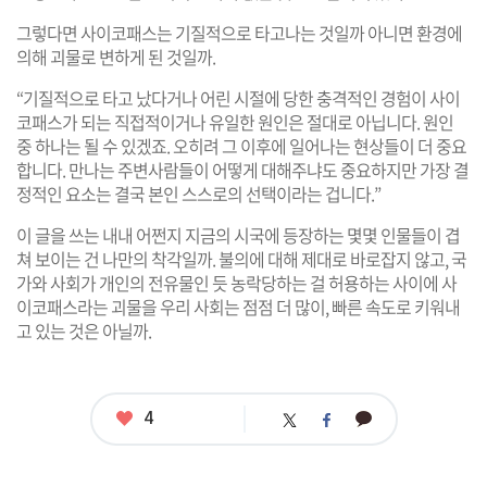
그렇다면 사이코패스는 기질적으로 타고나는 것일까 아니면 환경에
의해 괴물로 변하게 된 것일까.
“기질적으로 타고 났다거나 어린 시절에 당한 충격적인 경험이 사이
코패스가 되는 직접적이거나 유일한 원인은 절대로 아닙니다. 원인
중 하나는 될 수 있겠죠. 오히려 그 이후에 일어나는 현상들이 더 중요
합니다. 만나는 주변사람들이 어떻게 대해주냐도 중요하지만 가장 결
정적인 요소는 결국 본인 스스로의 선택이라는 겁니다.”
이 글을 쓰는 내내 어쩐지 지금의 시국에 등장하는 몇몇 인물들이 겹
쳐 보이는 건 나만의 착각일까. 불의에 대해 제대로 바로잡지 않고, 국
가와 사회가 개인의 전유물인 듯 농락당하는 걸 허용하는 사이에 사
이코패스라는 괴물을 우리 사회는 점점 더 많이, 빠른 속도로 키워내
고 있는 것은 아닐까.
좋
4
카
트
페
아
카
위
이
요
오
터
스
톡
북