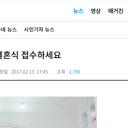
주
뉴스
영상
매거진
요
서
비
스
바
네 뉴스
시민기자 뉴스
로
가
기"
 결혼식 접수하세요
정일
2017.02.13. 17:45
조회
2,790