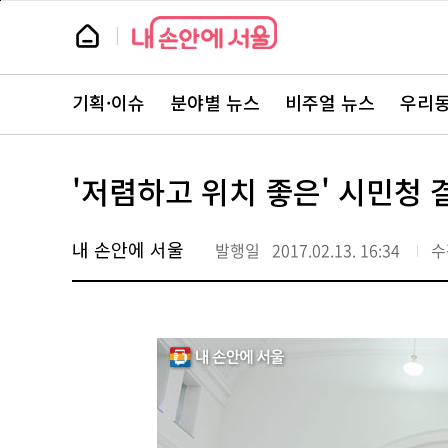
본
페
문
이
뉴
바
지
스
로
상
룸
가
단
뉴
기
으
스
로
기획·이슈
분야별 뉴스
비주얼 뉴스
우리동
주
이
요
동
서
비
스
'저렴하고 위치 좋은' 시민청
바
로
가
기
내 손안에 서울
발행일
2017.02.13. 16:34
수