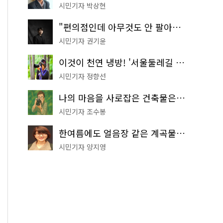
시민기자 박상현
"편의점인데 아무것도 안 팔아요" 서울에서 가장 특별한 편의점의 정체
시민기자 권기윤
이것이 천연 냉방! '서울둘레길 9코스'로 숲속 피서 떠나볼까
시민기자 정향선
나의 마음을 사로잡은 건축물은? '서울시 건축상' 수상작 공개!
시민기자 조수봉
한여름에도 얼음장 같은 계곡물! 서울 '진관사 계곡'이 천국이네~
시민기자 양지영