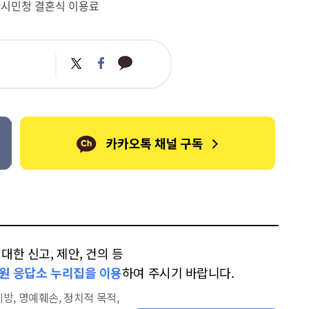
#시민청 결혼식 이용료
카
트
페
카
위
이
오
터
스
톡
북
한 신고, 제안, 건의 등
원 응답소 누리집을 이용
하여 주시기 바랍니다.
방, 명예훼손, 정치적 목적,