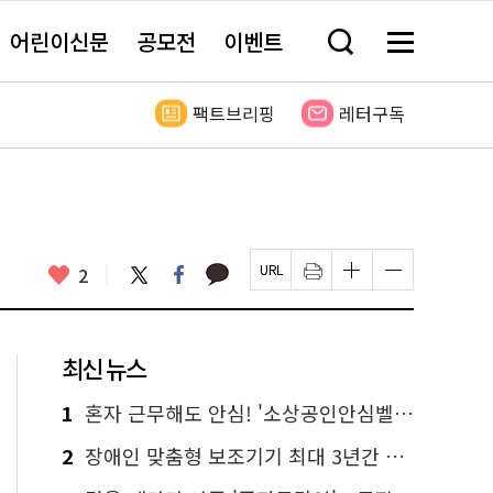
어린이신문
공모전
이벤트
검
메
색
뉴
창
전
열
체
팩트브리핑
레터구독
기
보
기
카
좋
트
페
2
페
인
글
글
카
위
이
아
이
쇄
자
자
오
터
스
요
지
하
크
크
톡
북
U
기
기
기
R
새
크
작
L
창
게
게
최신 뉴스
복
열
변
변
사
림
경
경
하
하
1
혼자 근무해도 안심! '소상공인안심벨' 신청하세요
기
기
2
장애인 맞춤형 보조기기 최대 3년간 무상 대여…삶의 질 높인다