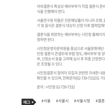
야외결혼식 특성상 예비부부가 직접 결혼식 준비
식을 진행해야 한다.
서울연구원 뒤뜰은 전문웨딩홀이 아니라 조명, 음
기 및 음식은 결혼식 대상자 선정 이후 협력업체
결혼식을 희망하는 예비부부는 시민청 홈페이지
청하면 된다.
시민청운영자문위원을 중심으로 서울문화재단 및
민청 결혼식 콘셉트에 부합 정도, 예비부부 및 양
부, 신청순서 등을 고려해 심사 후 최종 선정한
은 조정될 수 있다.
시민청결혼식 참여자 모집과 관련한 자세한 내용
확인할 수 있으며, 전화문의(02-739-7332)도 
문의 : 시민청 02-739-7332
기
태
#서울
#서울시
#서울시청
#결
사
그
관