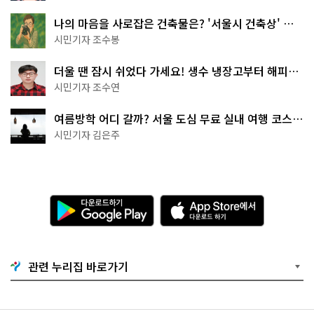
나의 마음을 사로잡은 건축물은? '서울시 건축상' 수
상작 공개!
시민기자 조수봉
더울 땐 잠시 쉬었다 가세요! 생수 냉장고부터 해피소
·무더위쉼터까지
시민기자 조수연
여름방학 어디 갈까? 서울 도심 무료 실내 여행 코스
추천
시민기자 김은주
다
A
운
p
로
p
드
S
하
t
기
o
관련 누리집 바로가기
G
r
o
e
o
에
g
서