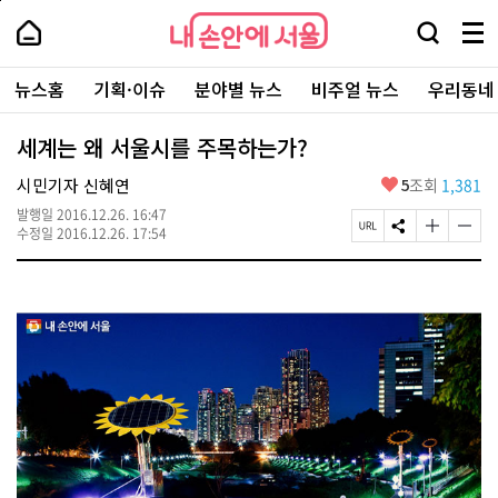
본
페
내
문
이
내
손
검
메
바
지
손
안
색
뉴
로
상
안
주
에
창
전
가
단
에
뉴스홈
기획·이슈
분야별 뉴스
비주얼 뉴스
우리동네
요
서
열
체
기
으
서
서
울
기
보
로
울
비
기
이
-
세계는 왜 서울시를 주목하는가?
스
동
서
바
울
좋
시민기자 신혜연
5
조회
1,381
로
시
아
가
대
발행일
2016.12.26. 16:47
요
기
페
S
글
글
표
수정일
2016.12.26. 17:54
이
N
자
자
소
지
S
크
크
통
U
공
기
기
포
R
유
크
작
털
L
하
게
게
복
기
변
변
사
경
경
하
하
기
기