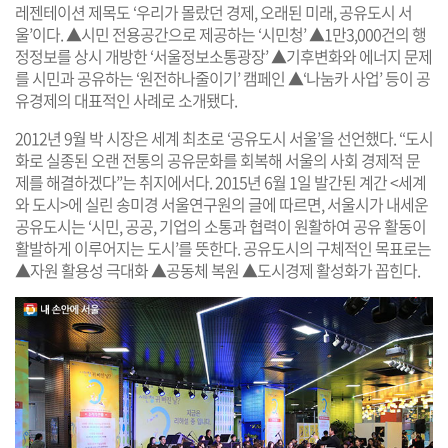
레젠테이션 제목도 ‘우리가 몰랐던 경제, 오래된 미래, 공유도시 서
울’이다. ▲시민 전용공간으로 제공하는 ‘시민청’ ▲1만3,000건의 행
정정보를 상시 개방한 ‘서울정보소통광장’ ▲기후변화와 에너지 문제
를 시민과 공유하는 ‘원전하나줄이기’ 캠페인 ▲‘나눔카 사업’ 등이 공
유경제의 대표적인 사례로 소개됐다.
2012년 9월 박 시장은 세계 최초로 ‘공유도시 서울’을 선언했다. “도시
화로 실종된 오랜 전통의 공유문화를 회복해 서울의 사회 경제적 문
제를 해결하겠다”는 취지에서다. 2015년 6월 1일 발간된 계간 <세계
와 도시>에 실린 송미경 서울연구원의 글에 따르면, 서울시가 내세운
공유도시는 ‘시민, 공공, 기업의 소통과 협력이 원활하여 공유 활동이
활발하게 이루어지는 도시’를 뜻한다. 공유도시의 구체적인 목표로는
▲자원 활용성 극대화 ▲공동체 복원 ▲도시경제 활성화가 꼽힌다.