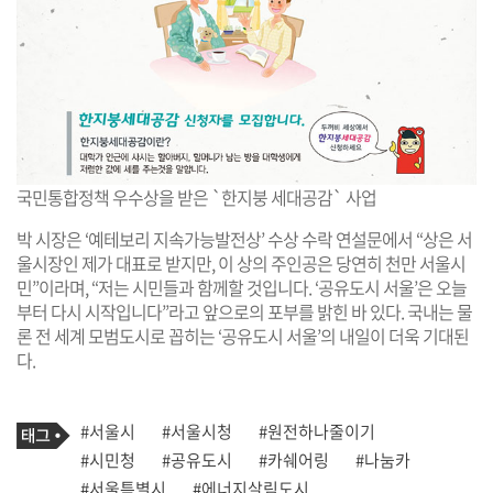
국민통합정책 우수상을 받은 `한지붕 세대공감` 사업
박 시장은 ‘예테보리 지속가능발전상’ 수상 수락 연설문에서 “상은 서
울시장인 제가 대표로 받지만, 이 상의 주인공은 당연히 천만 서울시
민”이라며, “저는 시민들과 함께할 것입니다. ‘공유도시 서울’은 오늘
부터 다시 시작입니다”라고 앞으로의 포부를 밝힌 바 있다. 국내는 물
론 전 세계 모범도시로 꼽히는 ‘공유도시 서울’의 내일이 더욱 기대된
다.
기
태
#서울시
#서울시청
#원전하나줄이기
사
그
관
#시민청
#공유도시
#카쉐어링
#나눔카
련
#서울특별시
#에너지살림도시