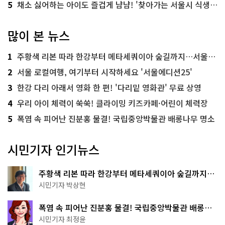
5
채소 싫어하는 아이도 즐겁게 냠냠! '찾아가는 서울시 식생활 교육' 현장
많이 본 뉴스
1
주황색 리본 따라 한강부터 메타세쿼이아 숲길까지…서울둘레길 15코스
2
서울 로컬여행, 여기부터 시작하세요 '서울에디션25'
3
한강 다리 아래서 영화 한 편! '다리밑 영화관' 무료 상영
4
우리 아이 체력이 쑥쑥! 클라이밍 키즈카페·어린이 체력장
5
폭염 속 피어난 진분홍 물결! 국립중앙박물관 배롱나무 명소
시민기자 인기뉴스
주황색 리본 따라 한강부터 메타세쿼이아 숲길까지…
서울둘레길 15코스
시민기자 박상현
폭염 속 피어난 진분홍 물결! 국립중앙박물관 배롱나
무 명소
시민기자 최정윤