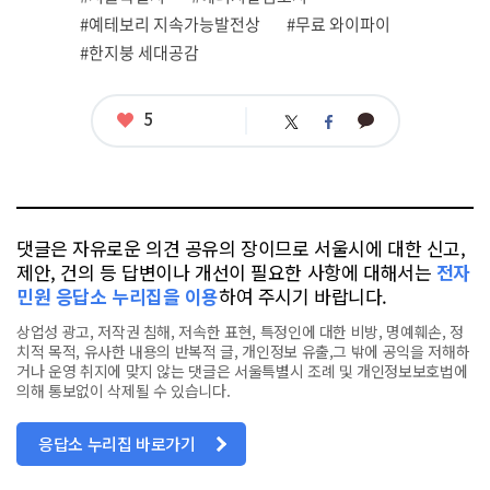
태
그
#예테보리 지속가능발전상
#무료 와이파이
#한지붕 세대공감
좋
5
카
트
페
아
카
위
이
요
오
터
스
톡
북
댓글은 자유로운 의견 공유의 장이므로 서울시에 대한 신고,
제안, 건의 등 답변이나 개선이 필요한 사항에 대해서는
전자
민원 응답소 누리집을 이용
하여 주시기 바랍니다.
상업성 광고, 저작권 침해, 저속한 표현, 특정인에 대한 비방, 명예훼손, 정
치적 목적, 유사한 내용의 반복적 글, 개인정보 유출,그 밖에 공익을 저해하
거나 운영 취지에 맞지 않는 댓글은 서울특별시 조례 및 개인정보보호법에
의해 통보없이 삭제될 수 있습니다.
응답소 누리집 바로가기