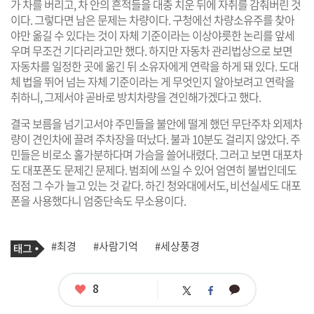
가 차를 버리고, 차 안의 흔적들을 대충 치운 뒤에 자취를 감춰버린 것
이다. 그렇다면 남은 문제는 차량이다. 구청에선 차량소유주를 찾아
야만 옮길 수 있다는 것이 자체 기준이라는 이상야릇한 논리를 앞세
우며 무조건 기다리라고만 했다. 하지만 자동차 관리법상으로 보면
자동차를 일정한 곳에 옮긴 뒤 소유자에게 연락을 하게 돼 있다. 도대
체 법을 뛰어 넘는 자체 기준이라는 게 무엇인지 알아보려고 연락을
취하니, 그제서야 곧바로 방치차량을 견인해가겠다고 했다.
결국 보름을 넘기고서야 주민들을 불안에 떨게 했던 무단주차 외제차
량이 견인차에 끌려 주차장을 떠났다. 불과 10분도 걸리지 않았다. 주
민들은 비로소 홀가분하다며 가슴을 쓸어내렸다. 그러고 보면 대포차
도 대포폰도 문제긴 문제다. 범죄에 쓰일 수 있어 엄연히 불법인데도
점점 그 수가 늘고 있는 것 같다. 하긴 청와대에서도, 비선실세도 대포
폰을 사용했다니 엄중단속도 무소용이다.
기
태
#최경
#사람기억
#세상풍경
사
그
관
련
태
좋
8
카
트
페
그
아
카
위
이
요
오