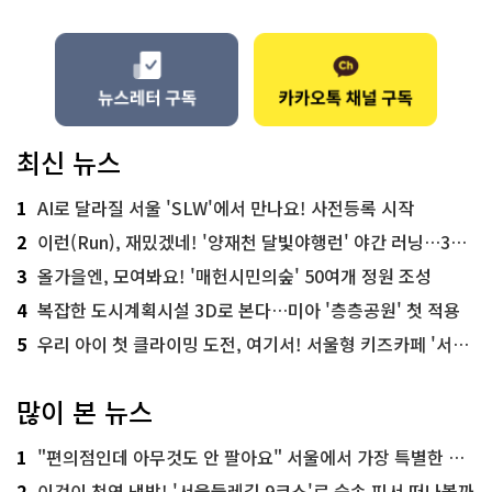
최신 뉴스
1
AI로 달라질 서울 'SLW'에서 만나요! 사전등록 시작
2
이런(Run), 재밌겠네! '양재천 달빛야행런' 야간 러닝…300명 모집
3
올가을엔, 모여봐요! '매헌시민의숲' 50여개 정원 조성
4
복잡한 도시계획시설 3D로 본다…미아 '층층공원' 첫 적용
5
우리 아이 첫 클라이밍 도전, 여기서! 서울형 키즈카페 '서울가족플라자점'
많이 본 뉴스
1
"편의점인데 아무것도 안 팔아요" 서울에서 가장 특별한 편의점의 정체
2
이것이 천연 냉방! '서울둘레길 9코스'로 숲속 피서 떠나볼까