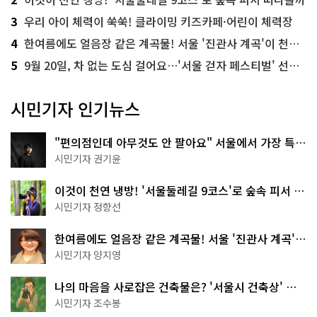
3
우리 아이 체력이 쑥쑥! 클라이밍 키즈카페·어린이 체력장
4
한여름에도 얼음장 같은 계곡물! 서울 '진관사 계곡'이 천국이네~
5
9월 20일, 차 없는 도심 걸어요…'서울 걷자 페스티벌' 선착순 5천명
시민기자 인기뉴스
"편의점인데 아무것도 안 팔아요" 서울에서 가장 특별
한 편의점의 정체
시민기자 권기윤
이것이 천연 냉방! '서울둘레길 9코스'로 숲속 피서 떠
나볼까
시민기자 정향선
한여름에도 얼음장 같은 계곡물! 서울 '진관사 계곡'이
천국이네~
시민기자 양지영
나의 마음을 사로잡은 건축물은? '서울시 건축상' 수
상작 공개!
시민기자 조수봉