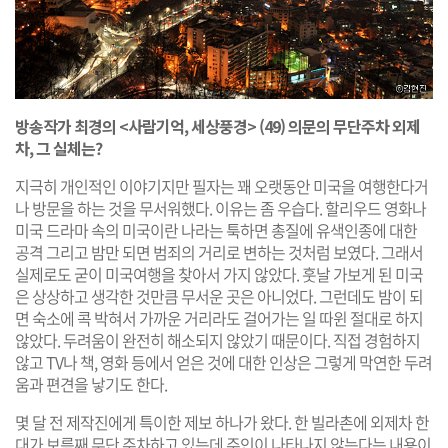
방송작가 최경의 <사람기억, 세상풍경> (49) 의문의 무단주차 외제
차, 그 실체는?
지극히 개인적인 이야기지만 필자는 꽤 오랫동안 미국을 여행한다거
나 방문을 하는 것을 무서워했다. 이유는 좀 우습다. 할리우드 영화나
미국 드라마 속의 미국이란 나라는 툭하면 총질에 유색인종에 대한
공격 그리고 밤만 되면 범죄의 거리로 변하는 것처럼 보였다. 그래서
실제로도 굳이 미국여행을 찾아서 가지 않았다. 훗날 가보게 된 미국
은 상상하고 생각한 것만큼 무서운 곳은 아니었다. 그런데도 밤이 되
면 숙소에 콕 박혀서 가까운 거리라도 걸어가는 일 따윈 절대로 하지
않았다. 두려움이 완전히 해소되지 않았기 때문이다. 직접 경험하지
않고 TV나 책, 영화 등에서 얻은 것에 대한 인상은 그렇게 막연한 두려
움과 편견을 낳기도 한다.
몇 달 전 제작진에게 특이한 제보 하나가 왔다. 한 빌라촌에 외제차 한
대가 보름째 무단 주차하고 있는데 주인이 나타나지 않는다는 내용이