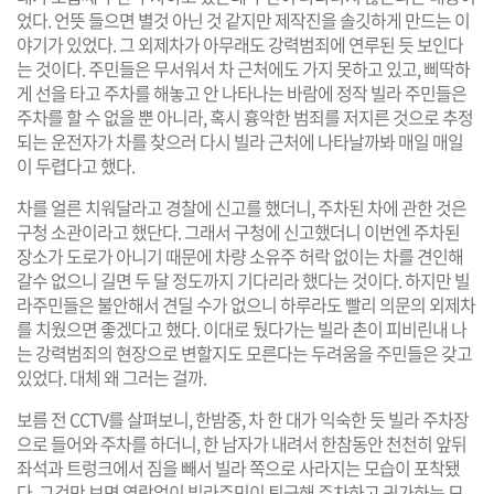
었다. 언뜻 들으면 별것 아닌 것 같지만 제작진을 솔깃하게 만드는 이
야기가 있었다. 그 외제차가 아무래도 강력범죄에 연루된 듯 보인다
는 것이다. 주민들은 무서워서 차 근처에도 가지 못하고 있고, 삐딱하
게 선을 타고 주차를 해놓고 안 나타나는 바람에 정작 빌라 주민들은
주차를 할 수 없을 뿐 아니라, 혹시 흉악한 범죄를 저지른 것으로 추정
되는 운전자가 차를 찾으러 다시 빌라 근처에 나타날까봐 매일 매일
이 두렵다고 했다.
차를 얼른 치워달라고 경찰에 신고를 했더니, 주차된 차에 관한 것은
구청 소관이라고 했단다. 그래서 구청에 신고했더니 이번엔 주차된
장소가 도로가 아니기 때문에 차량 소유주 허락 없이는 차를 견인해
갈수 없으니 길면 두 달 정도까지 기다리라 했다는 것이다. 하지만 빌
라주민들은 불안해서 견딜 수가 없으니 하루라도 빨리 의문의 외제차
를 치웠으면 좋겠다고 했다. 이대로 뒀다가는 빌라 촌이 피비린내 나
는 강력범죄의 현장으로 변할지도 모른다는 두려움을 주민들은 갖고
있었다. 대체 왜 그러는 걸까.
보름 전 CCTV를 살펴보니, 한밤중, 차 한 대가 익숙한 듯 빌라 주차장
으로 들어와 주차를 하더니, 한 남자가 내려서 한참동안 천천히 앞뒤
좌석과 트렁크에서 짐을 빼서 빌라 쪽으로 사라지는 모습이 포착됐
다. 그것만 보면 영락없이 빌라주민이 퇴근해 주차하고 귀가하는 모