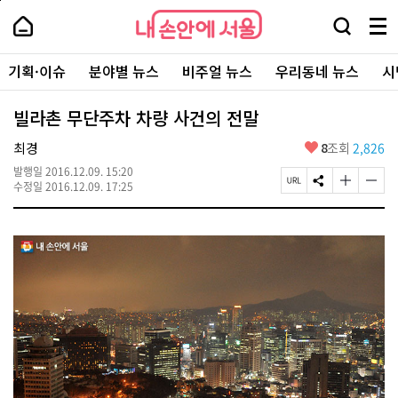
본
페
내
문
이
내
손
검
메
바
지
손
안
색
뉴
로
상
안
주
에
창
전
가
단
에
기획·이슈
분야별 뉴스
비주얼 뉴스
우리동네 뉴스
시
요
서
열
체
기
으
서
서
울
기
보
로
울
비
기
이
-
빌라촌 무단주차 차량 사건의 전말
스
동
서
바
울
좋
최경
8
조회
2,826
로
시
아
가
대
발행일
2016.12.09. 15:20
요
기
페
S
글
글
표
수정일
2016.12.09. 17:25
이
N
자
자
소
지
S
크
크
통
U
공
기
기
포
R
유
크
작
털
L
하
게
게
복
기
변
변
사
경
경
하
하
기
기