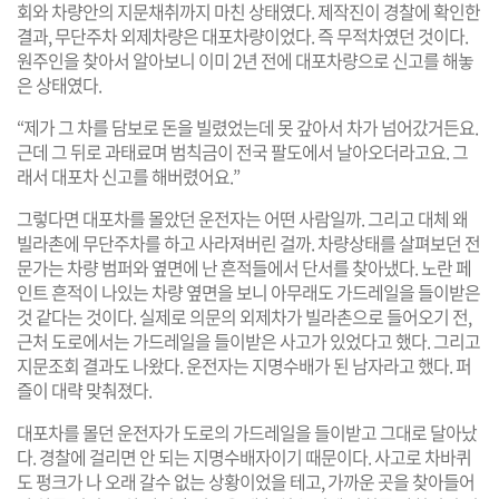
회와 차량안의 지문채취까지 마친 상태였다. 제작진이 경찰에 확인한
결과, 무단주차 외제차량은 대포차량이었다. 즉 무적차였던 것이다.
원주인을 찾아서 알아보니 이미 2년 전에 대포차량으로 신고를 해놓
은 상태였다.
“제가 그 차를 담보로 돈을 빌렸었는데 못 갚아서 차가 넘어갔거든요.
근데 그 뒤로 과태료며 범칙금이 전국 팔도에서 날아오더라고요. 그
래서 대포차 신고를 해버렸어요.”
그렇다면 대포차를 몰았던 운전자는 어떤 사람일까. 그리고 대체 왜
빌라촌에 무단주차를 하고 사라져버린 걸까. 차량상태를 살펴보던 전
문가는 차량 범퍼와 옆면에 난 흔적들에서 단서를 찾아냈다. 노란 페
인트 흔적이 나있는 차량 옆면을 보니 아무래도 가드레일을 들이받은
것 같다는 것이다. 실제로 의문의 외제차가 빌라촌으로 들어오기 전,
근처 도로에서는 가드레일을 들이받은 사고가 있었다고 했다. 그리고
지문조회 결과도 나왔다. 운전자는 지명수배가 된 남자라고 했다. 퍼
즐이 대략 맞춰졌다.
대포차를 몰던 운전자가 도로의 가드레일을 들이받고 그대로 달아났
다. 경찰에 걸리면 안 되는 지명수배자이기 때문이다. 사고로 차바퀴
도 펑크가 나 오래 갈수 없는 상황이었을 테고, 가까운 곳을 찾아들어