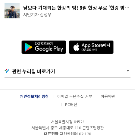
낮보다 기대되는 한강의 밤! 8월 한정 무료 '한강 밤
핑' 예약은?
시민기자 김성무
다
A
운
p
로
p
드
S
하
t
기
o
관련 누리집 바로가기
G
r
o
e
o
에
g
서
l
다
개인정보처리방침
이메일 무단수집 거부
이용약관
e
운
P
로
PC버전
l
드
a
하
y
기
서울특별시청 04524
서울특별시 중구 세종대로 110 콘텐츠담당관
대표전화
다산콜센터
02-120