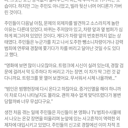
습이다. 하지만 그는 주민도 아니었고, 빌라 뒷산 너머 어디론가 가버
린 것이다.
주민들이 다음날 아침, 문제의 외제차를 발견하고 소스라치게 놀란
이유는 다른데 있었다. 바퀴는 주저앉아 있고, 차량 앞과 옆 범퍼가 심
하게 찌그러져 있었던 것이다. 게다가 차량 앞의 번호판까지 없는 상
태였다. 주민들은 누군가를 치고 나서 도주한 뺑소니차량이거나 강력
범죄에 연루돼 경찰에 쫓기다가 차를 버리고 달아난 것일 수도 있다
고 했다.
“영화에 보면 많이 나오잖아요. 트렁크에 시신이 실려 있는데, 경찰 검
문에 걸려서 막 도주하다 차 버리고 가는 장면. 이 차가 딱 그런 것 같
다니까요. 트렁크를 못 열어 보겠어요. 무서워서 시체 나올까봐...”
“범인은 범행현장에 다시 온다고 하잖아요. 증거인멸을 해야 하니까
이 차로 다시 나타날지도 몰라요. 괜히 재수 없게 맞닥뜨렸다가 봉변
당할까봐 너무 무섭다구요.”
생전 처음 겪는 일에 주민들은 자신들이 본 영화나 TV 범죄수사물에
서 나오는 온갖 장면을 떠올리며 눈앞에 있는 사고흔적이 역력한 외
제차에 대입시키고 있었다. 주민들의 신고로 경찰에선 이미 차적 조