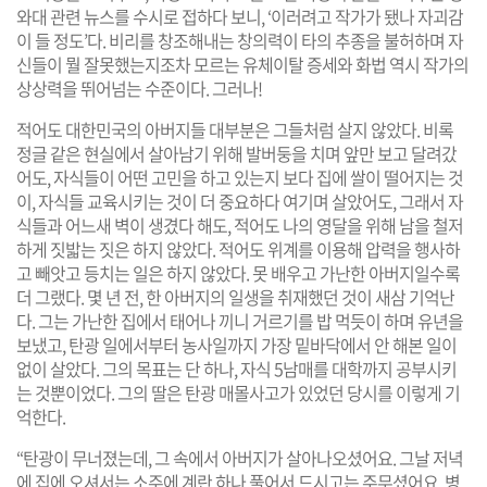
와대 관련 뉴스를 수시로 접하다 보니, ‘이러려고 작가가 됐나 자괴감
이 들 정도’다. 비리를 창조해내는 창의력이 타의 추종을 불허하며 자
신들이 뭘 잘못했는지조차 모르는 유체이탈 증세와 화법 역시 작가의
상상력을 뛰어넘는 수준이다. 그러나!
적어도 대한민국의 아버지들 대부분은 그들처럼 살지 않았다. 비록
정글 같은 현실에서 살아남기 위해 발버둥을 치며 앞만 보고 달려갔
어도, 자식들이 어떤 고민을 하고 있는지 보다 집에 쌀이 떨어지는 것
이, 자식들 교육시키는 것이 더 중요하다 여기며 살았어도, 그래서 자
식들과 어느새 벽이 생겼다 해도, 적어도 나의 영달을 위해 남을 철저
하게 짓밟는 짓은 하지 않았다. 적어도 위계를 이용해 압력을 행사하
고 빼앗고 등치는 일은 하지 않았다. 못 배우고 가난한 아버지일수록
더 그랬다. 몇 년 전, 한 아버지의 일생을 취재했던 것이 새삼 기억난
다. 그는 가난한 집에서 태어나 끼니 거르기를 밥 먹듯이 하며 유년을
보냈고, 탄광 일에서부터 농사일까지 가장 밑바닥에서 안 해본 일이
없이 살았다. 그의 목표는 단 하나, 자식 5남매를 대학까지 공부시키
는 것뿐이었다. 그의 딸은 탄광 매몰사고가 있었던 당시를 이렇게 기
억한다.
“탄광이 무너졌는데, 그 속에서 아버지가 살아나오셨어요. 그날 저녁
에 집에 오셔서는 소주에 계란 하나 풀어서 드시고는 주무셨어요. 병