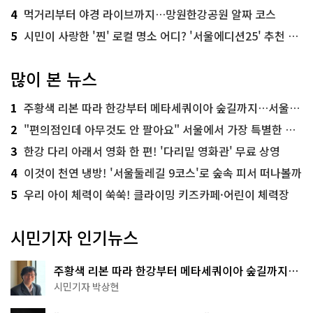
4
먹거리부터 야경 라이브까지…망원한강공원 알짜 코스
5
시민이 사랑한 '찐' 로컬 명소 어디? '서울에디션25' 추천 코스
많이 본 뉴스
1
주황색 리본 따라 한강부터 메타세쿼이아 숲길까지…서울둘레길 15코스
2
"편의점인데 아무것도 안 팔아요" 서울에서 가장 특별한 편의점의 정체
3
한강 다리 아래서 영화 한 편! '다리밑 영화관' 무료 상영
4
이것이 천연 냉방! '서울둘레길 9코스'로 숲속 피서 떠나볼까
5
우리 아이 체력이 쑥쑥! 클라이밍 키즈카페·어린이 체력장
시민기자 인기뉴스
주황색 리본 따라 한강부터 메타세쿼이아 숲길까지…
서울둘레길 15코스
시민기자 박상현