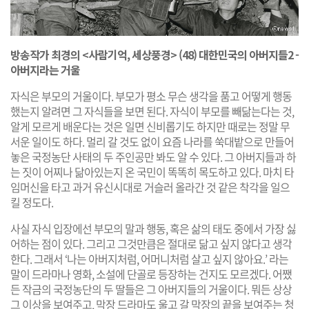
방송작가 최경의 <사람기억, 세상풍경> (48) 대한민국의 아버지들2 -
아버지라는 거울
자식은 부모의 거울이다. 부모가 평소 무슨 생각을 품고 어떻게 행동
했는지 알려면 그 자식들을 보면 된다. 자식이 부모를 빼닮는다는 것,
알게 모르게 배운다는 것은 일면 신비롭기도 하지만 때로는 정말 무
서운 일이도 하다. 멀리 갈 것도 없이 요즘 나라를 쑥대밭으로 만들어
놓은 국정농단 사태의 두 주인공만 봐도 알 수 있다. 그 아버지들과 하
는 짓이 어찌나 닮아있는지 온 국민이 똑똑히 목도하고 있다. 마치 타
임머신을 타고 과거 유신시대로 거슬러 올라간 것 같은 착각을 일으
킬 정도다.
사실 자식 입장에선 부모의 말과 행동, 혹은 삶의 태도 중에서 가장 싫
어하는 점이 있다. 그리고 그것만큼은 절대로 닮고 싶지 않다고 생각
한다. 그래서 ‘나는 아버지처럼, 어머니처럼 살고 싶지 않아요.’ 라는
말이 드라마나 영화, 소설에 단골로 등장하는 건지도 모르겠다. 어쨌
든 작금의 국정농단의 두 딸들은 그 아버지들의 거울이다. 뭐든 상상
그 이상을 보여주고, 막장 드라마도 울고 갈 막장의 끝을 보여주는 청