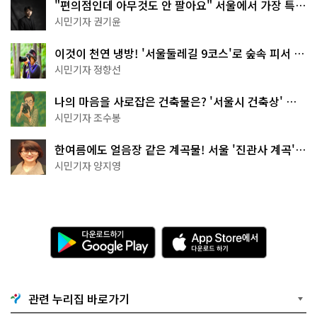
"편의점인데 아무것도 안 팔아요" 서울에서 가장 특별
한 편의점의 정체
시민기자 권기윤
이것이 천연 냉방! '서울둘레길 9코스'로 숲속 피서 떠
나볼까
시민기자 정향선
나의 마음을 사로잡은 건축물은? '서울시 건축상' 수
상작 공개!
시민기자 조수봉
한여름에도 얼음장 같은 계곡물! 서울 '진관사 계곡'이
천국이네~
시민기자 양지영
다
A
운
p
로
p
드
S
하
t
기
o
관련 누리집 바로가기
G
r
o
e