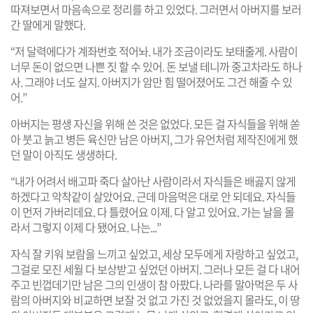
따져보면서 마음속으로 정리를 하고 있었다. 그러면서 아버지를 보러
간 딸에게 말했다.
“저 달력에다가 계좌번호 적어놔. 내가 조금이라도 보태줄게. 사람이
너무 돈이 없으면 나쁜 짓 할 수 있어. 돈 보낼 테니까 중고차라도 하나
사. 그래야 너도 살지. 아버지가 암만 힘 떨어졌어도 그건 해줄 수 있
어.”
아버지는 평생 자신을 위해 쓴 것은 없었다. 모든 걸 자식들을 위해 쏟
아 붓고 늙고 병든 육신만 남은 아버지, 그가 유언처럼 제작진에게 했
던 말이 아직도 생생하다.
“내가 어려서 배고파 죽다 살아난 사람이라서 자식들은 배곯지 않게
하겠다고 악착같이 살았어요. 근데 마음먹은 대로 안 되데요. 자식들
이 먼저 가버리데요. 다 틀렸어요 이제. 다 알고 있어요. 가는 날을 몰
라서 그렇지 이제 다 됐어요. 나는...”
자식 잘 키워 보람을 느끼고 싶었고, 세상 모두에게 자랑하고 싶었고,
그걸로 모진 세월 다 보상받고 싶었던 아버지. 그러나 모든 걸 다 내어
주고 빈껍데기만 남은 그의 인생이 참 아팠다. 나라를 말아먹은 두 사
람의 아버지와 비교하면 보잘 것 없고 가진 것 없었을지 몰라도, 이 땅