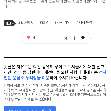
의 아버지들 대부분은 그렇게 눈물 나게 살았고, 힘겹게 살아가고 있
다.
기
태
#할아버지
#최경
#사람기억
#세상풍경
사
그
관
련
태
좋
4
카
트
페
그
아
카
위
이
요
오
터
스
톡
북
댓글은 자유로운 의견 공유의 장이므로 서울시에 대한 신고,
제안, 건의 등 답변이나 개선이 필요한 사항에 대해서는
전자
민원 응답소 누리집을 이용
하여 주시기 바랍니다.
상업성 광고, 저작권 침해, 저속한 표현, 특정인에 대한 비방, 명예훼손, 정
치적 목적, 유사한 내용의 반복적 글, 개인정보 유출,그 밖에 공익을 저해하
거나 운영 취지에 맞지 않는 댓글은 서울특별시 조례 및 개인정보보호법에
의해 통보없이 삭제될 수 있습니다.
응답소 누리집 바로가기