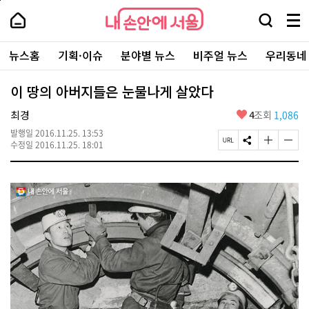
본
페
내
문
이
내
손
검
메
바
지
손
안
색
뉴
로
상
안
주
에
창
전
가
단
에
뉴스홈
기획·이슈
분야별 뉴스
비주얼 뉴스
우리동네
요
서
열
체
기
으
서
서
울
기
보
로
울
비
기
이
-
이 땅의 아버지들은 눈물나게 살았다
스
동
서
바
울
좋
최경
4
조회
1,086
로
시
아
가
대
발행일
2016.11.25. 13:53
요
기
페
S
글
글
표
수정일
2016.11.25. 18:01
이
N
자
자
소
지
S
크
크
통
U
공
기
기
포
R
유
크
작
털
L
하
게
게
복
기
변
변
사
경
경
하
하
기
기