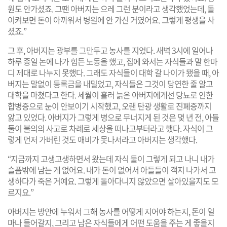
원도 안가셨죠. 그땐 아버지는 으레 그런 분이라고 생각했었는데, 돌
이켜보면 돈이 아까워서 병원에 안 가신 거였어요. 그렇게 평생을 사
셨죠.”
그 후, 아버지는 광부를 그만두고 농사를 지었다. 새벽 3시에 일어나
하루 종일 논에 나가 힘든 노동을 했고, 집에 와서는 자식들과 말 한마
디 제대로 나누지 못했다. 그래도 자식들이 대학 갈 나이가 됐을 때, 아
버지는 말없이 등록금을 내밀었고, 자식들은 그것이 당연한 줄 알고
대학을 마쳤다고 한다. 세월이 흘러 늙은 아버지에게선 당뇨로 인한
합병증으로 눈이 안보이기 시작했고, 오랜 탄광 생활로 진폐증까지
앓고 있었다. 아버지가 그렇게 병으로 무너지게 된 것은 몇 년 전, 아들
둘이 불의의 사고로 차례로 세상을 떠나고부터라고 했다. 자식이 그
렇게 먼저 가버린 것도 애비가 못나서라고 아버지는 생각했다.
“지금까지 고생고생하면서 왔는데 자식 둘이 그렇게 되고 나니 내가
슬픔밖에 남는 게 없어요. 내가 돈이 없어서 아들들이 객지 나가서 고
생하다가 죽은 거예요. 그렇게 돌아다니지 않았으면 살아있을지도 모
르지요.”
아버지는 방안에 누워서 그해 농사를 어떻게 지어야 하는지, 돈이 얼
마나 들어갈지, 그리고 남은 자식들에게 어떤 도움을 주는 게 좋을지