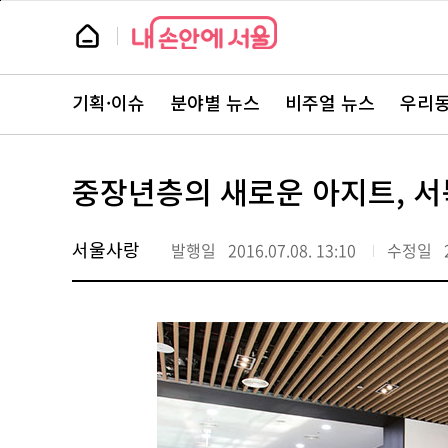
본
페
문
이
뉴
바
지
스
로
상
룸
가
단
뉴
기
으
스
로
기획·이슈
분야별 뉴스
비주얼 뉴스
우리동
주
이
요
동
서
비
스
중장년층의 새로운 아지트, 서
바
로
가
기
서울사랑
발행일
2016.07.08. 13:10
수정일