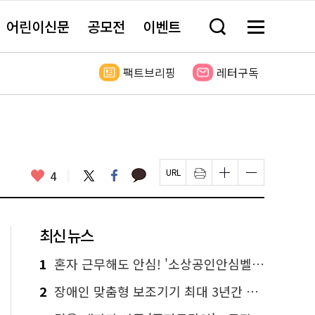
어린이신문
공모전
이벤트
검
메
색
뉴
창
전
열
체
팩트브리핑
레터구독
기
보
기
카
좋
트
페
4
페
인
글
글
카
위
이
아
이
쇄
자
자
오
터
스
요
지
하
크
크
톡
북
U
기
기
기
R
새
크
작
L
창
게
게
최신 뉴스
복
열
변
변
사
림
경
경
하
하
1
혼자 근무해도 안심! '소상공인안심벨' 신청하세요
기
기
2
장애인 맞춤형 보조기기 최대 3년간 무상 대여…삶의 질 높인다