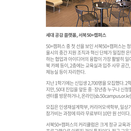
세대 공감 플랫폼, 서북50+캠퍼스
50+캠퍼스 중 첫 선을 보인 서북50+캠퍼스는
울시의 중간 지원 조직과 혁신 단체가 밀집한 은
하는 협업과 아이디어의 융합이 가장 활발히 일
북 카페 등이, 2층에는 교육실과 입주 사무 공간,
체능실 등이 자리한다.
지난 1학기에는 신입생 2,700명을 모집했다. 2
지만, 50대 진입을 앞둔 중·장년층 누구나 신청
센터를 방문하거나, 온라인(
sb.50campus.or.kr
모집은 인생재설계학부, 커리어모색학부, 일상기술
참가비는 과정에 따라 무료부터 10만 원 선이다.
서북50+캠퍼스의 커리큘럼은 크게 정규 교육과
프로그램으로 이뤄진 것이 특징이다. 정규 