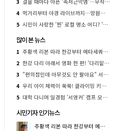
3
걸을 때마다 아픈 '족저근막염'…무작정 참지 말고 '이것' 해보세요!
4
먹거리부터 야경 라이브까지…망원한강공원 알짜 코스
5
시민이 사랑한 '찐' 로컬 명소 어디? '서울에디션25' 추천 코스
많이 본 뉴스
1
주황색 리본 따라 한강부터 메타세쿼이아 숲길까지…서울둘레길 15코스
2
한강 다리 아래서 영화 한 편! '다리밑 영화관' 무료 상영
3
"편의점인데 아무것도 안 팔아요" 서울에서 가장 특별한 편의점의 정체
4
우리 아이 체력이 쑥쑥! 클라이밍 키즈카페·어린이 체력장
5
대학 다니며 일경험 '서영커' 캠프 모집…전액 무료
시민기자 인기뉴스
주황색 리본 따라 한강부터 메타세쿼이아 숲길까지…서울둘레길 15코스