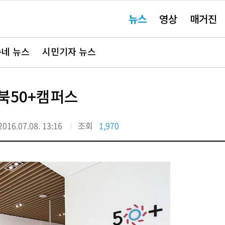
주
뉴스
영상
매거진
요
서
비
스
바
네 뉴스
시민기자 뉴스
로
가
기"
북50+캠퍼스
2016.07.08. 13:16
조회
1,970