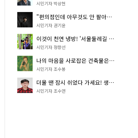
시민기자 박상현
"편의점인데 아무것도 안 팔아요" 서울에서 가장 특별한 편의점의 정체
시민기자 권기윤
이것이 천연 냉방! '서울둘레길 9코스'로 숲속 피서 떠나볼까
시민기자 정향선
나의 마음을 사로잡은 건축물은? '서울시 건축상' 수상작 공개!
시민기자 조수봉
더울 땐 잠시 쉬었다 가세요! 생수 냉장고부터 해피소·무더위쉼터까지
시민기자 조수연