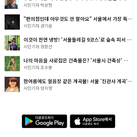
서울둘레길 15코스
시민기자 박상현
"편의점인데 아무것도 안 팔아요" 서울에서 가장 특별
한 편의점의 정체
시민기자 권기윤
이것이 천연 냉방! '서울둘레길 9코스'로 숲속 피서 떠
나볼까
시민기자 정향선
나의 마음을 사로잡은 건축물은? '서울시 건축상' 수
상작 공개!
시민기자 조수봉
한여름에도 얼음장 같은 계곡물! 서울 '진관사 계곡'이
천국이네~
시민기자 양지영
다
A
운
p
로
p
드
S