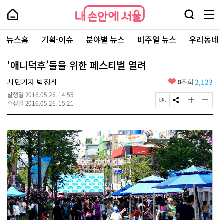
본
페
내
문
이
내
손
검
메
바
지
손
안
색
뉴
로
상
안
주
에
창
전
가
단
에
뉴스홈
기획·이슈
분야별 뉴스
비주얼 뉴스
우리동네
요
서
열
체
기
으
서
서
울
기
보
로
울
비
기
이
-
‘애니덕후’들을 위한 페스티벌 열려
스
동
서
바
울
좋
시민기자 박장식
0
조회
2,123
로
시
아
가
대
발행일
2016.05.26. 14:55
요
기
페
S
글
글
표
수정일
2016.05.26. 15:21
이
N
자
자
소
지
S
크
크
통
U
공
기
기
포
R
유
크
작
털
L
하
게
게
복
기
변
변
사
경
경
하
하
기
기