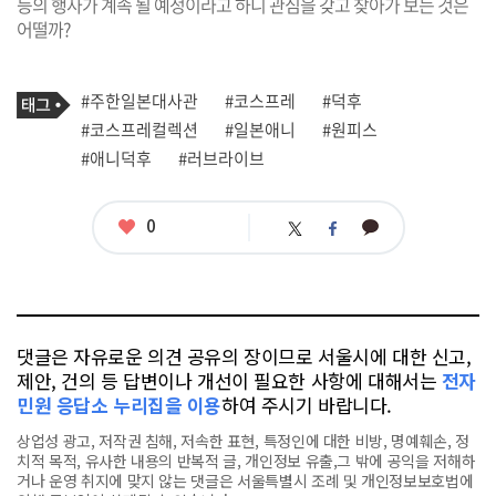
등의 행사가 계속 될 예정이라고 하니 관심을 갖고 찾아가 보는 것은
어떨까?
기
태
#주한일본대사관
#코스프레
#덕후
사
그
관
#코스프레컬렉션
#일본애니
#원피스
련
#애니덕후
#러브라이브
태
그
좋
0
카
트
페
아
카
위
이
요
오
터
스
톡
북
댓글은 자유로운 의견 공유의 장이므로 서울시에 대한 신고,
제안, 건의 등 답변이나 개선이 필요한 사항에 대해서는
전자
민원 응답소 누리집을 이용
하여 주시기 바랍니다.
상업성 광고, 저작권 침해, 저속한 표현, 특정인에 대한 비방, 명예훼손, 정
치적 목적, 유사한 내용의 반복적 글, 개인정보 유출,그 밖에 공익을 저해하
거나 운영 취지에 맞지 않는 댓글은 서울특별시 조례 및 개인정보보호법에