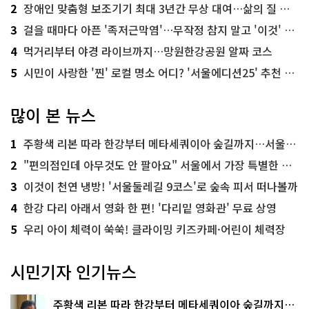
2
장애인 맞춤형 보조기기 최대 3년간 무상 대여…삶의 질 높인다
3
걸을 때마다 아픈 '족저근막염'…무작정 참지 말고 '이것' 해보세요!
4
먹거리부터 야경 라이브까지…망원한강공원 알짜 코스
5
시민이 사랑한 '찐' 로컬 명소 어디? '서울에디션25' 추천 코스
많이 본 뉴스
1
주황색 리본 따라 한강부터 메타세쿼이아 숲길까지…서울둘레길 15코스
2
"편의점인데 아무것도 안 팔아요" 서울에서 가장 특별한 편의점의 정체
3
이것이 천연 냉방! '서울둘레길 9코스'로 숲속 피서 떠나볼까
4
한강 다리 아래서 영화 한 편! '다리밑 영화관' 무료 상영
5
우리 아이 체력이 쑥쑥! 클라이밍 키즈카페·어린이 체력장
시민기자 인기뉴스
주황색 리본 따라 한강부터 메타세쿼이아 숲길까지…