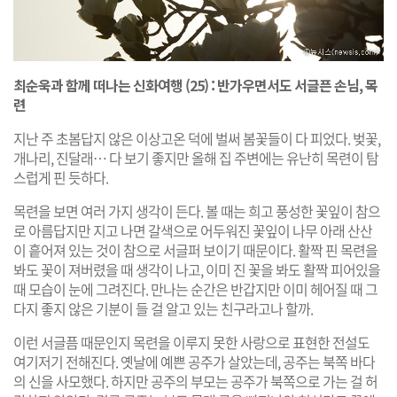
최순욱과 함께 떠나는 신화여행 (25) : 반가우면서도 서글픈 손님, 목
련
지난 주 초봄답지 않은 이상고온 덕에 벌써 봄꽃들이 다 피었다. 벚꽃,
개나리, 진달래… 다 보기 좋지만 올해 집 주변에는 유난히 목련이 탐
스럽게 핀 듯하다.
목련을 보면 여러 가지 생각이 든다. 볼 때는 희고 풍성한 꽃잎이 참으
로 아름답지만 지고 나면 갈색으로 어두워진 꽃잎이 나무 아래 산산
이 흩어져 있는 것이 참으로 서글퍼 보이기 때문이다. 활짝 핀 목련을
봐도 꽃이 져버렸을 때 생각이 나고, 이미 진 꽃을 봐도 활짝 피어있을
때 모습이 눈에 그려진다. 만나는 순간은 반갑지만 이미 헤어질 때 그
다지 좋지 않은 기분이 들 걸 알고 있는 친구라고나 할까.
이런 서글픔 때문인지 목련을 이루지 못한 사랑으로 표현한 전설도
여기저기 전해진다. 옛날에 예쁜 공주가 살았는데, 공주는 북쪽 바다
의 신을 사모했다. 하지만 공주의 부모는 공주가 북쪽으로 가는 걸 허