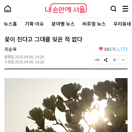
본
페
내
문
이
내
손
검
메
바
지
손
안
색
뉴
로
상
안
주
에
창
전
가
단
에
뉴스홈
기획·이슈
분야별 뉴스
비주얼 뉴스
우리동네
요
서
열
체
기
으
서
서
울
기
보
로
울
비
기
이
-
꽃이 진다고 그대를 잊은 적 없다
스
동
서
바
울
좋
최순욱
10
조회
1,773
로
시
아
가
대
발행일
2016.04.06. 14:26
요
기
페
S
글
글
표
수정일
2016.04.06. 14:26
이
N
자
자
소
지
S
크
크
통
U
공
기
기
포
R
유
크
작
털
L
하
게
게
복
기
변
변
사
경
경
하
하
기
기