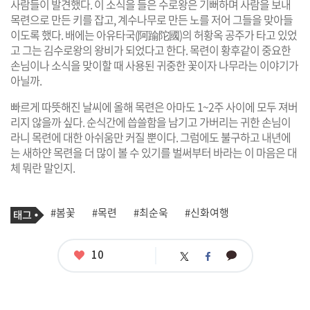
사람들이 발견했다. 이 소식을 들은 수로왕은 기뻐하며 사람을 보내
목련으로 만든 키를 잡고, 계수나무로 만든 노를 저어 그들을 맞아들
이도록 했다. 배에는 아유타국(阿踰陀國)의 허황옥 공주가 타고 있었
고 그는 김수로왕의 왕비가 되었다고 한다. 목련이 황후같이 중요한
손님이나 소식을 맞이할 때 사용된 귀중한 꽃이자 나무라는 이야기가
아닐까.
빠르게 따뜻해진 날씨에 올해 목련은 아마도 1~2주 사이에 모두 져버
리지 않을까 싶다. 순식간에 씁쓸함을 남기고 가버리는 귀한 손님이
라니 목련에 대한 아쉬움만 커질 뿐이다. 그럼에도 불구하고 내년에
는 새하얀 목련을 더 많이 볼 수 있기를 벌써부터 바라는 이 마음은 대
체 뭐란 말인지.
기
태
#봄꽃
#목련
#최순욱
#신화여행
사
그
관
련
태
좋
10
카
트
페
그
아
카
위
이
요
오
터
스
톡
북