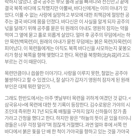
락하지 않았다. 결국 공주는 부모 몰래 궁을 빠져나와 천신만고 끝에
결국 북쪽 바다에 도착했지만 아뿔싸, 바다신에게는 이미 아내가 있
었다. 이룰 수 없는 사랑에 실망하고 부모에 대한 죄책감에 절망한 공
주는 결국 바다에 몸을 던졌다. 바다신은 이 사실을 알게 되자 공주의
넋을 달래기 위해 공주를 묻은 뒤 원래의 아내도 영원히 잠자는 약을
먹여 그 옆에 묻고 홀로 외롭게 살았다. 얼마 후 공주의 무덤에서는 하
얀 목련(백목련)이, 원래의 아내가 묻힌 무덤에는 붉은 목련(자목련)이
피어났다. 이 목련들에게는 아직도 북쪽 바다신을 사모하는지 꽃봉오
리가 항상 북쪽을 향해 맺혔다고 한다. 목련을 북향화(北向花)라고도
부르는 건 이 때문이다.
목련만큼이나 씁쓸한 이야기다. 사랑을 이루지 못한, 철없는 공주야
불쌍하다고 할 수 있겠으나, 잘 살다가 갑자기 영원히 잠자게 된 원래
부인은 대체 뭐란 말인가.
그래도 한반도에서는 아주 옛날부터 목련을 귀하게 여겼던 것 같다. <
삼국유사>에 목련에 대한 첫 기록이 등장한다. 김수로왕은 가야의 시
조인데 즉위한 지 7년 되도록 배필을 구하지 않자 신하들이 장가 좀
가라고 간청을 했다고 한다. 하지만 왕은 “하늘의 뜻이 곧 있을 터이니
경들은 너무 걱정 말라”며 점잖게 거절했다. 과연 얼마 후에 서쪽 먼
바다에서 붉은 돛을 단 배 한 척이 가야국을 향하고 있는 것을 가야국