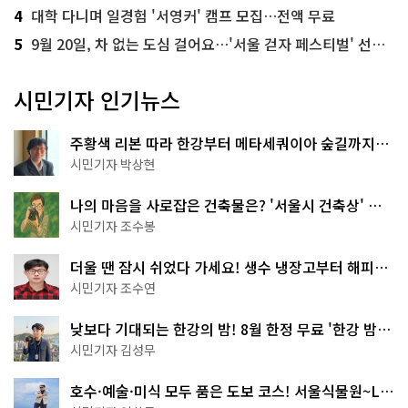
4
대학 다니며 일경험 '서영커' 캠프 모집…전액 무료
5
9월 20일, 차 없는 도심 걸어요…'서울 걷자 페스티벌' 선착순 5천명
시민기자 인기뉴스
주황색 리본 따라 한강부터 메타세쿼이아 숲길까지…
서울둘레길 15코스
시민기자 박상현
나의 마음을 사로잡은 건축물은? '서울시 건축상' 수
상작 공개!
시민기자 조수봉
더울 땐 잠시 쉬었다 가세요! 생수 냉장고부터 해피소
·무더위쉼터까지
시민기자 조수연
낮보다 기대되는 한강의 밤! 8월 한정 무료 '한강 밤
핑' 예약은?
시민기자 김성무
호수·예술·미식 모두 품은 도보 코스! 서울식물원~LG