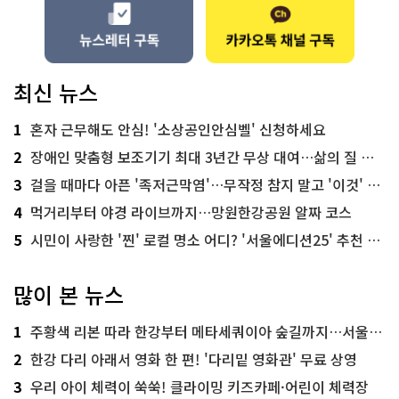
최신 뉴스
1
혼자 근무해도 안심! '소상공인안심벨' 신청하세요
2
장애인 맞춤형 보조기기 최대 3년간 무상 대여…삶의 질 높인다
3
걸을 때마다 아픈 '족저근막염'…무작정 참지 말고 '이것' 해보세요!
4
먹거리부터 야경 라이브까지…망원한강공원 알짜 코스
5
시민이 사랑한 '찐' 로컬 명소 어디? '서울에디션25' 추천 코스
많이 본 뉴스
1
주황색 리본 따라 한강부터 메타세쿼이아 숲길까지…서울둘레길 15코스
2
한강 다리 아래서 영화 한 편! '다리밑 영화관' 무료 상영
3
우리 아이 체력이 쑥쑥! 클라이밍 키즈카페·어린이 체력장