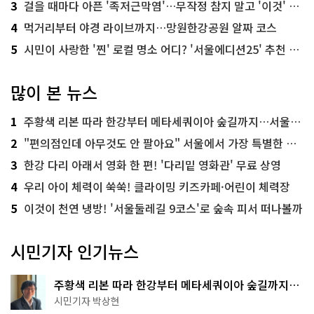
3
걸을 때마다 아픈 '족저근막염'…무작정 참지 말고 '이것' 해보세요!
4
먹거리부터 야경 라이브까지…망원한강공원 알짜 코스
5
시민이 사랑한 '찐' 로컬 명소 어디? '서울에디션25' 추천 코스
많이 본 뉴스
1
주황색 리본 따라 한강부터 메타세쿼이아 숲길까지…서울둘레길 15코스
2
"편의점인데 아무것도 안 팔아요" 서울에서 가장 특별한 편의점의 정체
3
한강 다리 아래서 영화 한 편! '다리밑 영화관' 무료 상영
4
우리 아이 체력이 쑥쑥! 클라이밍 키즈카페·어린이 체력장
5
이것이 천연 냉방! '서울둘레길 9코스'로 숲속 피서 떠나볼까
시민기자 인기뉴스
주황색 리본 따라 한강부터 메타세쿼이아 숲길까지…
서울둘레길 15코스
시민기자 박상현