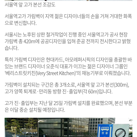
서울역 앞 고가 본선 조감도
서울역고가 가림벽이 지역 젊은 디자이너들의 손을 거쳐 거대한 화폭
으로 변신합니다.
서울시는 노후된 상판 철거작업이 진행 중인 서울역고가 공사 현장
가림벽 총 420m에 공공디자인을 입혀 준공 전까지 전시한다고 밝혔
습니다.
특히 가림벽 디자인은 현대카드, 아모레퍼시픽의 디자인을 총괄한 바
있는 브랜드 디자이너 오준식 대표가 이끄는 젊은 디자이너 그룹인
'베리스트릿키친(Very Street Kitchen)'의 재능기부로 이뤄졌습니다.
가림벽이 설치되는 구간은 총 3개소로, 서울역 앞 고가 본선(300m),
고가 양쪽 퇴계로·만리동 방향 진·출입부(각 60m)입니다.
고가 진·출입부는 지난 달 25일 가림벽 설치를 완료했으며, 본선 부분
은 이달 중순 설치될 예정입니다.