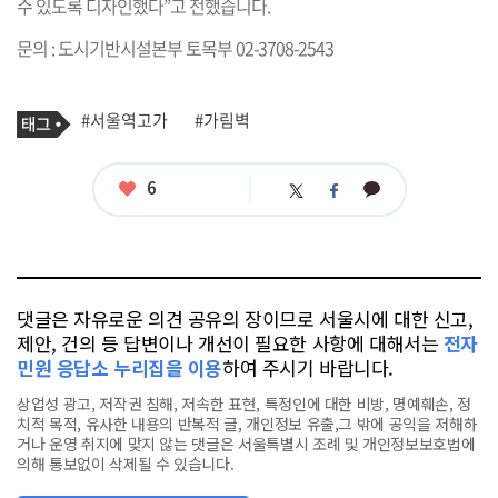
수 있도록 디자인했다”고 전했습니다.
문의 : 도시기반시설본부 토목부 02-3708-2543
기
태
#서울역고가
#가림벽
사
그
관
련
태
좋
6
카
트
페
그
아
카
위
이
요
오
터
스
톡
북
댓글은 자유로운 의견 공유의 장이므로 서울시에 대한 신고,
제안, 건의 등 답변이나 개선이 필요한 사항에 대해서는
전자
민원 응답소 누리집을 이용
하여 주시기 바랍니다.
상업성 광고, 저작권 침해, 저속한 표현, 특정인에 대한 비방, 명예훼손, 정
치적 목적, 유사한 내용의 반복적 글, 개인정보 유출,그 밖에 공익을 저해하
거나 운영 취지에 맞지 않는 댓글은 서울특별시 조례 및 개인정보보호법에
의해 통보없이 삭제될 수 있습니다.