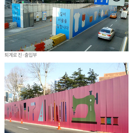
퇴계로 진·출입부