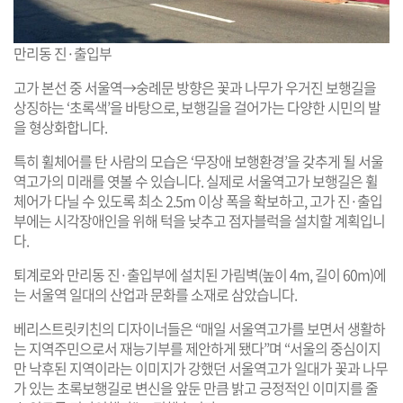
만리동 진·출입부
고가 본선 중 서울역→숭례문 방향은 꽃과 나무가 우거진 보행길을
상징하는 ‘초록색’을 바탕으로, 보행길을 걸어가는 다양한 시민의 발
을 형상화합니다.
특히 휠체어를 탄 사람의 모습은 ‘무장애 보행환경’을 갖추게 될 서울
역고가의 미래를 엿볼 수 있습니다. 실제로 서울역고가 보행길은 휠
체어가 다닐 수 있도록 최소 2.5m 이상 폭을 확보하고, 고가 진·출입
부에는 시각장애인을 위해 턱을 낮추고 점자블럭을 설치할 계획입니
다.
퇴계로와 만리동 진·출입부에 설치된 가림벽(높이 4m, 길이 60m)에
는 서울역 일대의 산업과 문화를 소재로 삼았습니다.
베리스트릿키친의 디자이너들은 “매일 서울역고가를 보면서 생활하
는 지역주민으로서 재능기부를 제안하게 됐다”며 “서울의 중심이지
만 낙후된 지역이라는 이미지가 강했던 서울역고가 일대가 꽃과 나무
가 있는 초록보행길로 변신을 앞둔 만큼 밝고 긍정적인 이미지를 줄