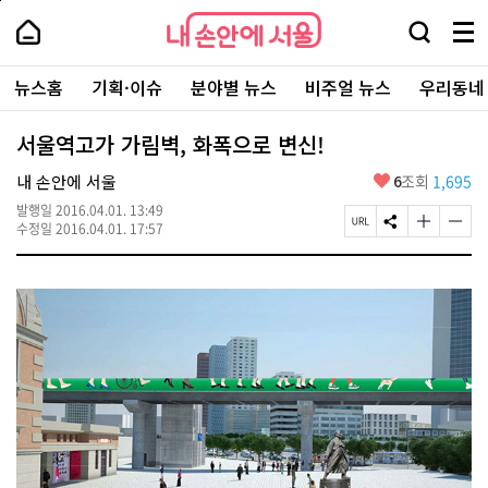
본
페
내
문
이
내
손
검
메
바
지
손
안
색
뉴
로
상
안
주
에
창
전
가
단
에
뉴스홈
기획·이슈
분야별 뉴스
비주얼 뉴스
우리동네
요
서
열
체
기
으
서
서
울
기
보
로
울
비
기
이
-
서울역고가 가림벽, 화폭으로 변신!
스
동
서
바
울
좋
내 손안에 서울
6
조회
1,695
로
시
아
가
대
발행일
2016.04.01. 13:49
요
기
페
S
글
글
표
수정일
2016.04.01. 17:57
이
N
자
자
소
지
S
크
크
통
U
공
기
기
포
R
유
크
작
털
L
하
게
게
복
기
변
변
사
경
경
하
하
기
기