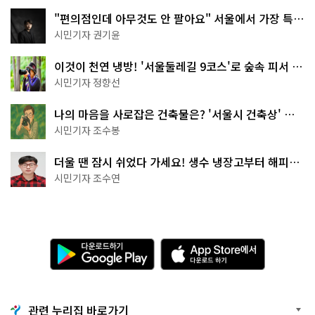
"편의점인데 아무것도 안 팔아요" 서울에서 가장 특별
한 편의점의 정체
시민기자 권기윤
이것이 천연 냉방! '서울둘레길 9코스'로 숲속 피서 떠
나볼까
시민기자 정향선
나의 마음을 사로잡은 건축물은? '서울시 건축상' 수
상작 공개!
시민기자 조수봉
더울 땐 잠시 쉬었다 가세요! 생수 냉장고부터 해피소
·무더위쉼터까지
시민기자 조수연
다
A
운
p
로
p
드
S
하
t
기
o
관련 누리집 바로가기
G
r