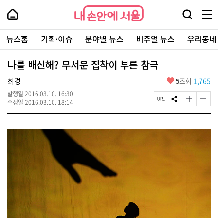
본
페
내
문
이
내
손
검
메
바
지
손
안
색
뉴
로
상
안
주
에
창
전
가
단
에
뉴스홈
기획·이슈
분야별 뉴스
비주얼 뉴스
우리동네
요
서
열
체
기
으
서
서
울
기
보
로
울
비
기
이
-
나를 배신해? 무서운 집착이 부른 참극
스
동
서
바
울
좋
최경
5
조회
1,765
로
시
아
가
대
발행일
2016.03.10. 16:30
요
기
페
S
글
글
표
수정일
2016.03.10. 18:14
이
N
자
자
소
지
S
크
크
통
U
공
기
기
포
R
유
크
작
털
L
하
게
게
복
기
변
변
사
경
경
하
하
기
기