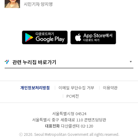
천국이네~
시민기자 양지영
다
A
운
p
로
p
드
S
하
t
기
o
관련 누리집 바로가기
G
r
o
e
o
에
g
서
l
다
개인정보처리방침
이메일 무단수집 거부
이용약관
e
운
P
로
PC버전
l
드
a
하
y
기
서울특별시청 04524
서울특별시 중구 세종대로 110 콘텐츠담당관
대표전화
다산콜센터
02-120
ⓒ
2020. Seoul Metropolitan Government all rights reserved.