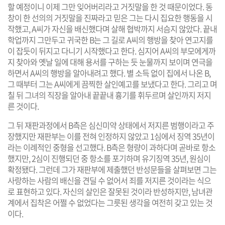
할 예정이니 이제 그만 잊어버리라고 거짓말을 한 것 때문이었다. 동
창이 한 선의의 거짓말을 진짜라고 믿은 그는 다시 집요한 행동을 시
작했고, A씨가 자신을 배신했다며 살해 협박까지 서슴지 않았다. 끝내
학업까지 그만두고 귀국한 B는 그 길로 A씨의 행방을 찾아 연고지를
이 잡듯이 뒤지고 다니기 시작했다고 한다. 심지어 A씨의 부모에게까
지 찾아와 옛날 일에 대해 용서를 구하는 듯 눈물까지 보이며 연극을
하면서 A씨의 행방을 알아내려고 했다. 별 소득 없이 집에서 나온 B,
그 때부터 그는 A씨에게 끔찍한 살인예고를 보냈다고 한다. 그리고 며
칠 뒤 그녀의 직장을 알아내 끝끝내 흉기를 휘두르며 살인까지 저지
른 것이다.
그 뒤 재판과정에서 B측은 심신미약 상태에서 저지른 범행이라고 주
장했지만 재판부는 이를 전혀 인정하지 않았고 1심에서 징역 35년이
라는 이례적인 중형을 선고했다. B측은 형량이 과하다며 곧바로 항소
했지만, 2심이 진행되던 중 항소를 포기하며 유기징역 35년, 원심이
확정됐다. 그런데 그가 재판부에 제출했던 반성문들을 살펴보면 그는
사랑하는 사람의 배신을 견딜 수 없어서 죄를 저지른 것이라는 식으
로 표현하고 있다. 자신의 살인은 잘못된 것이라 반성하지만, 남녀관
계에서 집착은 어쩔 수 없었다는 그릇된 생각을 여전히 갖고 있는 것
이다.