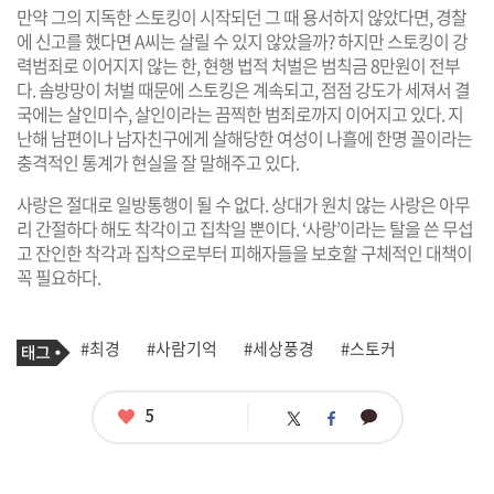
만약 그의 지독한 스토킹이 시작되던 그 때 용서하지 않았다면, 경찰
에 신고를 했다면 A씨는 살릴 수 있지 않았을까? 하지만 스토킹이 강
력범죄로 이어지지 않는 한, 현행 법적 처벌은 범칙금 8만원이 전부
다. 솜방망이 처벌 때문에 스토킹은 계속되고, 점점 강도가 세져서 결
국에는 살인미수, 살인이라는 끔찍한 범죄로까지 이어지고 있다. 지
난해 남편이나 남자친구에게 살해당한 여성이 나흘에 한명 꼴이라는
충격적인 통계가 현실을 잘 말해주고 있다.
사랑은 절대로 일방통행이 될 수 없다. 상대가 원치 않는 사랑은 아무
리 간절하다 해도 착각이고 집착일 뿐이다. ‘사랑’이라는 탈을 쓴 무섭
고 잔인한 착각과 집착으로부터 피해자들을 보호할 구체적인 대책이
꼭 필요하다.
기
태
#최경
#사람기억
#세상풍경
#스토커
사
그
관
련
태
좋
5
카
트
페
그
아
카
위
이
요
오
터
스
톡
북