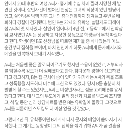
안에서 20대 후반의 여성 A씨가 흉기에 수십 차례 찔려 사망한 채 발
견된 것이다. 살인사건이 벌어진 현장은 그녀의 직장이 있던 빌딩이
었고, 살인범은 범행 직후 그녀의 휴대전화까지 챙겨들고 주변을 배
회하다 경찰에 검거됐다. 범인 B는 22세의 유학생, 놀랍게도 피해여
성 A씨의 옛 제자였다. 살인이 일어나기 4년 전, 고등학교에서 진학상
담 교사였던 A씨는 상냥하고 자상한 성품으로 학생들이 무척 따랐다
고 한다. 학생이던 B도 선생님을 따르던 제자들 중 하나였는데 어느
순간부터 집착을 보이며, 마치 연인에게 하듯 A씨에게 문자메시지와
메일을 반복해서 보내기 시작했다.
A씨는 처음엔 좋은 말로 타이르기도 했지만 소용이 없었고, 거부의사
를 밝힐수록 강도가 더 심해졌다고 한다. 참다못해 경찰에 신고하겠
다고 경고하자, B는 집 근처에 숨어 있다가 귀가하는 A씨의 목을 조르
고 성폭행을 시도하다 미수에 그친 적도 있었다. 당시 B를 충분히 처
벌받게 할 수도 있었지만, A씨는 미성년자라는 점을 고려해 B를 용서
했다고 한다. 대신 그의 부모에게 알려 정신과 치료를 받도록 조치했
고, 석 달 동안 심리 상담치료를 받은 B는 유학길에 올랐다. 그것으로
A씨를 괴롭히던 스토킹도 더 이상 없을 것 같았다.
그런데 4년 뒤, 유학중이던 B에게서 다시 문자와 메일이 쏟아지기 시
작했다. 그 계기는 동창생이 그의 집착을 꺾기 위해 A씨가 곧 결혼을