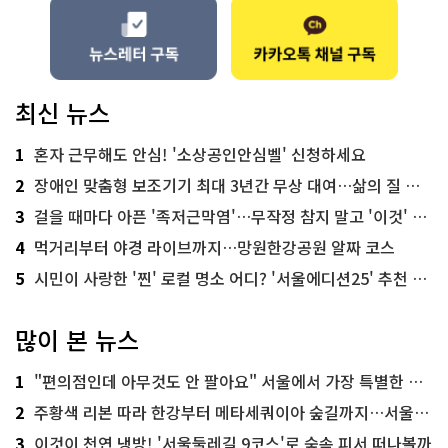
최신 뉴스
1
혼자 근무해도 안심! '소상공인안심벨' 신청하세요
2
장애인 맞춤형 보조기기 최대 3년간 무상 대여…삶의 질 높인다
3
걸을 때마다 아픈 '족저근막염'…무작정 참지 말고 '이것' 해보세요!
4
먹거리부터 야경 라이브까지…망원한강공원 알짜 코스
5
시민이 사랑한 '찐' 로컬 명소 어디? '서울에디션25' 추천 코스
많이 본 뉴스
1
"편의점인데 아무것도 안 팔아요" 서울에서 가장 특별한 편의점의 정체
2
주황색 리본 따라 한강부터 메타세쿼이아 숲길까지…서울둘레길 15코스
3
이것이 천연 냉방! '서울둘레길 9코스'로 숲속 피서 떠나볼까