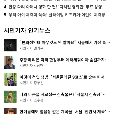
4
한강 다리 아래서 영화 한 편! '다리밑 영화관' 무료 상영
5
우리 아이 체력이 쑥쑥! 클라이밍 키즈카페·어린이 체력장
시민기자 인기뉴스
"편의점인데 아무것도 안 팔아요" 서울에서 가장 특별
한 편의점의 정체
시민기자 권기윤
주황색 리본 따라 한강부터 메타세쿼이아 숲길까지…
서울둘레길 15코스
시민기자 박상현
이것이 천연 냉방! '서울둘레길 9코스'로 숲속 피서 떠
나볼까
시민기자 정향선
나의 마음을 사로잡은 건축물은? '서울시 건축상' 수
상작 공개!
시민기자 조수봉
한여름에도 얼음장 같은 계곡물! 서울 '진관사 계곡'이