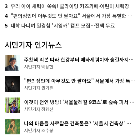
3
우리 아이 체력이 쑥쑥! 클라이밍 키즈카페·어린이 체력장
4
"편의점인데 아무것도 안 팔아요" 서울에서 가장 특별한 편의점의 정체
5
대학 다니며 일경험 '서영커' 캠프 모집…전액 무료
시민기자 인기뉴스
주황색 리본 따라 한강부터 메타세쿼이아 숲길까지…
서울둘레길 15코스
시민기자 박상현
"편의점인데 아무것도 안 팔아요" 서울에서 가장 특별
한 편의점의 정체
시민기자 권기윤
이것이 천연 냉방! '서울둘레길 9코스'로 숲속 피서 떠
나볼까
시민기자 정향선
나의 마음을 사로잡은 건축물은? '서울시 건축상' 수
상작 공개!
시민기자 조수봉