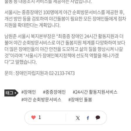
출동 등 대응조치 서비스를 제공하는 사업입니다.
서울시는 중증장애인 100명에게 야간 순회방문서비스를 제공한 후,
개선 방안 등을 검토하여 야간돌봄이 필요한 모든 장애인들에게 점차
지원을 확대한다는 계획입니다.
남원준 서울시 복지본부장은 “최중증 장애인 24시간 활동지원과 더
불어 야간 순회방문서비스로 야간 돌봄지원 체계를 다양화하여 보다
더 많은 장애인들의 야간 안전을 도모하고 삶의 질을 향상시켜 나갈
것”이라며 “서울시가 장애인복지정책에 선도적 역할을 해나가겠
다”고 말했습니다.
문의 : 장애인자립지원과 02-2133-7473
기
태
#장애인
#중증장애인
#24시간 활동지원서비스
사
그
관
#야간 순회방문서비스
#장애인 돌봄
련
태
그
좋
1
카
트
페
아
카
위
이
요
오
터
스