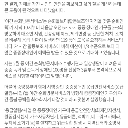
한 결과, 장애를 가진 시민의 안전을 확보하고 삶의 질을 개선하는데
큰 도움이 된 것으로 나타났습니다.
'야간 순회방문서비스'는 순회돌보미(활동보조인 자격을 갖춘 순회인
력)가 저녁 10시부터 다음날 오전 6시까지 중증 장애인 가구를 2~3회
방문하여 대소변 지원, 건강상태 체크, 체위변경 등 간단한 처치·조치
를 비롯해 응급 상황이 발생하면 119 등에 도움을 요청하는 서비스입
니다. 24시간 활동보조 서비스에 비해 예산이 1/3 수준으로 보다 더
많은 중증장애인이 혜택을 받을 수 있을 것으로 기대하고 있습니다.
시는 2월 중 야간 순회방문서비스 수행기관과 일상생활이 어려운 최
중증 독거 및 준독거 장애인 100명을 선정해 3월부터 본격적으로 서
비스를 시행할 예정이라고 말했습니다.
더불어 중앙정부와 함께 시행 중인 ‘중증장애인 응급안전서비스(응급
알림e사업)’를 야간 순회방문서비스와 병행해 중증장애인 가구의 야
간 돌봄 공백을 최소화시켜 나갈 것이라고 덧붙여 설명했습니다.
‘응급알림e사업’은 중증장애인 가구에 응급안전장치(화재감지센서,
활동감지센서, 가스자동차단기, 응급버튼, 맥박계, 네트워크 카메라,
투척식 소화기 등)를 설치하고 위급상황 발생 시 지역센터와 소방서