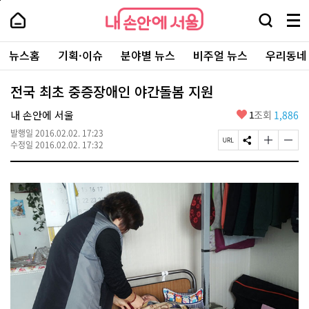
본
페
내
문
이
내
손
검
메
바
지
손
안
색
뉴
로
상
안
주
에
창
전
가
단
에
뉴스홈
기획·이슈
분야별 뉴스
비주얼 뉴스
우리동네
요
서
열
체
기
으
서
서
울
기
보
로
울
비
기
이
-
전국 최초 중증장애인 야간돌봄 지원
스
동
서
바
울
좋
내 손안에 서울
1
조회
1,886
로
시
아
가
대
발행일
2016.02.02. 17:23
요
기
페
S
글
글
표
수정일
2016.02.02. 17:32
이
N
자
자
소
지
S
크
크
통
U
공
기
기
포
R
유
크
작
털
L
하
게
게
복
기
변
변
사
경
경
하
하
기
기