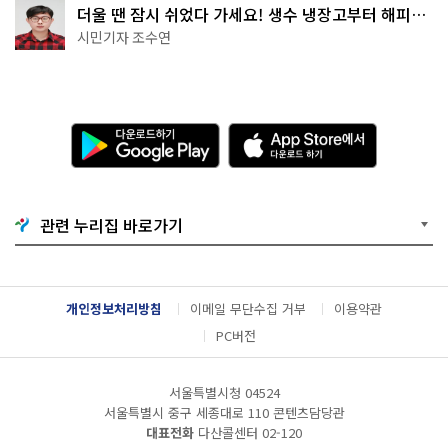
더울 땐 잠시 쉬었다 가세요! 생수 냉장고부터 해피소
·무더위쉼터까지
시민기자 조수연
다
A
운
p
로
p
드
S
하
t
기
o
관련 누리집 바로가기
G
r
o
e
o
에
g
서
l
다
개인정보처리방침
이메일 무단수집 거부
이용약관
e
운
P
로
PC버전
l
드
a
하
y
기
서울특별시청 04524
서울특별시 중구 세종대로 110 콘텐츠담당관
대표전화
다산콜센터
02-120