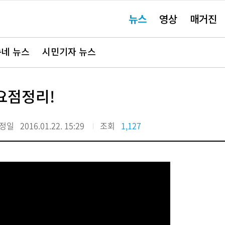
주
뉴스
영상
매거진
요
서
비
스
바
네 뉴스
시민기자 뉴스
로
가
기"
요점정리!
정일
2016.01.22. 15:29
조회
1,127