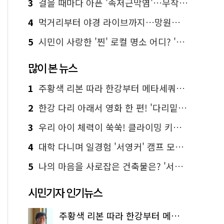
3
걸을 때마다 아픈 '족저근막염'…무작정 참지 말고 '이것' 해보세요!
4
먹거리부터 야경 라이브까지…망원한강공원 알짜 코스
5
시민이 사랑한 '찐' 로컬 명소 어디? '서울에디션25' 추천 코스
많이 본 뉴스
1
주황색 리본 따라 한강부터 메타세쿼이아 숲길까지…서울둘레길 15코스
2
한강 다리 아래서 영화 한 편! '다리밑 영화관' 무료 상영
3
우리 아이 체력이 쑥쑥! 클라이밍 키즈카페·어린이 체력장
4
대학 다니며 일경험 '서영커' 캠프 모집…전액 무료
5
나의 마음을 사로잡은 건축물은? '서울시 건축상' 수상작 공개!
시민기자 인기뉴스
주황색 리본 따라 한강부터 메타세쿼이아 숲길까지…서울둘레길 15코스