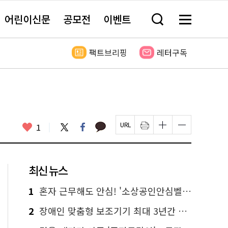
어린이신문
공모전
이벤트
검
메
색
뉴
창
전
열
체
팩트브리핑
레터구독
기
보
기
카
좋
트
페
1
페
인
글
글
카
위
이
아
이
쇄
자
자
오
터
스
요
지
하
크
크
톡
북
U
기
기
기
R
새
크
작
L
창
게
게
최신 뉴스
복
열
변
변
사
림
경
경
하
하
1
혼자 근무해도 안심! '소상공인안심벨' 신청하세요
기
기
2
장애인 맞춤형 보조기기 최대 3년간 무상 대여…삶의 질 높인다