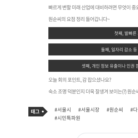
빠르게 변할 미래 산업에 대비하려면 무엇이 중
원순씨의 요점 정리 들어갑니다~
첫째, 발빠른
둘째, 일자리 감소 등
셋째, 개인 정보 유출이나 인권 
오늘 회의 포인트, 감 잡으셨나요?
숙소 조명 덕분인지 더욱 잘생겨 보이는(?) 원순
기
태
#서울시
#서울시장
#원순씨
#
사
그
관
#시민특파원
련
태
그