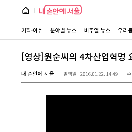
본
페
문
이
뉴
바
지
스
로
상
룸
가
단
뉴
기
으
스
로
기획·이슈
분야별 뉴스
비주얼 뉴스
우리동
주
이
요
동
서
비
스
[영상]원순씨의 4차산업혁명 
바
로
가
기
내 손안에 서울
발행일
2016.01.22. 14:49
수