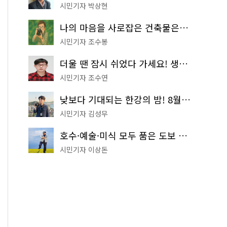
시민기자 박상현
나의 마음을 사로잡은 건축물은? '서울시 건축상' 수상작 공개!
시민기자 조수봉
더울 땐 잠시 쉬었다 가세요! 생수 냉장고부터 해피소·무더위쉼터까지
시민기자 조수연
낮보다 기대되는 한강의 밤! 8월 한정 무료 '한강 밤핑' 예약은?
시민기자 김성무
호수·예술·미식 모두 품은 도보 코스! 서울식물원~LG아트센터~마곡테라스거리
시민기자 이상돈