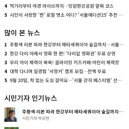
4
먹거리부터 야경 라이브까지…망원한강공원 알짜 코스
5
시민이 사랑한 '찐' 로컬 명소 어디? '서울에디션25' 추천 코스
많이 본 뉴스
1
주황색 리본 따라 한강부터 메타세쿼이아 숲길까지…서울둘레길 15코스
2
한강 다리 아래서 영화 한 편! '다리밑 영화관' 무료 상영
3
우리 아이 체력이 쑥쑥! 클라이밍 키즈카페·어린이 체력장
4
대학 다니며 일경험 '서영커' 캠프 모집…전액 무료
5
9월 20일, 차 없는 도심 걸어요…'서울 걷자 페스티벌' 선착순 5천명
시민기자 인기뉴스
주황색 리본 따라 한강부터 메타세쿼이아 숲길까지…
서울둘레길 15코스
시민기자 박상현