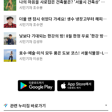
나의 마음을 사로잡은 건축물은? '서울시 건축상' 수
상작 공개!
시민기자 조수봉
더울 땐 잠시 쉬었다 가세요! 생수 냉장고부터 해피소
·무더위쉼터까지
시민기자 조수연
낮보다 기대되는 한강의 밤! 8월 한정 무료 '한강 밤
핑' 예약은?
시민기자 김성무
호수·예술·미식 모두 품은 도보 코스! 서울식물원~LG
아트센터~마곡테라스거리
시민기자 이상돈
다
A
운
p
로
p
드
S
하
t
기
o
관련 누리집 바로가기
G
r
o
e