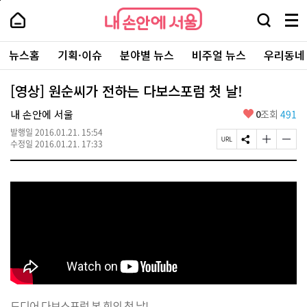
본
페
내
문
이
내
손
검
메
바
지
손
안
색
뉴
로
상
안
주
에
창
전
가
단
에
뉴스홈
기획·이슈
분야별 뉴스
비주얼 뉴스
우리동네
요
서
열
체
기
으
서
서
울
기
보
로
울
비
기
이
-
[영상] 원순씨가 전하는 다보스포럼 첫 날!
스
동
서
바
울
좋
내 손안에 서울
0
조회
491
로
시
아
가
대
발행일
2016.01.21. 15:54
요
기
페
S
글
글
표
수정일
2016.01.21. 17:33
이
N
자
자
소
지
S
크
크
통
U
공
기
기
포
R
유
크
작
털
L
하
게
게
복
기
변
변
사
경
경
하
하
기
기
드디어 다보스포럼 본 회의 첫 날!