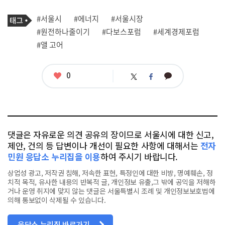
기
태
#서울시
#에너지
#서울시장
사
그
관
#원전하나줄이기
#다보스포럼
#세계경제포럼
련
#앨 고어
태
그
좋
0
카
트
페
아
카
위
이
요
오
터
스
톡
북
댓글은 자유로운 의견 공유의 장이므로 서울시에 대한 신고,
제안, 건의 등 답변이나 개선이 필요한 사항에 대해서는
전자
민원 응답소 누리집을 이용
하여 주시기 바랍니다.
상업성 광고, 저작권 침해, 저속한 표현, 특정인에 대한 비방, 명예훼손, 정
치적 목적, 유사한 내용의 반복적 글, 개인정보 유출,그 밖에 공익을 저해하
거나 운영 취지에 맞지 않는 댓글은 서울특별시 조례 및 개인정보보호법에
의해 통보없이 삭제될 수 있습니다.
응답소 누리집 바로가기