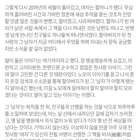
그렇게 다시 20여년의 세월이 흘러갔고, 여자는 할머니가 됐다. 무심
하게 흘러버린 시간과 가버린 청춘에 새삼 추억을 묻는 것조차 민망
할 만큼 많은 것들이 변했고, 멀어졌고, 사라져버렸다. 할머니가 된 여
자가 낡은 서랍 속에서 그 책을 다시 꺼내든 것은 남편도 떠나고, 반평
생 넘게 만나던 친구들도 하나둘씩 떠나면서였다. 할아버지가 된 첫
사랑의 그 남자가 지금 어디에서 무엇을 하며 지내는지 문득 궁금했
지만 소식을 알 길이 없었다.
딸이 들은 이야기는 여기까지라고 했다. 참 맹숭맹숭하게 싱겁고, 미
련하고 고리타분한, 한편으론 순수하고 점잖은 첫사랑 이야기.. 그런
데 딸이 고민한 건 다른 것 때문이었다. 노모의 이야기를 듣고 나서 혼
자 온갖 검색과 수소문을 통해 할아버지가 된 그 ‘남자’가 어떻게 됐는
지 알아내긴 했는데, 이걸 노모에게 알려줘야 할지 말아야 할지 모르
겠다는 것이다. 딸이 알고 있는 이야기는 이랬다.
그 ‘남자’는 퇴직을 한 뒤, 친구들과 산행을 하는 것을 낙으로 하루하루
를 소일하며 보냈는데, 어느 날 산에서 내려오던 길에 갑자기 쓰러졌
고, 몇 달을 병원에서 의식 없이 누워 있다가 이미 몇 년 전 세상을 떠
났다는 것이다. 기억나지 않는대도 이상하지 않을 만큼 아주 오래 전
첫사랑 ‘여자’가 당신의 친필 서명이 선명한 그 책을 비서(祕書)처럼