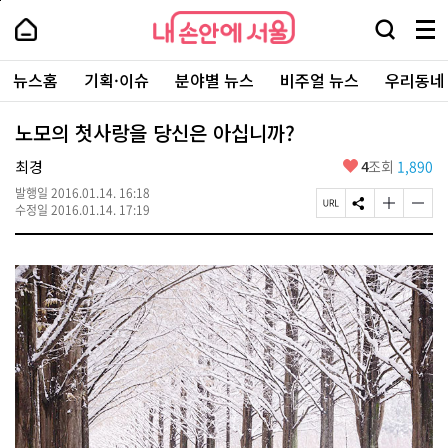
본
페
내
문
이
내
손
검
메
바
지
손
안
색
뉴
로
상
안
주
에
창
전
가
단
에
뉴스홈
기획·이슈
분야별 뉴스
비주얼 뉴스
우리동네
요
서
열
체
기
으
서
서
울
기
보
로
울
비
기
이
-
노모의 첫사랑을 당신은 아십니까?
스
동
서
바
울
좋
최경
4
조회
1,890
로
시
아
가
대
발행일
2016.01.14. 16:18
요
기
페
S
글
글
표
수정일
2016.01.14. 17:19
이
N
자
자
소
지
S
크
크
통
U
공
기
기
포
R
유
크
작
털
L
하
게
게
복
기
변
변
사
경
경
하
하
기
기