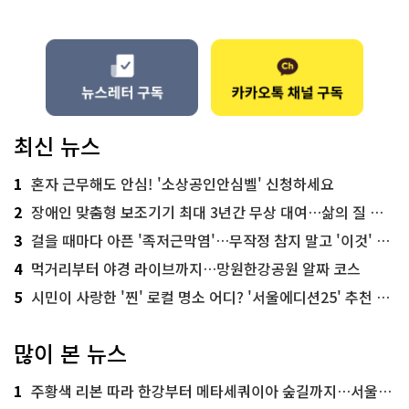
최신 뉴스
1
혼자 근무해도 안심! '소상공인안심벨' 신청하세요
2
장애인 맞춤형 보조기기 최대 3년간 무상 대여…삶의 질 높인다
3
걸을 때마다 아픈 '족저근막염'…무작정 참지 말고 '이것' 해보세요!
4
먹거리부터 야경 라이브까지…망원한강공원 알짜 코스
5
시민이 사랑한 '찐' 로컬 명소 어디? '서울에디션25' 추천 코스
많이 본 뉴스
1
주황색 리본 따라 한강부터 메타세쿼이아 숲길까지…서울둘레길 15코스