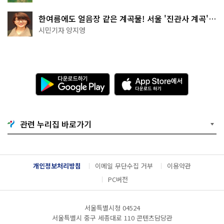
한여름에도 얼음장 같은 계곡물! 서울 '진관사 계곡'이
천국이네~
시민기자 양지영
다
A
운
p
로
p
드
S
하
t
기
o
관련 누리집 바로가기
G
r
o
e
o
에
g
서
l
다
개인정보처리방침
이메일 무단수집 거부
이용약관
e
운
P
로
PC버전
l
드
a
하
y
기
서울특별시청 04524
서울특별시 중구 세종대로 110 콘텐츠담당관