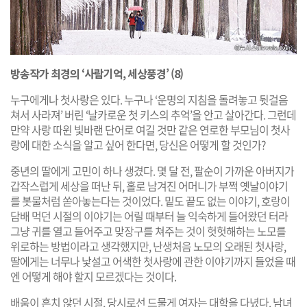
방송작가 최경의 ‘사람기억, 세상풍경’ (8)
누구에게나 첫사랑은 있다. 누구나 ‘운명의 지침을 돌려놓고 뒷걸음
쳐서 사라져’ 버린 ‘날카로운 첫 키스의 추억’을 안고 살아간다. 그런데
만약 사랑 따윈 빛바랜 단어로 여길 것만 같은 연로한 부모님이 첫사
랑에 대한 소식을 알고 싶어 한다면, 당신은 어떻게 할 것인가?
중년의 딸에게 고민이 하나 생겼다. 몇 달 전, 팔순이 가까운 아버지가
갑작스럽게 세상을 떠난 뒤, 홀로 남겨진 어머니가 부쩍 옛날이야기
를 봇물처럼 쏟아놓는다는 것이었다. 밑도 끝도 없는 이야기, 호랑이
담배 먹던 시절의 이야기는 어릴 때부터 늘 익숙하게 들어왔던 터라
그냥 귀를 열고 들어주고 맞장구를 쳐주는 것이 헛헛해하는 노모를
위로하는 방법이라고 생각했지만, 난생처음 노모의 오래된 첫사랑,
딸에게는 너무나 낯설고 어색한 첫사랑에 관한 이야기까지 들었을 때
엔 어떻게 해야 할지 모르겠다는 것이다.
배움이 흔치 않던 시절, 당시로선 드물게 여자는 대학을 다녔다. 남녀