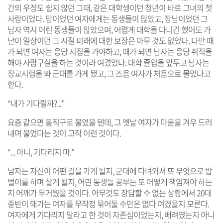
간의 우정도 쉽지 않던 그때, 같은 대학생이던 청년이 바로 그녀의 첫
사랑이었다. 맏이었던 여자에게는 동생들이 많았고, 장남이었던 그
남자 역시 어린 동생들이 많았으며, 어렵게 대학을 다니긴 했어도 가
난이 일상이던 그 시절 미래에 대한 보장은 아무 것도 없었다. 다만 때
가 되면 여자는 응당 시집을 가야하고, 때가 되면 남자는 응당 취직을
해야 사람구실을 하는 것이라 여겼었다. 대학 졸업을 앞두고 남자는
장교시험을 봐 군대를 가게 됐고, 그 즈음 여자가 처음으로 물었다고
한다.
“내가 기다릴까?...”
요즘 같으면 돌직구로 물었을 텐데, 그 옛날 여자가 마음을 겨우 드러
내며 물었다는 것이 고작 이런 것이다.
“... 아니, 기다리지 마.”
남자는 자신이 어떤 길을 가게 될지, 군대에 다녀와서 또 무엇으로 밥
벌이를 하며 살게 될지, 어린 동생들 공부는 또 어떻게 책임져야 하는
지 어깨가 무거웠을 것이다. 아무것도 장담할 수 없는 상황에서 20대
중반이 돼가는 여자를 무작정 묶어둘 수만은 없다 여겼을지 모른다.
여자에게 기다리지 말라고 한 것이 자존심이었는지, 배려였는지 아니