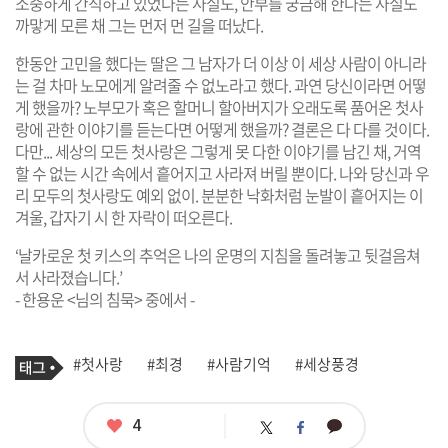
소중하게 간직하고 있었다는 사실도, 안부를 궁금해 한다는 사실도
까맣게 모른 채 그는 먼저 먼 길을 떠났다.
한동안 고민을 했다는 딸은 그 남자가 더 이상 이 세상 사람이 아니라
는 걸 차마 노모에게 알려줄 수 없노라고 했다. 과연 당신이라면 어떻
게 했을까? 노부모가 혹은 할머니 할아버지가 오래도록 품어온 첫사
랑에 관한 이야기를 듣는다면 어떻게 했을까? 결론은 다 다를 것이다.
다만... 세상의 모든 첫사랑은 그렇게 못 다한 이야기를 남긴 채, 거역
할 수 없는 시간 속에서 흩어지고 사라져 버릴 뿐이다. 나와 당신과 우
리 모두의 첫사랑도 예외 없이. 분분한 낙화처럼 눈발이 흩어지는 이
겨울, 갑자기 시 한 자락이 떠오른다.
‘날카로운 첫 키스의 추억은 나의 운명의 지침을 돌려놓고 뒷걸음쳐
서 사라졌습니다.’
- 한용운 <님의 침묵> 중에서 -
기
태
#첫사랑
#최경
#사람기억
#세상풍경
사
그
관
련
태
좋
4
카
트
페
그
아
카
위
이