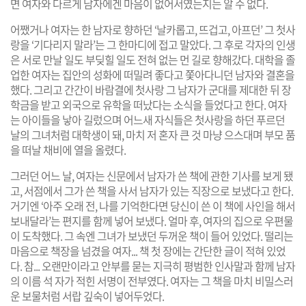
면 여자와 다르게 남자에겐 마음이 없어서였는지는 알 수 없다.
어쨌거나 여자는 한 남자로 향하던 ‘날카롭고, 뜨겁고, 아프던’ 그 첫사
랑을 ‘기다리지 말라’는 그 한마디에 접고 말았다. 그 후로 각자의 인생
은 서로 만날 일도 부딪힐 일도 전혀 없는 먼 길로 향해갔다. 대학을 졸
업한 여자는 집안의 성화에 떠밀려 좋다고 쫓아다니던 남자와 결혼을
했다. 그리고 간간이 바람결에 첫사랑 그 남자가 군대를 제대한 뒤 장
학금을 받고 외국으로 유학을 떠났다는 소식을 들었다고 한다. 여자
는 아이들을 낳아 길렀으며 어느새 자식들은 첫사랑을 하던 푸르던
날의 그녀처럼 대학생이 돼, 마치 저 혼자 큰 것 마냥 으스대며 부모 품
을 떠날 채비에 열을 올렸다.
그러던 어느 날, 여자는 신문에서 남자가 쓴 책에 관한 기사를 보게 됐
고, 서점에서 그가 쓴 책을 사서 남자가 있는 직장으로 보냈다고 한다.
거기엔 ‘아주 오래 전, 나를 기억한다면 당신이 쓴 이 책에 사인을 해서
보내달라’는 편지를 함께 넣어 보냈다. 얼마 후, 여자의 집으로 우편물
이 도착했다. 그 속엔 그녀가 보냈던 두꺼운 책이 들어 있었다. 떨리는
마음으로 책장을 넘겼을 여자... 책 첫 장에는 간단한 글이 적혀 있었
다. 참... 오랜만이라고 안부를 묻는 지극히 평범한 인사말과 함께 남자
의 이름 석 자가 적힌 서명이 전부였다. 여자는 그 책을 마치 비밀스러
운 보물처럼 서랍 깊숙이 넣어두었다.