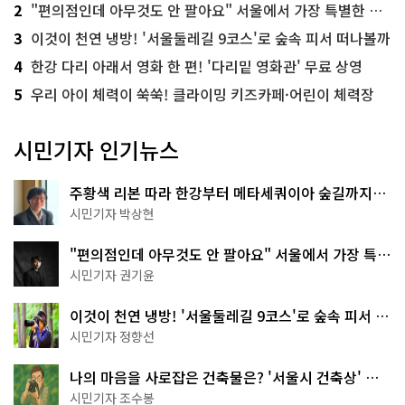
2
"편의점인데 아무것도 안 팔아요" 서울에서 가장 특별한 편의점의 정체
3
이것이 천연 냉방! '서울둘레길 9코스'로 숲속 피서 떠나볼까
4
한강 다리 아래서 영화 한 편! '다리밑 영화관' 무료 상영
5
우리 아이 체력이 쑥쑥! 클라이밍 키즈카페·어린이 체력장
시민기자 인기뉴스
주황색 리본 따라 한강부터 메타세쿼이아 숲길까지…
서울둘레길 15코스
시민기자 박상현
"편의점인데 아무것도 안 팔아요" 서울에서 가장 특별
한 편의점의 정체
시민기자 권기윤
이것이 천연 냉방! '서울둘레길 9코스'로 숲속 피서 떠
나볼까
시민기자 정향선
나의 마음을 사로잡은 건축물은? '서울시 건축상' 수
상작 공개!
시민기자 조수봉