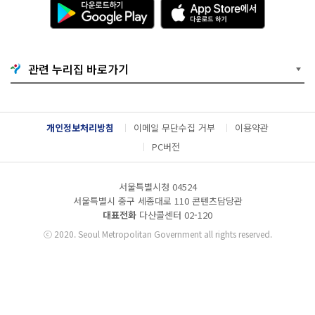
다
A
운
p
로
p
드
S
하
t
기
o
관련 누리집 바로가기
G
r
o
e
o
에
g
서
l
다
개인정보처리방침
이메일 무단수집 거부
이용약관
e
운
P
로
PC버전
l
드
a
하
y
기
서울특별시청 04524
서울특별시 중구 세종대로 110 콘텐츠담당관
대표전화
다산콜센터
02-120
ⓒ
2020. Seoul Metropolitan Government all rights reserved.