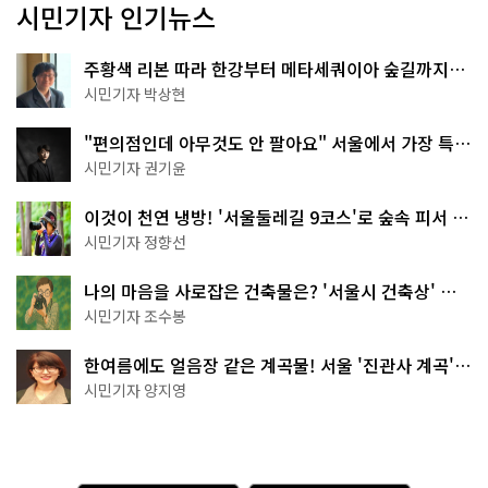
시민기자 인기뉴스
주황색 리본 따라 한강부터 메타세쿼이아 숲길까지…
서울둘레길 15코스
시민기자 박상현
"편의점인데 아무것도 안 팔아요" 서울에서 가장 특별
한 편의점의 정체
시민기자 권기윤
이것이 천연 냉방! '서울둘레길 9코스'로 숲속 피서 떠
나볼까
시민기자 정향선
나의 마음을 사로잡은 건축물은? '서울시 건축상' 수
상작 공개!
시민기자 조수봉
한여름에도 얼음장 같은 계곡물! 서울 '진관사 계곡'이
천국이네~
시민기자 양지영