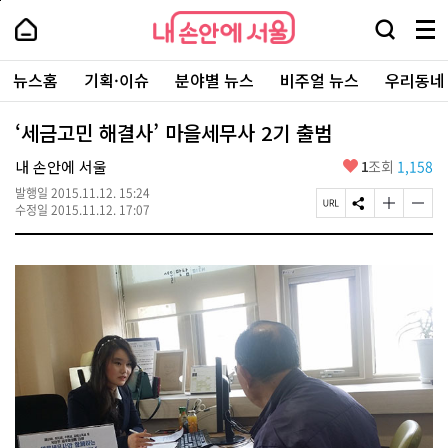
본
페
내
문
이
내
손
검
메
바
지
손
안
색
뉴
로
상
안
주
에
창
전
가
단
에
뉴스홈
기획·이슈
분야별 뉴스
비주얼 뉴스
우리동네
요
서
열
체
기
으
서
서
울
기
보
로
울
비
기
이
-
‘세금고민 해결사’ 마을세무사 2기 출범
스
동
서
바
울
좋
내 손안에 서울
1
조회
1,158
로
시
아
가
대
발행일
2015.11.12. 15:24
요
기
페
S
글
글
표
수정일
2015.11.12. 17:07
이
N
자
자
소
지
S
크
크
통
U
공
기
기
포
R
유
크
작
털
L
하
게
게
복
기
변
변
사
경
경
하
하
기
기