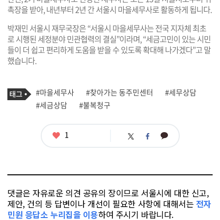
촉장을 받아, 내년부터 2년 간 서울시 마을세무사로 활동하게 됩니다.
박재민 서울시 재무국장은 “서울시 마을세무사는 전국 지자체 최초
로 시행된 세정분야 민관협력의 결실”이라며, “세금고민이 있는 시민
들이 더 쉽고 편리하게 도움을 받을 수 있도록 확대해 나가겠다”고 말
했습니다.
기
태
#마을세무사
#찾아가는 동주민센터
#세무상담
사
그
관
#세금상담
#불복청구
련
태
그
좋
1
카
트
페
아
카
위
이
요
오
터
스
톡
북
댓글은 자유로운 의견 공유의 장이므로 서울시에 대한 신고,
제안, 건의 등 답변이나 개선이 필요한 사항에 대해서는
전자
민원 응답소 누리집을 이용
하여 주시기 바랍니다.