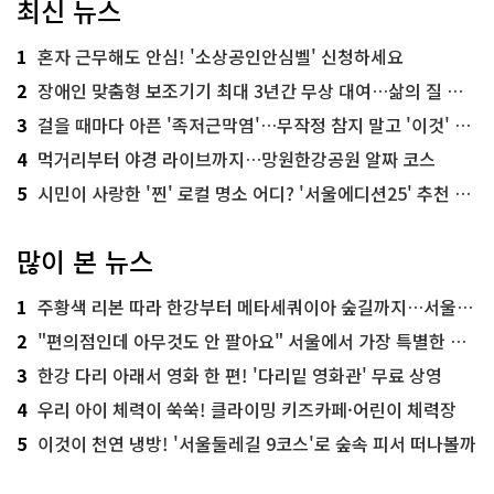
최신 뉴스
1
혼자 근무해도 안심! '소상공인안심벨' 신청하세요
2
장애인 맞춤형 보조기기 최대 3년간 무상 대여…삶의 질 높인다
3
걸을 때마다 아픈 '족저근막염'…무작정 참지 말고 '이것' 해보세요!
4
먹거리부터 야경 라이브까지…망원한강공원 알짜 코스
5
시민이 사랑한 '찐' 로컬 명소 어디? '서울에디션25' 추천 코스
많이 본 뉴스
1
주황색 리본 따라 한강부터 메타세쿼이아 숲길까지…서울둘레길 15코스
2
"편의점인데 아무것도 안 팔아요" 서울에서 가장 특별한 편의점의 정체
3
한강 다리 아래서 영화 한 편! '다리밑 영화관' 무료 상영
4
우리 아이 체력이 쑥쑥! 클라이밍 키즈카페·어린이 체력장
5
이것이 천연 냉방! '서울둘레길 9코스'로 숲속 피서 떠나볼까