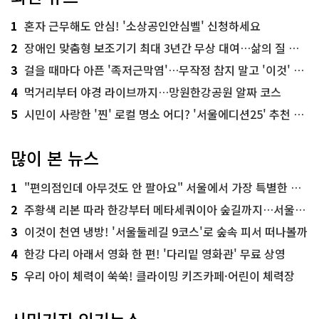
1
혼자 근무해도 안심! '소상공인안심벨' 신청하세요
2
장애인 맞춤형 보조기기 최대 3년간 무상 대여…삶의 질 높인다
3
걸을 때마다 아픈 '족저근막염'…무작정 참지 말고 '이것' 해보세요!
4
먹거리부터 야경 라이브까지…망원한강공원 알짜 코스
5
시민이 사랑한 '찐' 로컬 명소 어디? '서울에디션25' 추천 코스
많이 본 뉴스
1
"편의점인데 아무것도 안 팔아요" 서울에서 가장 특별한 편의점의 정체
2
주황색 리본 따라 한강부터 메타세쿼이아 숲길까지…서울둘레길 15코스
3
이것이 천연 냉방! '서울둘레길 9코스'로 숲속 피서 떠나볼까
4
한강 다리 아래서 영화 한 편! '다리밑 영화관' 무료 상영
5
우리 아이 체력이 쑥쑥! 클라이밍 키즈카페·어린이 체력장