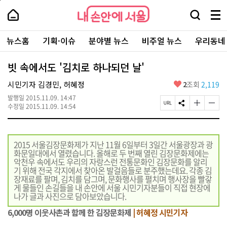
본
페
내
문
이
내
손
검
메
바
지
손
안
색
뉴
로
상
안
주
에
창
전
가
단
에
뉴스홈
기획·이슈
분야별 뉴스
비주얼 뉴스
우리동네
요
서
열
체
기
으
서
서
울
기
보
로
울
비
기
이
-
빗 속에서도 '김치로 하나되던 날'
스
동
서
바
울
좋
시민기자 김경민, 허혜정
2
조회
2,119
로
시
아
가
대
발행일
2015.11.09. 14:47
요
기
페
S
글
글
표
수정일
2015.11.09. 14:54
이
N
자
자
소
지
S
크
크
통
U
공
기
기
포
R
유
크
작
털
2015 서울김장문화제가 지난 11월 6일부터 3일간 서울광장과 광
L
하
게
게
화문일대에서 열렸습니다. 올해로 두 번째 열린 김장문화제에는
복
기
변
변
악천우 속에서도 우리의 자랑스런 전통문화인 김장문화를 알리
사
경
경
기 위해 전국 각지에서 찾아온 발걸음들로 분주했는데요. 각종 김
하
하
장재료를 팔며, 김치를 담그며, 문화행사를 펼치며 행사장을 빨갛
기
기
게 물들인 손길들을 내 손안에 서울 시민기자분들이 직접 현장에
나가 글과 사진으로 담아보았습니다.
6,000명 이웃사촌과 함께 한 김장문화제
| 허혜정 시민기자