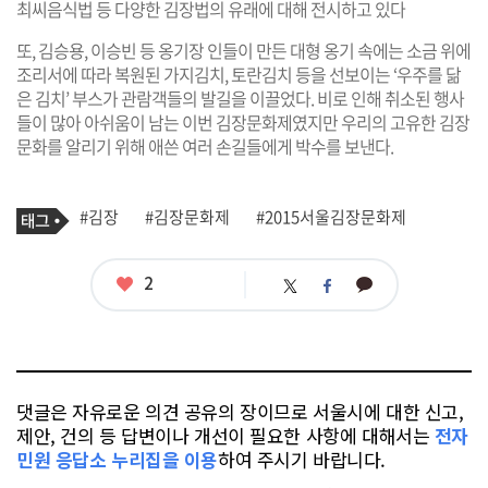
최씨음식법 등 다양한 김장법의 유래에 대해 전시하고 있다
또, 김승용, 이승빈 등 옹기장 인들이 만든 대형 옹기 속에는 소금 위에
조리서에 따라 복원된 가지김치, 토란김치 등을 선보이는 ‘우주를 닮
은 김치’ 부스가 관람객들의 발길을 이끌었다. 비로 인해 취소된 행사
들이 많아 아쉬움이 남는 이번 김장문화제였지만 우리의 고유한 김장
문화를 알리기 위해 애쓴 여러 손길들에게 박수를 보낸다.
기
태
#김장
#김장문화제
#2015서울김장문화제
사
그
관
련
태
좋
2
카
트
페
그
아
카
위
이
요
오
터
스
톡
북
댓글은 자유로운 의견 공유의 장이므로 서울시에 대한 신고,
제안, 건의 등 답변이나 개선이 필요한 사항에 대해서는
전자
민원 응답소 누리집을 이용
하여 주시기 바랍니다.