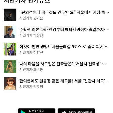
시민기자 인기뉴스
"편의점인데 아무것도 안 팔아요" 서울에서 가장 특별
한 편의점의 정체
시민기자 권기윤
주황색 리본 따라 한강부터 메타세쿼이아 숲길까지…
서울둘레길 15코스
시민기자 박상현
이것이 천연 냉방! '서울둘레길 9코스'로 숲속 피서 떠
나볼까
시민기자 정향선
나의 마음을 사로잡은 건축물은? '서울시 건축상' 수
상작 공개!
시민기자 조수봉
한여름에도 얼음장 같은 계곡물! 서울 '진관사 계곡'이
천국이네~
시민기자 양지영
다
A