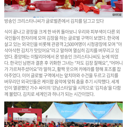
방송인 크리스타니씨가 글로벌존에서 김치를 담그고 있다
식이 끝나고 광장을 크게 한 바퀴 돌아보니 우리와 피부색이 다른 외
국인들이 한자리에 모여 김장을 하는 글로벌 구역이 보였다. 한국에
살고 있는 외국인을 비롯해 관광객 2,500여명이 시청광장에 모여 "아
삭아삭한 김치가 맛있어요"라고 말하며 열심히 김치를 버무리고 있
었다. 중앙에는 이탈리아에서 온 방송인 크리스티나씨도 눈에 띄었
다. 한국인 남편과 결혼 후 귀화한 그녀는 “저도 김장 잘해요”, “어머니
가 가르쳐주셨어요”라 말하고, 활짝 웃으며 카메라를 향해 포즈를 잡
아주었다. 이어 글로벌 구역에서는 앞치마와 수건을 두르고 김치를
버무리던 외국인들은 케이팝 음악에 맞춰 춤을 추기 시작했다. 세계
인이 열광했던 가수 싸이의 ‘강남스타일’을 시작으로 ‘김치송’을 다함
께 불렀다. 김치로 세계인과 하나가 되는 시간이었다.