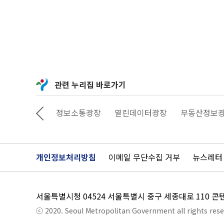
관련 누리집 바로가기
상상대로 서울
정보소통광장
열린데이터광장
부동산정보
개인정보처리방침
이메일 무단수집 거부
뉴스레터
서울특별시청 04524 서울특별시 중구 세종대로 110 
ⓒ 2020. Seoul Metropolitan Government all rights rese