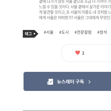
곁에 다가가 앉듯 서울 곁으로 조금 더 가까이 가
느낄 수 있을 것이다. 서울 곁에서 살가운 이야기
게 발견할 것이고, 또 서울의 아픔도 내 것처럼 
에게 서울은 어떠한가? 서울은 그대에게 무엇인
기
태
#서울
#도시
#전문칼럼
#정석
사
그
관
련
태
그
좋
2
아
요