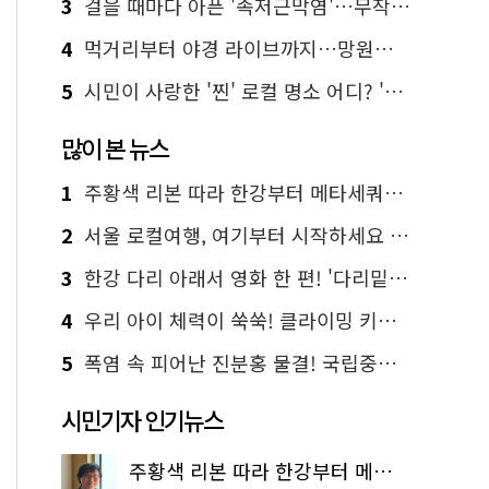
3
걸을 때마다 아픈 '족저근막염'…무작정 참지 말고 '이것' 해보세요!
4
먹거리부터 야경 라이브까지…망원한강공원 알짜 코스
5
시민이 사랑한 '찐' 로컬 명소 어디? '서울에디션25' 추천 코스
많이 본 뉴스
1
주황색 리본 따라 한강부터 메타세쿼이아 숲길까지…서울둘레길 15코스
2
서울 로컬여행, 여기부터 시작하세요 '서울에디션25'
3
한강 다리 아래서 영화 한 편! '다리밑 영화관' 무료 상영
4
우리 아이 체력이 쑥쑥! 클라이밍 키즈카페·어린이 체력장
5
폭염 속 피어난 진분홍 물결! 국립중앙박물관 배롱나무 명소
시민기자 인기뉴스
주황색 리본 따라 한강부터 메타세쿼이아 숲길까지…서울둘레길 15코스