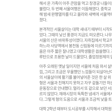
해서 온 가족이 아주 큰맘을 먹고 창경궁 나들이
불렀다. 두 번째 서울여행은 이듬해였다. 중학
해 밤새 완행열차를 타고 올라와 새벽에 서울역에
졌다.
본격적인 서울살이는 대학 새내기 때부터 시작되
었다. 그때의 낯선 풍경이 지금도 떠오른다. 나
서울의 산은 바위투성이였다. 자취집에서 학교
하느라 사당역에서 봉천동 신림동에 이르기까지 
움은 아주 짧은 찰나였고 대학생활은 씁쓸했다.
루탄으로 조용한 날이 드물었다. 졸업정원제의 
아주 오래된 옛날 일이지만 서울에 처음 와서 살
낌, 그리고 조금은 우울했던 느낌들이 되살아난
의 서울살이에 활기를 불어넣어준 것은 한 살 위
형은 서울과 친해지지 못하고 자꾸 겉돌기만 하
운동장으로 안내했다. 멀리서 또 겉으로 보던 서
르지 않았다. 재래시장의 독특한 냄새가 서울에
다. 그렇게 형의 도움으로 서울과 조금씩 낯을 트
대학 2학년 때부터 도시공부를 시작해서 대학원 