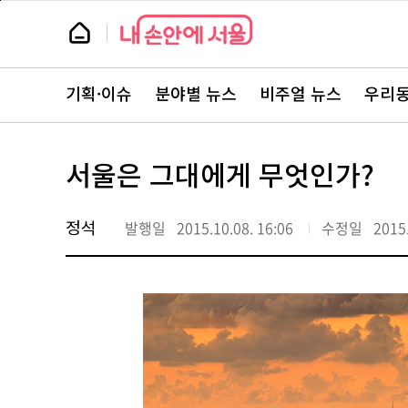
본
페
문
이
뉴
바
지
스
로
상
룸
가
단
뉴
기
으
스
로
기획·이슈
분야별 뉴스
비주얼 뉴스
우리동
주
이
요
동
서
비
스
서울은 그대에게 무엇인가?
바
로
가
기
정석
발행일
2015.10.08. 16:06
수정일
2015.