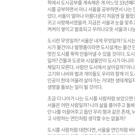
학에서 도시공부를 계속해온 게 어느덧 33년째다
시를 공부하면서 아니 서울을 공부하면서 나는 많
았다. 서울이 얼마나 아름다운지 처음엔 잘 몰랐
귀고 사랑해서였을까. 지금은 서울과 눈을 맞추
켜켜이 쌓이고 발효되고 우러나오듯 서울과 나눈
도시란 무엇일까? 서울은 내게 무엇일까? 도시는
시가 물건이나 발명품이라면 도시설계는 물건 만
멋진 도시를 뚝딱 만들어낼 수 있을 것이다. 도
일까? 건물과 도로와 시설물만이 도시가 아니라
체일지 모른다. 사람만 도시에서 살아갈까? 아니
고기와 나비와 벌과 개미들도 우리와 함께 이 
인공이 한데 어울려 살아가는 거대한 생태계일지
생명을 돌보는 일이 될 것이다.
조금 더 나아가 나는 도시를 사람처럼 보았으면 
서울은 어떤 사람일까? 나의 삶을 품어주고 돌봐
던 나를 이끌어주고 돕던 우리 형과 같은 존재, 
고 사랑하는 연인처럼 생각할 수는 없을까?
도시를 사람처럼 대한다면, 서울을 연인처럼 바