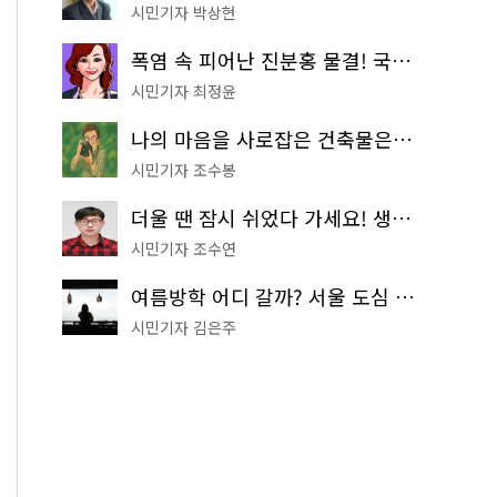
시민기자 박상현
폭염 속 피어난 진분홍 물결! 국립중앙박물관 배롱나무 명소
시민기자 최정윤
나의 마음을 사로잡은 건축물은? '서울시 건축상' 수상작 공개!
시민기자 조수봉
더울 땐 잠시 쉬었다 가세요! 생수 냉장고부터 해피소·무더위쉼터까지
시민기자 조수연
여름방학 어디 갈까? 서울 도심 무료 실내 여행 코스 추천
시민기자 김은주