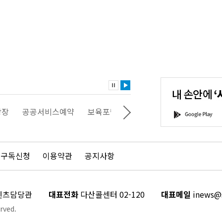
내
손
안
에
'서
광장
공공서비스예약
보육포털
일자리포털
문화포털
G
울'을
o
다
o
운
g
로
l
드
e
 구독신청
이용약관
공지사항
하
P
세
l
요!
a
y
콘텐츠담당관
대표전화
다산콜센터 02-120
대표메일
inews@s
rved.