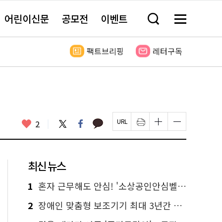
어린이신문
공모전
이벤트
검
메
색
뉴
창
전
열
체
팩트브리핑
레터구독
기
보
기
카
좋
트
페
2
페
인
글
글
카
위
이
아
이
쇄
자
자
오
터
스
요
지
하
크
크
톡
북
U
기
기
기
R
새
크
작
L
창
게
게
최신 뉴스
복
열
변
변
사
림
경
경
하
하
1
혼자 근무해도 안심! '소상공인안심벨' 신청하세요
기
기
2
장애인 맞춤형 보조기기 최대 3년간 무상 대여…삶의 질 높인다