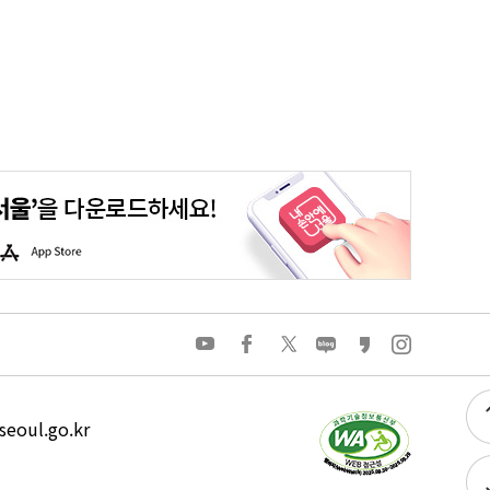
평생학습포털
청년포털
대기환경정보
에코마일리지
A
p
p
S
t
o
유
페
트
네
카
인
r
튜
이
위
이
카
스
e
브
스
터
버
오
타
북
블
스
그
로
토
램
그
리
eoul.go.kr