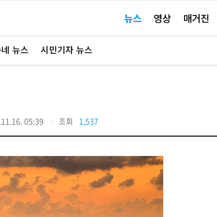
주
뉴스
영상
매거진
요
서
비
스
바
네 뉴스
시민기자 뉴스
로
가
기"
11.16. 05:39
조회
1,537