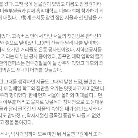
를 왔다. 그땐 궁에 동물원이 있었고 이름도 창경원이라
교 미술부원들과 함께 홍익대학교 미술대회에 참가하기 위
 내렸다. 그렇게 스치듯 잠깐 잠깐 서울과 첫 만남을 가
었다. 고속버스 안에서 만난 서울의 첫인상은 관악산이
무와 숲으로 덮여있던 고향의 산들과 달리 나를 맞이하는
까지 오가던 거리들도 온통 공사판이었다. 지하철공사를
거리는 대부분 공사 중이었다. 꿈꾸던 대학 입학의 즐거
 관악캠퍼스는 전투경찰들이 늘 상주해 있었고 데모와 최
압박감도 새내기 어깨를 짓눌렀다.
던 그때를 생각하면 지금도 그때의 낯선 느낌, 불편한 느
다. 매일매일 학교와 집만을 오가는 밋밋하고 재미없던 나
 우리 형이었다. 한해 먼저 서울에 올라와 미대를 다니던
는 아우를 데리고 을지로 뒷골목과 청계천으로 또 동대문
울과 달리 골목길 안 서울의 속살은 내가 살던 도시와 다
서도 맡아졌고, 왁자지껄한 골목길 풍경도 다를 게 없었
고 정을 붙여갔다.
석사, 박사과정까지 모두 마친 뒤 서울연구원에서 또 대