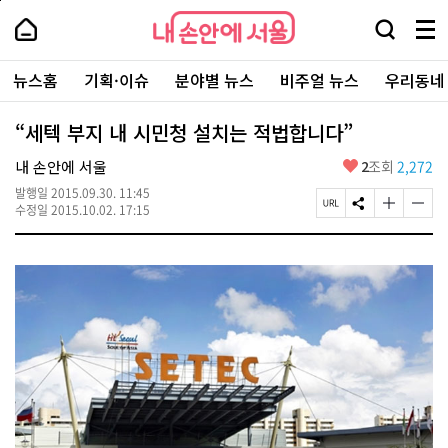
본
페
내
문
이
내
손
검
메
바
지
손
안
색
뉴
로
상
안
주
에
창
전
가
단
에
뉴스홈
기획·이슈
분야별 뉴스
비주얼 뉴스
우리동네
요
서
열
체
기
으
서
서
울
기
보
로
울
비
기
이
-
“세텍 부지 내 시민청 설치는 적법합니다”
스
동
서
바
울
좋
내 손안에 서울
2
조회
2,272
로
시
아
가
대
발행일
2015.09.30. 11:45
요
기
페
S
글
글
표
수정일
2015.10.02. 17:15
이
N
자
자
소
지
S
크
크
통
U
공
기
기
포
R
유
크
작
털
L
하
게
게
복
기
변
변
사
경
경
하
하
기
기