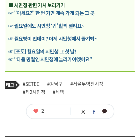
■ 시민청 관련 기사 보러가기
☞ "아세요?" 한 번 가면 계속 가게 되는 그 곳
☞ 월요일에도 시민청 ‘귀’ 활짝 열려요~
☞ 월요병이 먼데이? 이제 시민청에서 즐겨봐~
☞ [포토] 월요일의 시민청 그 첫 날!
☞ “다음 명절엔 시민청에 놀러가야겠어요"
기
태
#SETEC
#강남구
#서울무역전시장
사
그
관
#제2시민청
#세텍
련
태
그
좋
2
카
트
페
아
카
위
이
요
오
터
스
톡
북