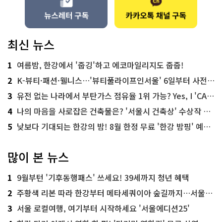
최신 뉴스
1
여름밤, 한강에서 '줍깅'하고 에코마일리지도 줍줍!
2
K-뷰티·패션·웰니스…'뷰티풀라이프인서울' 6일부터 사전 예약
3
유전 없는 나라에서 부탄가스 점유율 1위 가능? Yes, I 'CAN'
4
나의 마음을 사로잡은 건축물은? '서울시 건축상' 수상작 공개!
5
낮보다 기대되는 한강의 밤! 8월 한정 무료 '한강 밤핑' 예약은?
많이 본 뉴스
1
9월부턴 '기후동행패스' 쓰세요! 39세까지 청년 혜택
2
주황색 리본 따라 한강부터 메타세쿼이아 숲길까지…서울둘레길 15코스
3
서울 로컬여행, 여기부터 시작하세요 '서울에디션25'