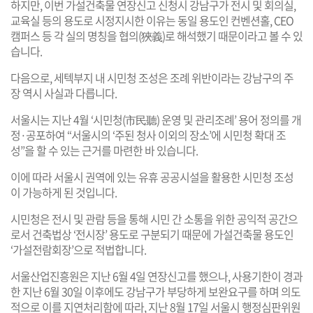
하지만, 이번 가설건축물 연장신고 신청시 강남구가 전시 및 회의실,
교육실 등의 용도로 시정지시한 이유는 동일 용도인 컨벤션홀, CEO
캠퍼스 등 각 실의 명칭을 협의(狹義)로 해석했기 때문이라고 볼 수 있
습니다.
다음으로, 세텍부지 내 시민청 조성은 조례 위반이라는 강남구의 주
장 역시 사실과 다릅니다.
서울시는 지난 4월 ‘시민청(市民聽) 운영 및 관리조례’ 용어 정의를 개
정·공포하여 “서울시의 ‘주된 청사 이외의 장소’에 시민청 확대 조
성”을 할 수 있는 근거를 마련한 바 있습니다.
이에 따라 서울시 권역에 있는 유휴 공공시설을 활용한 시민청 조성
이 가능하게 된 것입니다.
시민청은 전시 및 관람 등을 통해 시민 간 소통을 위한 공익적 공간으
로서 건축법상 ‘전시장’ 용도로 구분되기 때문에 가설건축물 용도인
‘가설전람회장’으로 적법합니다.
서울산업진흥원은 지난 6월 4일 연장신고를 했으나, 사용기한이 경과
한 지난 6월 30일 이후에도 강남구가 부당하게 보완요구를 하며 의도
적으로 이를 지연처리함에 따라, 지난 8월 17일 서울시 행정심판위원