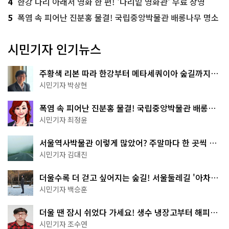
4
한강 다리 아래서 영화 한 편! '다리밑 영화관' 무료 상영
5
폭염 속 피어난 진분홍 물결! 국립중앙박물관 배롱나무 명소
시민기자 인기뉴스
주황색 리본 따라 한강부터 메타세쿼이아 숲길까지…
서울둘레길 15코스
시민기자 박상현
폭염 속 피어난 진분홍 물결! 국립중앙박물관 배롱나
무 명소
시민기자 최정윤
서울역사박물관 이렇게 많았어? 주말마다 한 곳씩 떠
나는 역사 산책
시민기자 김대진
더울수록 더 걷고 싶어지는 숲길! 서울둘레길 '아차산
코스'
시민기자 백승훈
더울 땐 잠시 쉬었다 가세요! 생수 냉장고부터 해피소
·무더위쉼터까지
시민기자 조수연