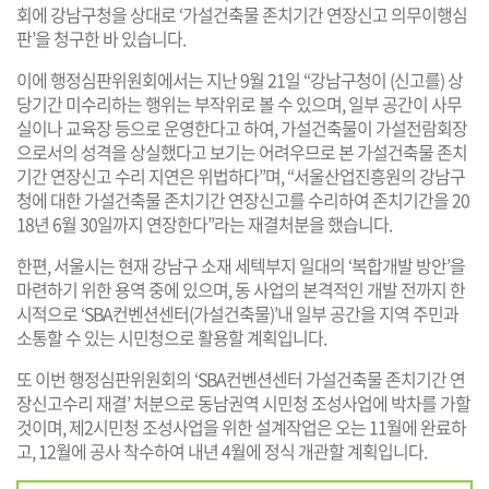
회에 강남구청을 상대로 ‘가설건축물 존치기간 연장신고 의무이행심
판’을 청구한 바 있습니다.
이에 행정심판위원회에서는 지난 9월 21일 “강남구청이 (신고를) 상
당기간 미수리하는 행위는 부작위로 볼 수 있으며, 일부 공간이 사무
실이나 교육장 등으로 운영한다고 하여, 가설건축물이 가설전람회장
으로서의 성격을 상실했다고 보기는 어려우므로 본 가설건축물 존치
기간 연장신고 수리 지연은 위법하다”며, “서울산업진흥원의 강남구
청에 대한 가설건축물 존치기간 연장신고를 수리하여 존치기간을 20
18년 6월 30일까지 연장한다”라는 재결처분을 했습니다.
한편, 서울시는 현재 강남구 소재 세텍부지 일대의 ‘복합개발 방안’을
마련하기 위한 용역 중에 있으며, 동 사업의 본격적인 개발 전까지 한
시적으로 ‘SBA컨벤션센터(가설건축물)’내 일부 공간을 지역 주민과
소통할 수 있는 시민청으로 활용할 계획입니다.
또 이번 행정심판위원회의 ‘SBA컨벤션센터 가설건축물 존치기간 연
장신고수리 재결’ 처분으로 동남권역 시민청 조성사업에 박차를 가할
것이며, 제2시민청 조성사업을 위한 설계작업은 오는 11월에 완료하
고, 12월에 공사 착수하여 내년 4월에 정식 개관할 계획입니다.