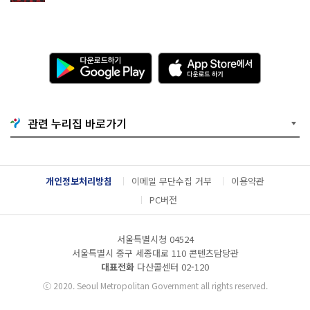
다
A
운
p
로
p
드
S
하
t
기
o
관련 누리집 바로가기
G
r
o
e
o
에
g
서
l
다
개인정보처리방침
이메일 무단수집 거부
이용약관
e
운
P
로
PC버전
l
드
a
하
y
기
서울특별시청 04524
서울특별시 중구 세종대로 110 콘텐츠담당관
대표전화
다산콜센터
02-120
ⓒ
2020. Seoul Metropolitan Government all rights reserved.