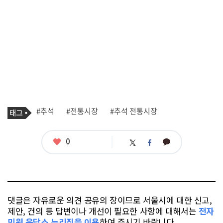
기
태
#추석
#전통시장
#추석 전통시장
사
그
관
련
태
좋
0
카
트
페
그
아
카
위
이
요
오
터
스
톡
북
댓글은 자유로운 의견 공유의 장이므로 서울시에 대한 신고,
제안, 건의 등 답변이나 개선이 필요한 사항에 대해서는
전자
민원 응답소 누리집을 이용
하여 주시기 바랍니다.