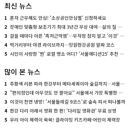
최신 뉴스
1
혼자 근무해도 안심! '소상공인안심벨' 신청하세요
2
장애인 맞춤형 보조기기 최대 3년간 무상 대여…삶의 질 높인다
3
걸을 때마다 아픈 '족저근막염'…무작정 참지 말고 '이것' 해보세요!
4
먹거리부터 야경 라이브까지…망원한강공원 알짜 코스
5
시민이 사랑한 '찐' 로컬 명소 어디? '서울에디션25' 추천 코스
많이 본 뉴스
1
주황색 리본 따라 한강부터 메타세쿼이아 숲길까지…서울둘레길 15코스
2
"편의점인데 아무것도 안 팔아요" 서울에서 가장 특별한 편의점의 정체
3
이것이 천연 냉방! '서울둘레길 9코스'로 숲속 피서 떠나볼까
4
한강 다리 아래서 영화 한 편! '다리밑 영화관' 무료 상영
5
우리 아이 체력이 쑥쑥! 클라이밍 키즈카페·어린이 체력장