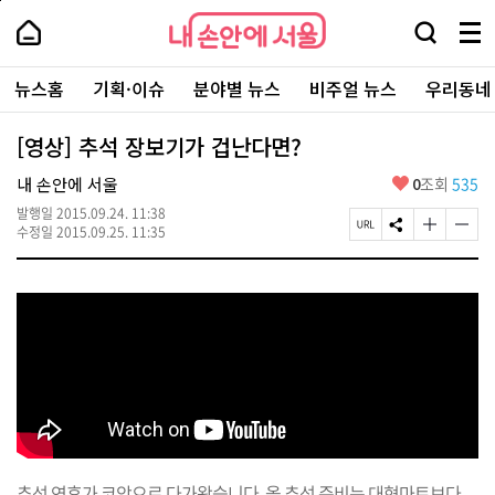
본
페
내
문
이
내
손
검
메
바
지
손
안
색
뉴
로
상
안
주
에
창
전
가
단
에
뉴스홈
기획·이슈
분야별 뉴스
비주얼 뉴스
우리동네
요
서
열
체
기
으
서
서
울
기
보
로
울
비
기
이
-
[영상] 추석 장보기가 겁난다면?
스
동
서
바
울
좋
내 손안에 서울
0
조회
535
로
시
아
가
대
발행일
2015.09.24. 11:38
요
기
페
S
글
글
표
수정일
2015.09.25. 11:35
이
N
자
자
소
지
S
크
크
통
U
공
기
기
포
R
유
크
작
털
L
하
게
게
복
기
변
변
사
경
경
하
하
기
기
추석 연휴가 코앞으로 다가왔습니다. 올 추석 준비는 대형마트보다