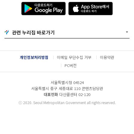
다
A
운
p
로
p
드
S
하
t
기
o
관련 누리집 바로가기
G
r
o
e
o
에
g
서
l
다
개인정보처리방침
이메일 무단수집 거부
이용약관
e
운
P
로
PC버전
l
드
a
하
y
기
서울특별시청 04524
서울특별시 중구 세종대로 110 콘텐츠담당관
대표전화
다산콜센터
02-120
ⓒ
2020. Seoul Metropolitan Government all rights reserved.