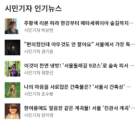
시민기자 인기뉴스
주황색 리본 따라 한강부터 메타세쿼이아 숲길까지…
서울둘레길 15코스
시민기자 박상현
"편의점인데 아무것도 안 팔아요" 서울에서 가장 특별
한 편의점의 정체
시민기자 권기윤
이것이 천연 냉방! '서울둘레길 9코스'로 숲속 피서 떠
나볼까
시민기자 정향선
나의 마음을 사로잡은 건축물은? '서울시 건축상' 수
상작 공개!
시민기자 조수봉
한여름에도 얼음장 같은 계곡물! 서울 '진관사 계곡'이
천국이네~
시민기자 양지영