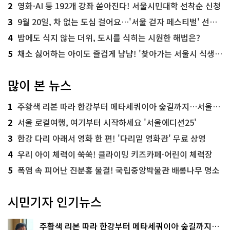
2
영화·AI 등 192개 강좌 쏟아진다! 서울시민대학 선착순 신청
3
9월 20일, 차 없는 도심 걸어요…'서울 걷자 페스티벌' 선착순 5천명
4
밤에도 식지 않는 더위, 도시를 식히는 시원한 해법은?
5
채소 싫어하는 아이도 즐겁게 냠냠! '찾아가는 서울시 식생활 교육' 현장
많이 본 뉴스
1
주황색 리본 따라 한강부터 메타세쿼이아 숲길까지…서울둘레길 15코스
2
서울 로컬여행, 여기부터 시작하세요 '서울에디션25'
3
한강 다리 아래서 영화 한 편! '다리밑 영화관' 무료 상영
4
우리 아이 체력이 쑥쑥! 클라이밍 키즈카페·어린이 체력장
5
폭염 속 피어난 진분홍 물결! 국립중앙박물관 배롱나무 명소
시민기자 인기뉴스
주황색 리본 따라 한강부터 메타세쿼이아 숲길까지…