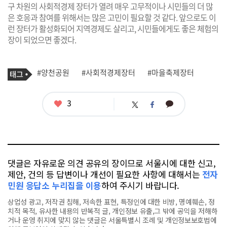
구 차원의 사회적경제 장터가 열려 매우 고무적이나 시민들의 더 많
은 호응과 참여를 위해서는 많은 고민이 필요할 것 같다. 앞으로도 이
런 장터가 활성화되어 지역경제도 살리고, 시민들에게도 좋은 체험의
장이 되었으면 좋겠다.
기
태
#양천공원
#사회적경제장터
#마을축제장터
사
그
관
련
태
좋
3
카
트
페
그
아
카
위
이
요
오
터
스
톡
북
댓글은 자유로운 의견 공유의 장이므로 서울시에 대한 신고,
제안, 건의 등 답변이나 개선이 필요한 사항에 대해서는
전자
민원 응답소 누리집을 이용
하여 주시기 바랍니다.
상업성 광고, 저작권 침해, 저속한 표현, 특정인에 대한 비방, 명예훼손, 정
치적 목적, 유사한 내용의 반복적 글, 개인정보 유출,그 밖에 공익을 저해하
거나 운영 취지에 맞지 않는 댓글은 서울특별시 조례 및 개인정보보호법에