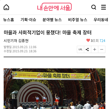
본
페
내
문
이
내
손
검
메
바
지
손
안
색
뉴
로
상
안
주
에
창
전
가
단
에
뉴스홈
기획·이슈
분야별 뉴스
비주얼 뉴스
우리동네
요
서
열
체
기
으
서
서
울
기
보
로
울
비
기
이
-
마을과 사회적기업이 뭉쳤다! 마을 축제 장터
스
동
서
바
울
좋
시민기자 김종현
3
조회
724
로
시
아
가
대
발행일
2015.09.23. 11:06
요
기
페
S
글
글
표
수정일
2015.09.23. 18:36
이
N
자
자
소
지
S
크
크
통
U
공
기
기
포
R
유
크
작
털
L
하
게
게
복
기
변
변
사
경
경
하
하
기
기