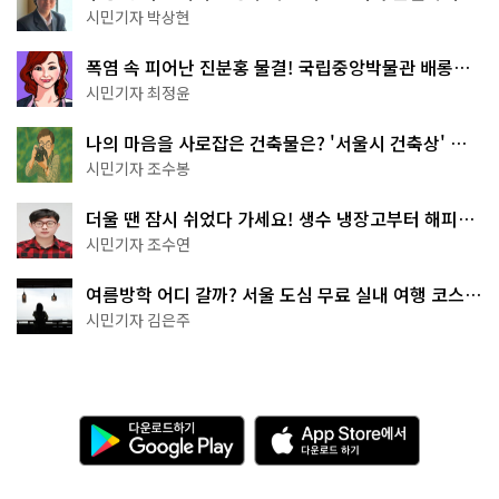
서울둘레길 15코스
시민기자 박상현
폭염 속 피어난 진분홍 물결! 국립중앙박물관 배롱나
무 명소
시민기자 최정윤
나의 마음을 사로잡은 건축물은? '서울시 건축상' 수
상작 공개!
시민기자 조수봉
더울 땐 잠시 쉬었다 가세요! 생수 냉장고부터 해피소
·무더위쉼터까지
시민기자 조수연
여름방학 어디 갈까? 서울 도심 무료 실내 여행 코스
추천
시민기자 김은주
다
A
운
p
로
p
드
S