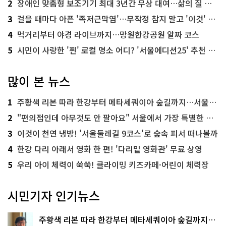
2
장애인 맞춤형 보조기기 최대 3년간 무상 대여…삶의 질 높인다
3
걸을 때마다 아픈 '족저근막염'…무작정 참지 말고 '이것' 해보세요!
4
먹거리부터 야경 라이브까지…망원한강공원 알짜 코스
5
시민이 사랑한 '찐' 로컬 명소 어디? '서울에디션25' 추천 코스
많이 본 뉴스
1
주황색 리본 따라 한강부터 메타세쿼이아 숲길까지…서울둘레길 15코스
2
"편의점인데 아무것도 안 팔아요" 서울에서 가장 특별한 편의점의 정체
3
이것이 천연 냉방! '서울둘레길 9코스'로 숲속 피서 떠나볼까
4
한강 다리 아래서 영화 한 편! '다리밑 영화관' 무료 상영
5
우리 아이 체력이 쑥쑥! 클라이밍 키즈카페·어린이 체력장
시민기자 인기뉴스
주황색 리본 따라 한강부터 메타세쿼이아 숲길까지…