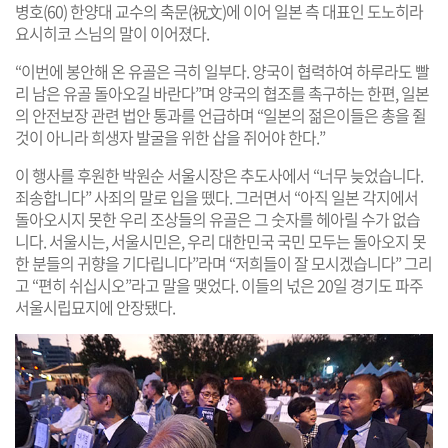
병호(60) 한양대 교수의 축문(祝文)에 이어 일본 측 대표인 도노히라
요시히코 스님의 말이 이어졌다.
“이번에 봉안해 온 유골은 극히 일부다. 양국이 협력하여 하루라도 빨
리 남은 유골 돌아오길 바란다”며 양국의 협조를 촉구하는 한편, 일본
의 안전보장 관련 법안 통과를 언급하며 “일본의 젊은이들은 총을 쥘
것이 아니라 희생자 발굴을 위한 삽을 쥐어야 한다.”
이 행사를 후원한 박원순 서울시장은 추도사에서 “너무 늦었습니다.
죄송합니다” 사죄의 말로 입을 뗐다. 그러면서 “아직 일본 각지에서
돌아오시지 못한 우리 조상들의 유골은 그 숫자를 헤아릴 수가 없습
니다. 서울시는, 서울시민은, 우리 대한민국 국민 모두는 돌아오지 못
한 분들의 귀향을 기다립니다”라며 “저희들이 잘 모시겠습니다” 그리
고 “편히 쉬십시오”라고 말을 맺었다. 이들의 넋은 20일 경기도 파주
서울시립묘지에 안장됐다.