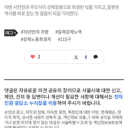
이번 사진전과 추모식이 강제징용으로 희생된 넋을 기리고, 잘못된
역사를 바로 잡는 첫 걸음이 되길 기대한다.
기
태
#70년만의 귀향
#일제강제노역
사
그
관
#강제노동희생자
#115구
련
태
그
좋
2
카
트
페
아
카
위
이
요
오
터
스
톡
북
댓글은 자유로운 의견 공유의 장이므로 서울시에 대한 신고,
제안, 건의 등 답변이나 개선이 필요한 사항에 대해서는
전자
민원 응답소 누리집을 이용
하여 주시기 바랍니다.
상업성 광고, 저작권 침해, 저속한 표현, 특정인에 대한 비방, 명예훼손, 정
치적 목적, 유사한 내용의 반복적 글, 개인정보 유출,그 밖에 공익을 저해하
거나 운영 취지에 맞지 않는 댓글은 서울특별시 조례 및 개인정보보호법에
의해 통보없이 삭제될 수 있습니다.