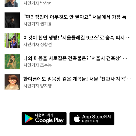
서울둘레길 15코스
시민기자 박상현
"편의점인데 아무것도 안 팔아요" 서울에서 가장 특별
한 편의점의 정체
시민기자 권기윤
이것이 천연 냉방! '서울둘레길 9코스'로 숲속 피서 떠
나볼까
시민기자 정향선
나의 마음을 사로잡은 건축물은? '서울시 건축상' 수
상작 공개!
시민기자 조수봉
한여름에도 얼음장 같은 계곡물! 서울 '진관사 계곡'이
천국이네~
시민기자 양지영
다
A
운
p
로
p
드
S
하
t