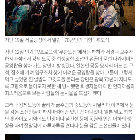
지난 19일 서울광장에서 열린 `70년만의 귀향` 추모식
지난 12일 인기 TV프로그램 ‘무한도전’에서는 하하와 서경덕 교수가
하시마섬에서 강제 노동 중 희생당한 조선인 유골이 묻힌 다카시마의
공양탑을 찾아 가는 장면이 방송됐다. 일본인 공동 묘지의 어느 한 구
석, 잡초에 가려 입구조차 찾기 어려운 공양탑을 찾아 그들이 그렇게
먹고 싶었던 흰 쌀밥과 고깃국을 올리는 장면은 광복 70년이 지나도
록 고향으로 돌아오지 못한 채 방치됐던 희생자들에 대한 안타까움과
죄스러움으로 보는 사람들의 눈시울을 뜨겁게 했다.
그러나 강제노동에 끌려가 굶주림과 중노동에 시달리다 이역에서 눈
을 감은 조선인들이 하시마섬에만 있던 건 아니었다. 일본 열도 최북
단 홋카이도 지역에도 탄광이나 댐건설 등에 동원돼 인간 이하의 생
활을 하며 절망감에 하루하루를 견디다 눈을 감은 조선인들이 있다.