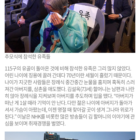
추모식에 참석한 유족들
115구의 유골이 돌아온 것에 비해 참석한 유족은 그리 많지 않았다.
어린 나이에 징용에 끌려 간데다 70년이란 세월이 흘렀기 때문이다.
나이가 지긋한 사람들은 장례식 중간중간 눈물을 훔치며 혹독히 스러
져간 아버지를, 삼촌을 애도했다. 김설옥(73세) 할머니는 남편과 나란
히 앉아 장례식을 지켜보며 아버지를 추도하며 입을 뗐다. “아버지가
떠난 게 1살 때라 기억이 안 난다. 다만 젊은 나이에 아버지가 돌아가
셔서 가슴이 아팠는데, 이젠 명절 때 찾아갈 곳이 생겨 그나마 위로가
된다.” 이날은 NHK를 비롯한 많은 방송들이 김 할머니의 이야기에 관
심을 보이며 취재경쟁을 벌였다.