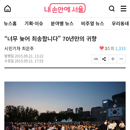
본
페
내
문
이
내
손
검
메
바
지
손
안
색
뉴
로
상
안
주
에
창
전
가
단
에
뉴스홈
기획·이슈
분야별 뉴스
비주얼 뉴스
우리동네
요
서
열
체
기
으
서
서
울
기
보
로
울
비
기
이
-
“너무 늦어 죄송합니다” 70년만의 귀향
스
동
서
바
울
좋
시민기자 최은주
2
조회
1,333
로
시
아
가
대
발행일
2015.09.21. 13:22
요
기
페
S
글
글
표
수정일
2015.09.21. 17:53
이
N
자
자
소
지
S
크
크
통
U
공
기
기
포
R
유
크
작
털
L
하
게
게
복
기
변
변
사
경
경
하
하
기
기