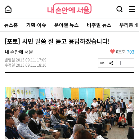
본
페
내
문
이
내
손
검
메
바
지
손
안
색
뉴
로
상
안
주
에
창
전
가
단
에
뉴스홈
기획·이슈
분야별 뉴스
비주얼 뉴스
우리동네
요
서
열
체
기
으
서
서
울
기
보
로
울
비
기
이
-
[포토] 시민 말씀 잘 듣고 응답하겠습니다!
스
동
서
바
울
좋
내 손안에 서울
0
조회
703
로
시
아
가
대
발행일
2015.09.11. 17:09
요
기
페
S
글
글
표
수정일
2015.09.11. 18:10
이
N
자
자
소
지
S
크
크
통
U
공
기
기
포
R
유
크
작
털
L
하
게
게
복
기
변
변
사
경
경
하
하
기
기