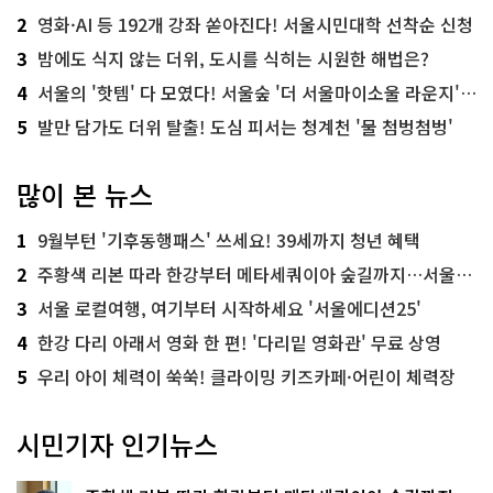
2
영화·AI 등 192개 강좌 쏟아진다! 서울시민대학 선착순 신청
3
밤에도 식지 않는 더위, 도시를 식히는 시원한 해법은?
4
서울의 '핫템' 다 모였다! 서울숲 '더 서울마이소울 라운지' 오픈
5
발만 담가도 더위 탈출! 도심 피서는 청계천 '물 첨벙첨벙'
많이 본 뉴스
1
9월부턴 '기후동행패스' 쓰세요! 39세까지 청년 혜택
2
주황색 리본 따라 한강부터 메타세쿼이아 숲길까지…서울둘레길 15코스
3
서울 로컬여행, 여기부터 시작하세요 '서울에디션25'
4
한강 다리 아래서 영화 한 편! '다리밑 영화관' 무료 상영
5
우리 아이 체력이 쑥쑥! 클라이밍 키즈카페·어린이 체력장
시민기자 인기뉴스