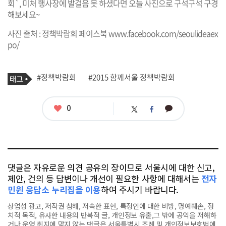
회`, 미처 행사장에 발걸음 못 하셨다면 오늘 사진으로 구석구석 구경
해보세요~
사진 출처 : 정책박람회 페이스북
www.facebook.com/seoulideaex
po/
기
태
#정책박람회
#2015 함께서울 정책박람회
사
그
관
련
태
좋
0
카
트
페
그
아
카
위
이
요
오
터
스
톡
북
댓글은 자유로운 의견 공유의 장이므로 서울시에 대한 신고,
제안, 건의 등 답변이나 개선이 필요한 사항에 대해서는
전자
민원 응답소 누리집을 이용
하여 주시기 바랍니다.
상업성 광고, 저작권 침해, 저속한 표현, 특정인에 대한 비방, 명예훼손, 정
치적 목적, 유사한 내용의 반복적 글, 개인정보 유출,그 밖에 공익을 저해하
거나 운영 취지에 맞지 않는 댓글은 서울특별시 조례 및 개인정보보호법에