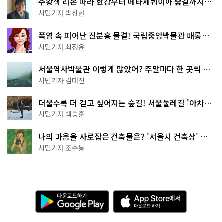
주황색 리본 따라 한강부터 메타세쿼이아 숲길까지…
서울둘레길 15코스
시민기자 박상현
폭염 속 피어난 진분홍 물결! 국립중앙박물관 배롱나
무 명소
시민기자 최정윤
서울역사박물관 이렇게 많았어? 주말마다 한 곳씩 떠
나는 역사 산책
시민기자 김대진
더울수록 더 걷고 싶어지는 숲길! 서울둘레길 '아차산
코스'
시민기자 백승훈
나의 마음을 사로잡은 건축물은? '서울시 건축상' 수
상작 공개!
시민기자 조수봉
다
A
운
p
로
p
드
S