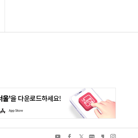
평생학습포털
청년포털
대기환경정보
에코마일리지
A
p
p
S
t
o
유
페
트
네
카
인