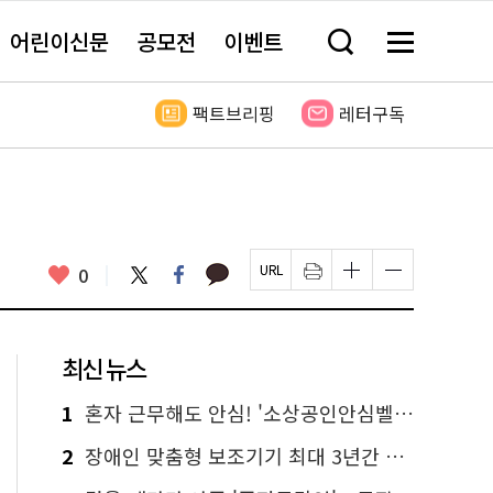
어린이신문
공모전
이벤트
검
메
색
뉴
창
전
열
체
팩트브리핑
레터구독
기
보
기
카
좋
트
페
0
페
인
글
글
카
위
이
아
이
쇄
자
자
오
터
스
요
지
하
크
크
톡
북
U
기
기
기
R
새
크
작
L
창
게
게
최신 뉴스
복
열
변
변
사
림
경
경
하
하
1
혼자 근무해도 안심! '소상공인안심벨' 신청하세요
기
기
2
장애인 맞춤형 보조기기 최대 3년간 무상 대여…삶의 질 높인다