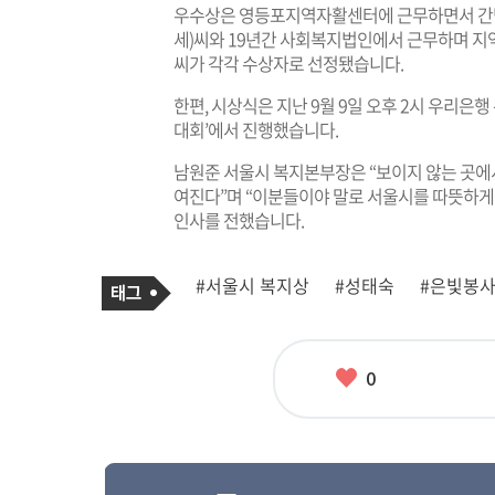
우수상은 영등포지역자활센터에 근무하면서 간병,
세)씨와 19년간 사회복지법인에서 근무하며 지역
씨가 각각 수상자로 선정됐습니다.
한편, 시상식은 지난 9월 9일 오후 2시 우리은행
대회’에서 진행했습니다.
남원준 서울시 복지본부장은 “보이지 않는 곳에
여진다”며 “이분들이야 말로 서울시를 따뜻하게 
인사를 전했습니다.
기
태
#서울시 복지상
#성태숙
#은빛봉
사
그
관
련
태
그
좋
0
아
요