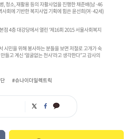
 청소, 재활용 등의 자활사업을 진행한 채준배(남·46
사회에 기반한 복지사업 기획에 힘쓴 윤선희(여·42세)
 본점 4층 대강당에서 열린 ‘제16회 2015 서울사회복지
서 시민을 위해 봉사하는 분들을 보면 저절로 고개가 숙
만들고 계신 ‘얼굴없는 천사’라고 생각한다”고 감사의
사단
#슈나이더일렉트릭
카
트
페
카
위
이
오
터
스
톡
북