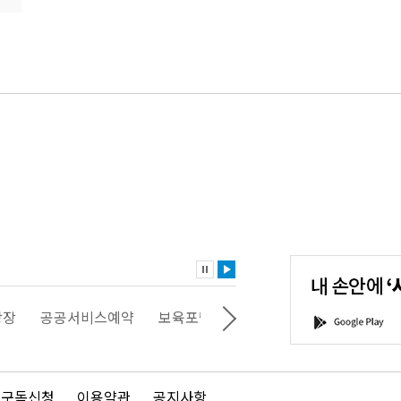
내
손
안
에
'서
광장
공공서비스예약
보육포털
일자리포털
문화포털
G
울'을
o
다
o
운
g
로
l
드
e
 구독신청
이용약관
공지사항
하