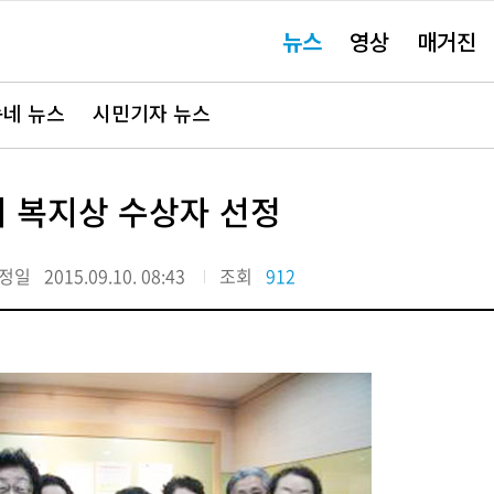
주
뉴스
영상
매거진
요
서
비
스
바
네 뉴스
시민기자 뉴스
로
가
기"
시 복지상 수상자 선정
정일
2015.09.10. 08:43
조회
912