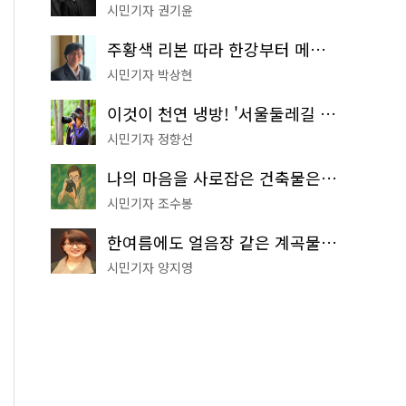
시민기자 권기윤
주황색 리본 따라 한강부터 메타세쿼이아 숲길까지…서울둘레길 15코스
시민기자 박상현
이것이 천연 냉방! '서울둘레길 9코스'로 숲속 피서 떠나볼까
시민기자 정향선
나의 마음을 사로잡은 건축물은? '서울시 건축상' 수상작 공개!
시민기자 조수봉
한여름에도 얼음장 같은 계곡물! 서울 '진관사 계곡'이 천국이네~
시민기자 양지영