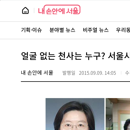
본
페
문
이
뉴
바
지
스
로
상
룸
가
단
뉴
기
으
스
로
기획·이슈
분야별 뉴스
비주얼 뉴스
우리동
주
이
요
동
서
비
스
얼굴 없는 천사는 누구? 서울
바
로
가
기
내 손안에 서울
발행일
2015.09.09. 14:05
수