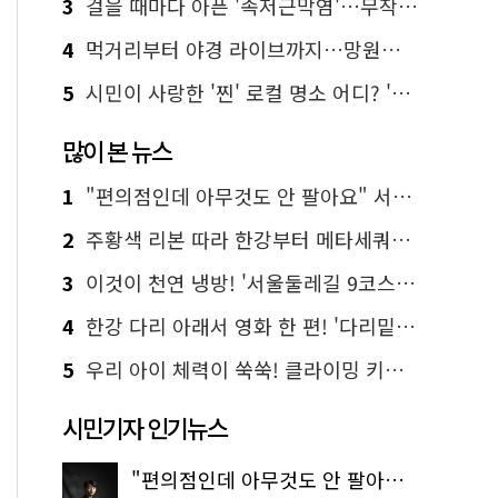
3
걸을 때마다 아픈 '족저근막염'…무작정 참지 말고 '이것' 해보세요!
4
먹거리부터 야경 라이브까지…망원한강공원 알짜 코스
5
시민이 사랑한 '찐' 로컬 명소 어디? '서울에디션25' 추천 코스
많이 본 뉴스
1
"편의점인데 아무것도 안 팔아요" 서울에서 가장 특별한 편의점의 정체
2
주황색 리본 따라 한강부터 메타세쿼이아 숲길까지…서울둘레길 15코스
3
이것이 천연 냉방! '서울둘레길 9코스'로 숲속 피서 떠나볼까
4
한강 다리 아래서 영화 한 편! '다리밑 영화관' 무료 상영
5
우리 아이 체력이 쑥쑥! 클라이밍 키즈카페·어린이 체력장
시민기자 인기뉴스
"편의점인데 아무것도 안 팔아요" 서울에서 가장 특별한 편의점의 정체