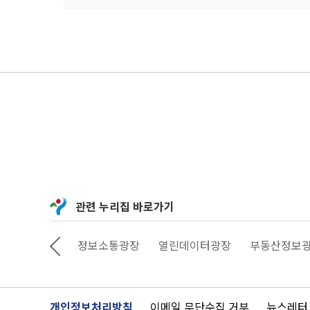
관련 누리집 바로가기
상상대로 서울
정보소통광장
열린데이터광장
부동산정보
개인정보처리방침
이메일 무단수집 거부
뉴스레터